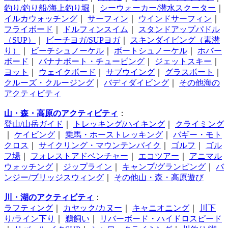
釣り/釣り船/海上釣り堀
｜
シーウォーカー/潜水スクーター
｜
イルカウォッチング
｜
サーフィン
｜
ウインドサーフィン
｜
フライボード
｜
ドルフィンスイム
｜
スタンドアップパドル
（SUP）
｜
ビーチヨガ/SUPヨガ
｜
スキンダイビング（素潜
り）
｜
ビーチシュノーケル
｜
ボートシュノーケル
｜
ホバー
ボード
｜
バナナボート・チュービング
｜
ジェットスキー
｜
ヨット
｜
ウェイクボード
｜
サブウイング
｜
グラスボート
｜
クルーズ・クルージング
｜
バディダイビング
｜
その他海の
アクティビティ
山・森・高原のアクティビティ
：
登山/山岳ガイド
｜
トレッキング/ハイキング
｜
クライミング
｜
ケイビング
｜
乗馬・ホーストレッキング
｜
バギー・モト
クロス
｜
サイクリング・マウンテンバイク
｜
ゴルフ
｜
ゴル
フ場
｜
フォレストアドベンチャー
｜
エコツアー
｜
アニマル
ウォッチング
｜
ジップライン
｜
キャンプ/グランピング
｜
バ
ンジー/ブリッジスウィング
｜
その他山・森・高原遊び
川・湖のアクティビティ
：
ラフティング
｜
カヤック/カヌー
｜
キャニオニング
｜
川下
り/ライン下り
｜
鵜飼い
｜
リバーボード・ハイドロスピード