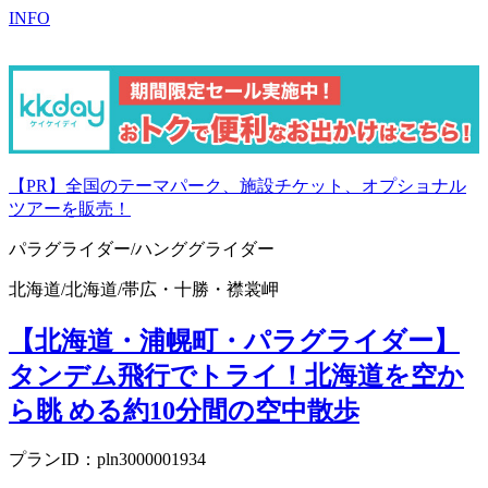
INFO
【PR】全国のテーマパーク、施設チケット、オプショナル
ツアーを販売！
パラグライダー/ハンググライダー
北海道
/
北海道
/
帯広・十勝・襟裳岬
【北海道・浦幌町・パラグライダー】
タンデム飛行でトライ！北海道を空か
ら眺 める約10分間の空中散歩
プランID：pln3000001934