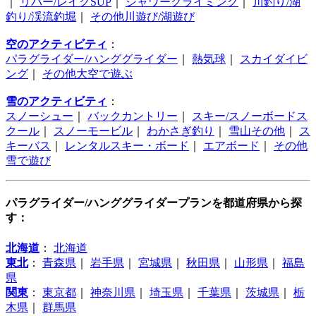
｜
リバー/レイクSUP
｜
シャワークライミング
｜
川釣り/湖
釣り/渓流釣堀
｜
その他川遊び/湖遊び
空のアクティビティ
：
パラグライダー/ハンググライダー
｜
熱気球
｜
スカイダイビ
ング
｜
その他大空で遊ぶ
雪のアクティビティ
：
スノーシュー
｜
バックカントリー
｜
スキー/スノーボードス
クール
｜
スノーモービル
｜
わかさぎ釣り
｜
雪山その他
｜
ス
キーバス
｜
レンタルスキー・ボード
｜
エアボード
｜
その他
雪で遊び
パラグライダー/ハンググライダープランを都道府県から探
す：
北海道
：
北海道
東北
：
青森県
｜
岩手県
｜
宮城県
｜
秋田県
｜
山形県
｜
福島
県
関東
：
東京都
｜
神奈川県
｜
埼玉県
｜
千葉県
｜
茨城県
｜
栃
木県
｜
群馬県