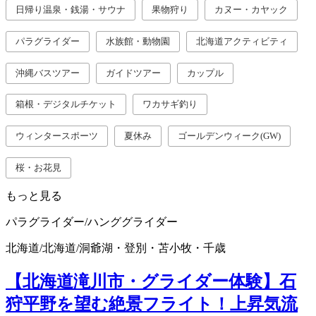
日帰り温泉・銭湯・サウナ
果物狩り
カヌー・カヤック
パラグライダー
水族館・動物園
北海道アクティビティ
沖縄バスツアー
ガイドツアー
カップル
箱根・デジタルチケット
ワカサギ釣り
ウィンタースポーツ
夏休み
ゴールデンウィーク(GW)
桜・お花見
もっと見る
パラグライダー/ハンググライダー
北海道
/
北海道
/
洞爺湖・登別・苫小牧・千歳
【北海道滝川市・グライダー体験】石
狩平野を望む絶景フライト！上昇気流