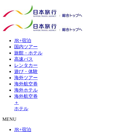
JR+
宿泊
国内
ツアー
旅館・
ホテル
高速
バス
レンタ
カー
遊び・
体験
海外
ツアー
海外
航空券
海外
ホテル
海外航空券
＋
ホテル
MENU
JR+宿泊