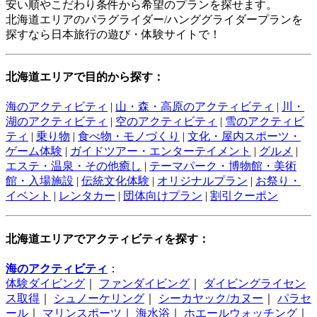
安い順やこだわり条件から希望のプランを探せます。
北海道エリアのパラグライダー/ハンググライダープランを
探すなら日本旅行の遊び・体験サイトで！
北海道エリアで目的から探す：
海のアクティビティ
|
山・森・高原のアクティビティ
|
川・
湖のアクティビティ
|
空のアクティビティ
|
雪のアクティビ
ティ
|
乗り物
|
食べ物・モノづくり
|
文化・屋内スポーツ・
ゲーム体験
|
ガイドツアー・エンターテイメント
|
グルメ
|
エステ・温泉・その他癒し
|
テーマパーク・博物館・美術
館・入場施設
|
伝統文化体験
|
オリジナルプラン
|
お祭り・
イベント
|
レンタカー
|
団体向けプラン
|
割引クーポン
北海道エリアでアクティビティを探す：
海のアクティビティ
：
体験ダイビング
｜
ファンダイビング
｜
ダイビングライセン
ス取得
｜
シュノーケリング
｜
シーカヤック/カヌー
｜
パラセ
ール
｜
マリンスポーツ
｜
海水浴
｜
ホエールウォッチング
｜