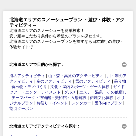
北海道エリアのスノーシュープラン ～遊び・体験・アク
ティビティ～
北海道エリアのスノーシューを簡単検索！
安い順やこだわり条件から希望のプランを探せます。
北海道エリアのスノーシュープランを探すなら日本旅行の遊び・
体験サイトで！
北海道エリアで目的から探す：
海のアクティビティ
|
山・森・高原のアクティビティ
|
川・湖のア
クティビティ
|
空のアクティビティ
|
雪のアクティビティ
|
乗り物
|
食べ物・モノづくり
|
文化・屋内スポーツ・ゲーム体験
|
ガイド
ツアー・エンターテイメント
|
グルメ
|
エステ・温泉・その他癒し
|
テーマパーク・博物館・美術館・入場施設
|
伝統文化体験
|
オリ
ジナルプラン
|
お祭り・イベント
|
レンタカー
|
団体向けプラン
|
割引クーポン
北海道エリアでアクティビティを探す：