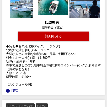
15,200
円 ～
基準料金（税込）
詳細を見る
◆貸切◆お気軽北谷デイクルージング】
北谷沖で貸し切りクルージング。
大切な人との大切な時間の為に是非ご利用下さい♪
料金：お一人様(４歳～) 6,800円
幼児(４歳未満) 無料
※車でお越しの方は駐車料金2時間無料コインパーキングがあります
（海の駅となり）
人数：２～9名
所要時間：約40分
【スケジュール例】
INFO
クルーズ・クルージング
クルーズ