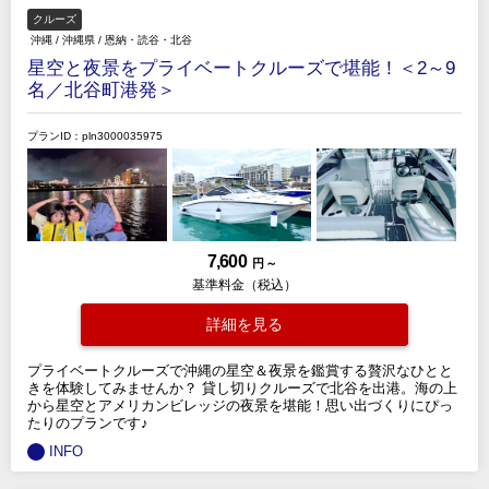
クルーズ
沖縄
/
沖縄県
/
恩納・読谷・北谷
星空と夜景をプライベートクルーズで堪能！＜2～9
名／北谷町港発＞
プランID：pln3000035975
7,600
円 ～
基準料金（税込）
詳細を見る
プライベートクルーズで沖縄の星空＆夜景を鑑賞する贅沢なひとと
きを体験してみませんか？ 貸し切りクルーズで北谷を出港。海の上
から星空とアメリカンビレッジの夜景を堪能！思い出づくりにぴっ
たりのプランです♪
INFO