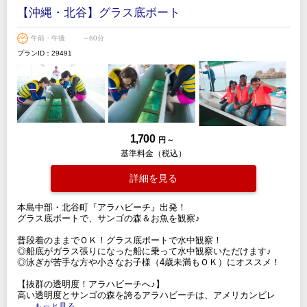
【沖縄・北谷】グラス底ボート
午前・午後
～60分
プランID：29491
1,700
円 ～
基準料金（税込）
詳細を見る
本島中部・北谷町『アラハビーチ』出発！
グラス底ボートで、サンゴの森＆お魚を観察♪
普段着のままでＯＫ！グラス底ボートで水中観察！
◎船底がガラス張りになった船に乗って水中観察いただけます♪
◎泳ぎが苦手な方や小さなお子様（4歳未満もＯＫ）にオススメ！
【抜群の透明度！アラハビーチへ♪】
高い透明度とサンゴの森を誇るアラハビーチは、アメリカンビレ
.....もっと見る