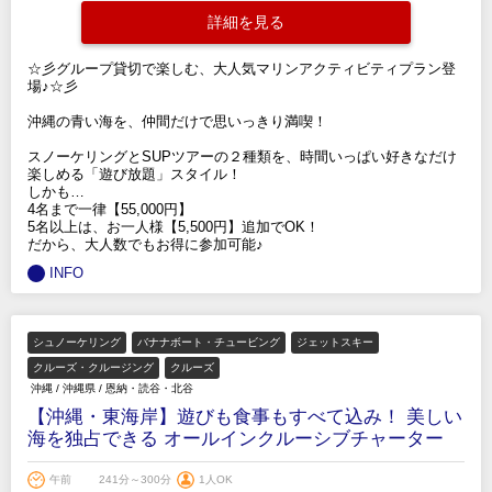
詳細を見る
☆彡グループ貸切で楽しむ、大人気マリンアクティビティプラン登
場♪☆彡
沖縄の青い海を、仲間だけで思いっきり満喫！
スノーケリングとSUPツアーの２種類を、時間いっぱい好きなだけ
楽しめる「遊び放題」スタイル！
しかも…
4名まで一律【55,000円】
5名以上は、お一人様【5,500円】追加でOK！
だから、大人数でもお得に参加可能♪
INFO
シュノーケリング
バナナボート・チュービング
ジェットスキー
クルーズ・クルージング
クルーズ
沖縄
/
沖縄県
/
恩納・読谷・北谷
【沖縄・東海岸】遊びも食事もすべて込み！ 美しい
海を独占できる オールインクルーシブチャーター
午前
241分～300分
1人OK