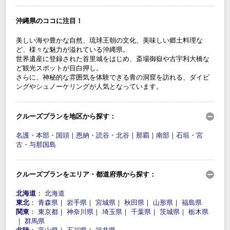
沖縄県のココに注目！
美しい海や豊かな自然、琉球王朝の文化、美味しい郷土料理な
ど、様々な魅力が溢れている沖縄県。
世界遺産に登録された首里城をはじめ、斎場御嶽や古宇利大橋な
ど観光スポットが目白押し。
さらに、神秘的な雰囲気を体験できる青の洞窟を訪れる、ダイビ
ングやシュノーケリングが人気となっています。
クルーズプランを地区から探す：
名護・本部・国頭
｜
恩納・読谷・北谷
｜
那覇
｜
南部
｜
石垣・宮
古・与那国島
クルーズプランをエリア・都道府県から探す：
北海道
：
北海道
東北
：
青森県
｜
岩手県
｜
宮城県
｜
秋田県
｜
山形県
｜
福島県
関東
：
東京都
｜
神奈川県
｜
埼玉県
｜
千葉県
｜
茨城県
｜
栃木県
｜
群馬県