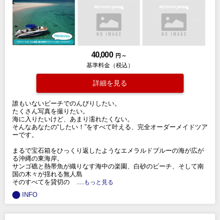
40,000
円 ～
基準料金（税込）
詳細を見る
誰もいないビーチでのんびりしたい。
たくさん写真を撮りたい。
海に入りたいけど、あまり濡れたくない。
そんなあなたの“したい！”をすべて叶える、完全オーダーメイドツア
ーです。
まるで宝石箱をひっくり返したようなエメラルドブルーの海が広が
る沖縄の東海岸。
サンゴ礁と熱帯魚が織りなす海中の楽園、白砂のビーチ、そして南
国の木々が揺れる無人島
そのすべてを貸切の
.....もっと見る
INFO