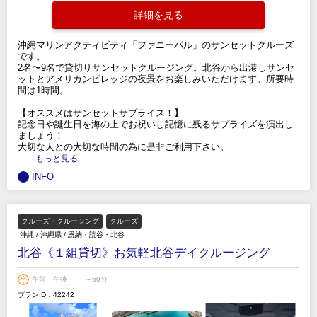
詳細を見る
沖縄マリンアクティビティ「ファニーパル」のサンセットクルーズ
です。
2名〜9名で貸切りサンセットクルージング。北谷から出港しサンセ
ットとアメリカンビレッジの夜景をお楽しみいただけます。所要時
間は1時間。
【オススメはサンセットサプライス！】
記念日や誕生日を海の上でお祝いし記憶に残るサプライズを演出し
ましょう！
大切な人との大切な時間の為に是非ご利用下さい。
.....もっと見る
INFO
クルーズ・クルージング
クルーズ
沖縄
/
沖縄県
/
恩納・読谷・北谷
北谷《１組貸切》お気軽北谷デイクルージング
午前・午後
～60分
プランID：42242