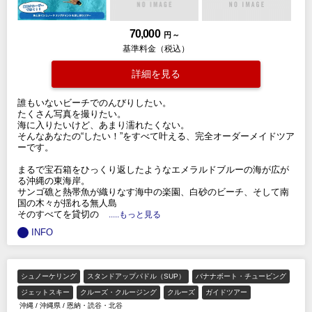
70,000
円 ～
基準料金（税込）
詳細を見る
誰もいないビーチでのんびりしたい。
たくさん写真を撮りたい。
海に入りたいけど、あまり濡れたくない。
そんなあなたの“したい！”をすべて叶える、完全オーダーメイドツア
ーです。
まるで宝石箱をひっくり返したようなエメラルドブルーの海が広が
る沖縄の東海岸。
サンゴ礁と熱帯魚が織りなす海中の楽園、白砂のビーチ、そして南
国の木々が揺れる無人島
そのすべてを貸切の
.....もっと見る
INFO
シュノーケリング
スタンドアップパドル（SUP）
バナナボート・チュービング
ジェットスキー
クルーズ・クルージング
クルーズ
ガイドツアー
沖縄
/
沖縄県
/
恩納・読谷・北谷