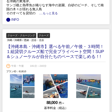
る沖縄の東海岸。
サンゴ礁と熱帯魚が織りなす海中の楽園、白砂のビーチ、そして南
国の木々が揺れる無人島
そのすべてを貸切の
.....もっと見る
INFO
クルーズ・クルージング
クルーズ
沖縄
/
沖縄県
/
恩納・読谷・北谷
【沖縄本島・沖縄市】選べる午前／午後・３時間！
１組貸切クルーズ船で完全プライベート空間！SUP
＆シュノーケルが自分たちのペースで楽しめる！!
午前・午後
181分～240分
プランID：61810
88,000
円 ～
基準料金（税込）