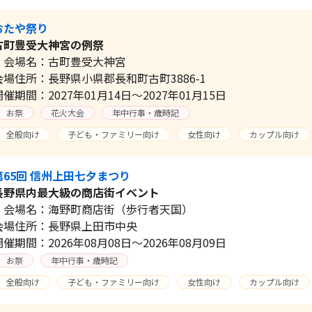
おたや祭り
古町豊受大神宮の例祭
会場名：古町豊受大神宮
会場住所：長野県小県郡長和町古町3886-1
開催期間：2027年01月14日～2027年01月15日
お祭
花火大会
年中行事・歳時記
全般向け
子ども・ファミリー向け
女性向け
カップル向け
第65回 信州上田七夕まつり
長野県内最大級の商店街イベント
会場名：海野町商店街（歩行者天国）
会場住所：長野県上田市中央
開催期間：2026年08月08日～2026年08月09日
お祭
年中行事・歳時記
全般向け
子ども・ファミリー向け
女性向け
カップル向け