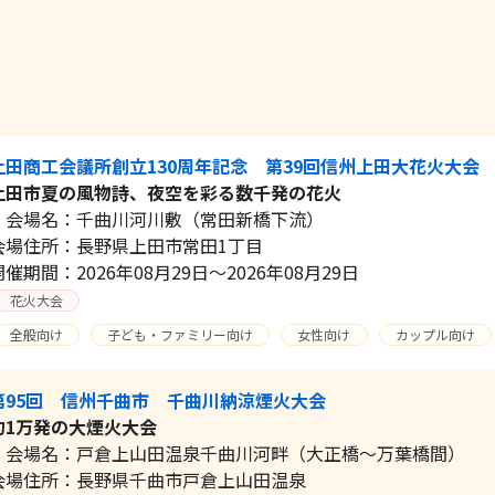
上田商工会議所創立130周年記念 第39回信州上田大花火大会
上田市夏の風物詩、夜空を彩る数千発の花火
会場名：千曲川河川敷（常田新橋下流）
会場住所：長野県上田市常田1丁目
開催期間：2026年08月29日～2026年08月29日
花火大会
全般向け
子ども・ファミリー向け
女性向け
カップル向け
第95回 信州千曲市 千曲川納涼煙火大会
約1万発の大煙火大会
会場名：戸倉上山田温泉千曲川河畔（大正橋～万葉橋間）
会場住所：長野県千曲市戸倉上山田温泉