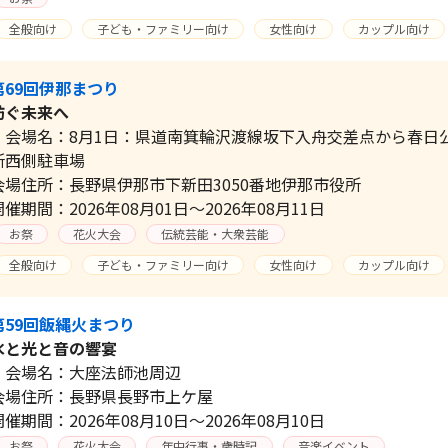
全般向け
子ども・ファミリー向け
女性向け
カップル向け
第69回伊那まつり
紡ぐ未来へ
会場名：8月1日：県道南箕輪沢渡線坂下入舟交差点から春日公
所西側駐車場
会場住所：長野県伊那市下新田3050番地伊那市役所
開催期間：2026年08月01日～2026年08月11日
お祭
花火大会
伝統芸能・大衆芸能
全般向け
子ども・ファミリー向け
女性向け
カップル向け
第59回飯縄火まつり
水と光と音の響宴
会場名：大座法師池周辺
会場住所：長野県長野市上ケ屋
開催期間：2026年08月10日～2026年08月10日
お祭
花火大会
年中行事・歳時記
音楽イベント