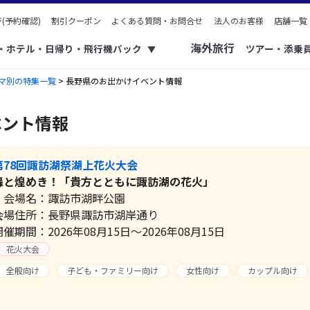
(予約確認)
割引クーポン
よくある質問・お問合せ
法人のお客様
店舗一覧
海外旅行
ク・ホテル・日帰り・飛行機パック
ツアー・添乗
▼
マ別の特集一覧
> 長野県のお出かけイベント情報
ベント情報
第78回諏訪湖祭湖上花火大会
轟と煌めき！「貴方とともに諏訪湖の花火」
会場名：諏訪市湖畔公園
会場住所：長野県諏訪市湖岸通り
開催期間：2026年08月15日～2026年08月15日
花火大会
全般向け
子ども・ファミリー向け
女性向け
カップル向け