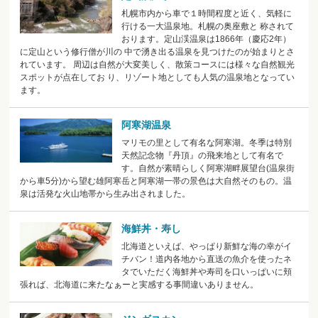
札幌市内から車で１時間程度と近く、気軽に
行ける一大温泉地。札幌の奥座敷と 称されて
おります。定山渓温泉は1866年（慶応2年）
に定山という修行僧が川の 中で湧き出る温泉を見つけたのが始まりとさ
れています。 周辺は自然が大変美しく、散策コースには様々な自然観光
スポットが点在してお り、リゾート地としても人気の温泉地となってい
ます。
阿寒湖温泉
マリモの里として有名な阿寒湖。冬季は特別
天然記念物『丹頂』の飛来地として有名で
す。自然が素晴らしく阿寒湖畔展望台(温泉街
から車5分)から望む雄阿寒岳と阿寒湖一帯の景色は大自然そのもの。温
泉は活発な火山地帯から生み出されました。
海鮮丼・寿し
北海道といえば、やっぱり新鮮な海の幸がイ
チバン！道内各地から直送の魚介を使ったネ
タでいただく海鮮丼や寿司を口いっぱいに頬
張れば、北海道に来たなぁーと実感する事間違いありません。