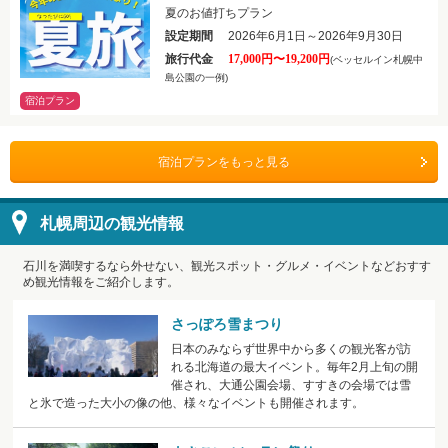
夏のお値打ちプラン
設定期間
2026年6月1日～2026年9月30日
旅行代金
17,000円〜19,200円
(ベッセルイン札幌中
島公園の一例)
宿泊プラン
宿泊プランをもっと見る
札幌周辺の観光情報
石川を満喫するなら外せない、観光スポット・グルメ・イベントなどおすす
め観光情報をご紹介します。
さっぽろ雪まつり
日本のみならず世界中から多くの観光客が訪
れる北海道の最大イベント。毎年2月上旬の開
催され、大通公園会場、すすきの会場では雪
と氷で造った大小の像の他、様々なイベントも開催されます。