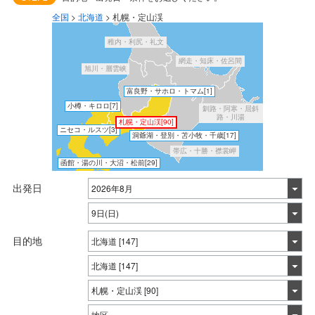
全国
>
北海道
>
札幌・定山渓
稚内・利尻・礼文
網走・知床・佐呂間
旭川・層雲峡
富良野・サホロ・トマム
[1]
小樽・キロロ
[7]
釧路・阿寒・屈斜
路・川湯
札幌・定山渓
[90]
ニセコ・ルスツ
[3]
洞爺湖・登別・苫小牧・千歳
[17]
帯広・十勝・襟裳岬
函館・湯の川・大沼・松前
[29]
出発日
目的地