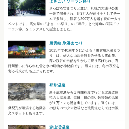
よさこい ソーラン祭り
さっぽろ雪まつりと並び、札幌の大通り公園
一帯で開催され、約3万人が踊り手としてチー
ムで参加し、観客も200万人を超す夏の一大イ
ベントです。 高知県の「よさこい祭り」の「鳴子」と北海道の民謡「ソ
ーラン節」をミックスして誕生しました。
層雲峡 氷瀑まつり
2015年で40周年をむかえる「層雲峡氷瀑まつ
り」は、雄大な山岳景観をみせる大雪山麓、
深い渓谷の自然を生かして繰り広げられ、石
狩川沿いに作られた雪と氷の建物が神秘的です。 週末には、冬の夜空を
彩る花火が打ち上げられます。
登別温泉
新千歳空港から１時間程度で行ける北海道屈
指の大温泉郷。毎日、質の高い数種類の温泉
が１万トンも湧き出しています。近くには、
爆裂孔が噴湯する地獄谷、のぼりべつクマ牧場など北海道ならではの観
光スポットもあります。
定山渓温泉