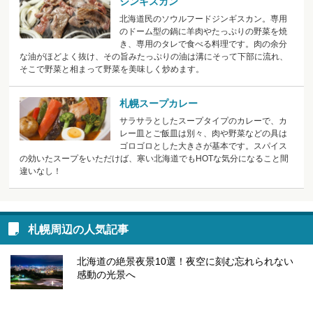
ジンギスカン
北海道民のソウルフードジンギスカン。専用
のドーム型の鍋に羊肉やたっぷりの野菜を焼
き、専用のタレで食べる料理です。肉の余分
な油がほどよく抜け、その旨みたっぷりの油は溝にそって下部に流れ、
そこで野菜と相まって野菜を美味しく炒めます。
札幌スープカレー
サラサラとしたスープタイプのカレーで、カ
レー皿とご飯皿は別々、肉や野菜などの具は
ゴロゴロとした大きさが基本です。スパイス
の効いたスープをいただけば、寒い北海道でもHOTな気分になること間
違いなし！
札幌周辺の人気記事
北海道の絶景夜景10選！夜空に刻む忘れられない
感動の光景へ