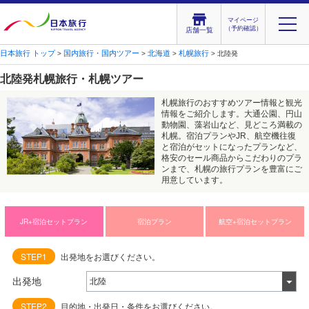
マイページ
（予約確認）
店舗一覧
日本旅行 トップ
国内旅行・国内ツアー
北海道
札幌旅行
>
>
>
> 北陸発
北陸発札幌旅行・札幌ツアー
札幌旅行のおすすめツアー情報と観光
情報をご紹介します。大通公園、円山
動物園、藻岩山など、見どころ満載の
札幌。宿泊プランやJR、航空機往復
と宿泊がセットになったプランなど、
格安のセール商品からこだわりのプラ
ンまで、札幌の旅行プランを豊富にご
用意しています。
JR+宿泊セットプラン
宿泊プラン
航空+宿泊セットプラン
STEP1
出発地をお選びください。
出発地
STEP2
目的地・出発日・条件をお選びください。