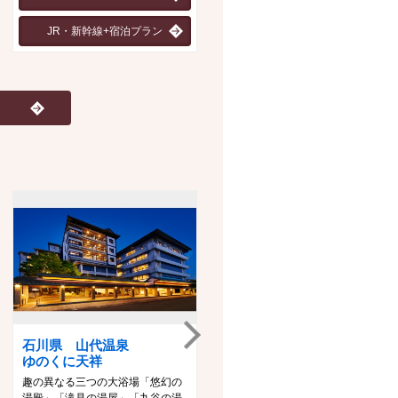
JR・新幹線+宿泊プラン
宿泊プラン（華鳳）
石川県 山代温泉
山口県 長門湯本温泉
ゆのくに天祥
大谷山荘
趣の異なる三つの大浴場「悠幻の
檜露天風呂、バーブ湯、ジャグジ