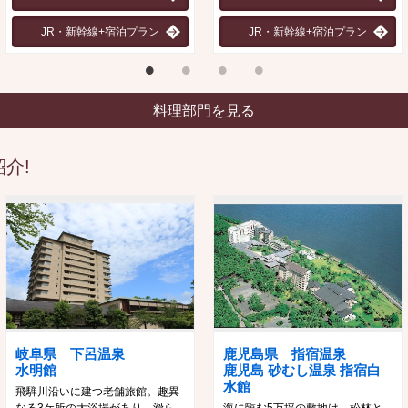
JR・新幹線+宿泊プラン
JR・新幹線+宿泊プラン
料理部門を見る
介!
岐阜県 下呂温泉
鹿児島県 指宿温泉
水明館
鹿児島 砂むし温泉 指宿白
水館
飛騨川沿いに建つ老舗旅館。趣異