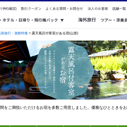
(予約確認)
割引クーポン
よくある質問・お問合せ
法人のお客様
店舗一覧
海外旅行
ク・ホテル・日帰り・飛行機パック
ツアー・添乗
▼
温泉旅行・旅館特集
> 露天風呂付客室がある宿(山形)
間をご満悦いただけるお宿を多数ご用意しました。優雅なひとときをお