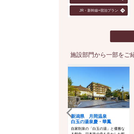
JR・新幹線+宿泊プラン
施設部門から一部をご紹
新潟県 月岡温泉
白玉の湯泉慶・華鳳
自家削泉の「白玉の湯」と優雅な