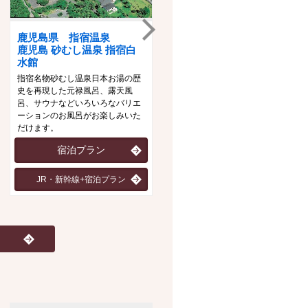
鹿児島県 指宿温泉
石川県 山代温泉
鹿児島 砂むし温泉 指宿白
ゆのくに天祥
水館
趣の異なる三つの大浴場「悠幻の
指宿名物砂むし温泉日本お湯の歴
湯殿」「滝見の湯屋」「九谷の湯
史を再現した元禄風呂、露天風
処」を男女時間帯入れ替えにて、
呂、サウナなどいろいろなバリエ
「一泊三湯十八ゆめぐり」をお楽
ーションのお風呂がお楽しみいた
しみいただけます。
だけます。
宿泊プラン
宿泊プラン
JR・新幹線+宿泊プラン
JR・新幹線+宿泊プラン