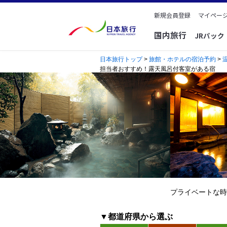
新規会員登録
マイページ
国内旅行
JRパッ
日本旅行トップ
>
旅館・ホテルの宿泊予約
>
担当者おすすめ！露天風呂付客室がある宿
プライベートな時
▼都道府県から選ぶ