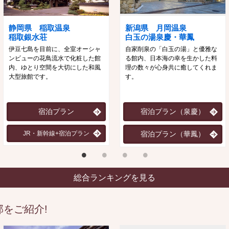
静岡県 稲取温泉
新潟県 月岡温泉
稲取銀水荘
白玉の湯泉慶・華鳳
伊豆七島を目前に、全室オーシャ
自家削泉の「白玉の湯」と優雅な
ンビューの花鳥流水で化粧した館
る館内、日本海の幸を生かした料
内、ゆとり空間を大切にした和風
理の数々が心身共に癒してくれま
大型旅館です。
す。
宿泊プラン
宿泊プラン（泉慶）
JR・新幹線+宿泊プラン
宿泊プラン（華鳳）
総合ランキングを見る
をご紹介!