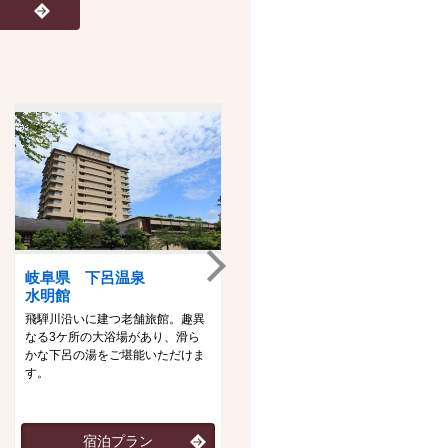
岐阜県 下呂温泉
新潟県 月岡温泉
水明館
白玉の湯泉慶・華鳳
飛騨川沿いに建つ老舗旅館。趣異
自家削泉の「白玉の湯」と優雅な
なる3ケ所の大浴場があり、滑ら
る館内、日本海の幸を生かした料
かな下呂の湯をご堪能いただけま
理の数々が心身共に癒してくれま
す。
す。
宿泊プラン
宿泊プラン（泉慶）