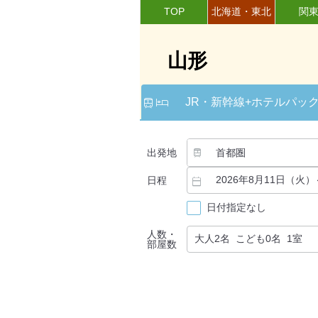
TOP
北海道・東北
関
山形
JR・新幹線
+ホテルパッ
出発地
日程
日付指定なし
人数・
部屋数