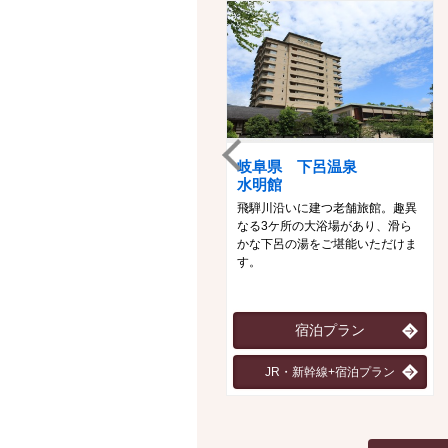
岐阜県 下呂温泉
水明館
飛騨川沿いに建つ老舗旅館。趣異
なる3ケ所の大浴場があり、滑ら
かな下呂の湯をご堪能いただけま
す。
宿泊プラン
JR・新幹線+宿泊プラン