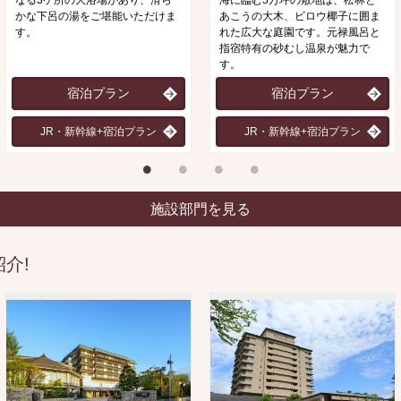
なる3ケ所の大浴場があり、滑ら
海に臨む5万坪の敷地は、松林と
かな下呂の湯をご堪能いただけま
あこうの大木、ビロウ椰子に囲ま
す。
れた広大な庭園です。元禄風呂と
指宿特有の砂むし温泉が魅力で
す。
宿泊プラン
宿泊プラン
JR・新幹線+宿泊プラン
JR・新幹線+宿泊プラン
施設部門を見る
介!