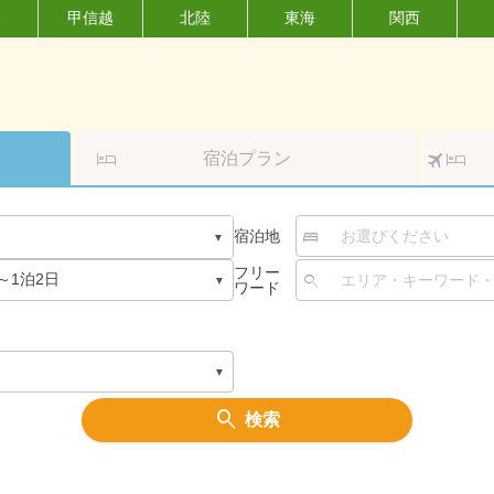
東
甲信越
北陸
東海
関西
ク
宿泊プラン
宿泊地
フリー
ワード
検索