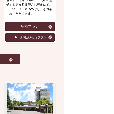
湯殿」「滝見の湯屋」「九谷の湯
ー、寝湯等多彩な浴場で疲れを癒
処」を男女時間帯入れ替えにて、
した後は、日本海の新鮮な魚で舌
「一泊三湯十八ゆめぐり」をお楽
鼓。
しみいただけます。
宿泊プラン
宿泊プラン
JR・新幹線+宿泊プラン
JR・新幹線+宿泊プラン