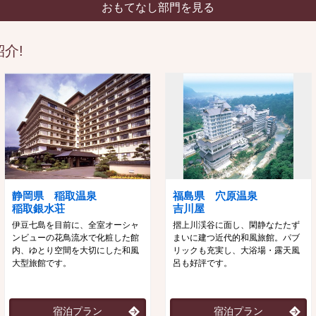
おもてなし部門を見る
介!
静岡県 稲取温泉
福島県 穴原温泉
稲取銀水荘
吉川屋
伊豆七島を目前に、全室オーシャ
摺上川渓谷に面し、閑静なたたず
ンビューの花鳥流水で化粧した館
まいに建つ近代的和風旅館。パブ
内、ゆとり空間を大切にした和風
リックも充実し、大浴場・露天風
大型旅館です。
呂も好評です。
宿泊プラン
宿泊プラン