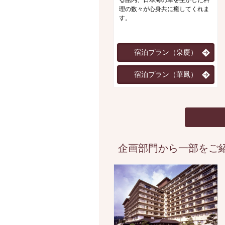
る館内、日本海の幸を生かした料
理の数々が心身共に癒してくれま
す。
宿泊プラン（泉慶）
宿泊プラン（華鳳）
企画部門から一部をご紹