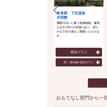
岐阜県 下呂温泉
水明館
飛騨川沿いに建つ老舗旅館。趣異
なる3ケ所の大浴場があり、滑ら
かな下呂の湯をご堪能いただけま
す。
宿泊プラン
JR・新幹線+宿泊プラン
おもてなし部門から一部