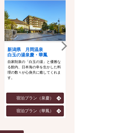
新潟県 月岡温泉
山形県 あつみ温泉
白玉の湯泉慶・華鳳
萬国屋
自家削泉の「白玉の湯」と優雅な
創業３００余年、桜並木に囲まれ
る館内、日本海の幸を生かした料
た風雅な旅館。四季折々の風景が
理の数々が心身共に癒してくれま
広がる大浴場への空中廊下、そし
す。
て緑が眺められる露天風呂など自
然を満喫。
宿泊プラン（泉慶）
宿泊プラン
宿泊プラン（華鳳）
JR・新幹線+宿泊プラン