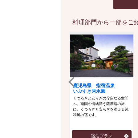
料理部門から一部をご紹
鹿児島県 指宿温泉
いぶすき秀水園
くつろぎと安らぎの佇寂なる空間
へ。南国の情緒漂う薩摩路の旅
に、くつろぎと安らぎを添える純
和風の宿です。
宿泊プラン