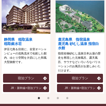
静岡県 稲取温泉
鹿児島県 指宿温泉
稲取銀水荘
鹿児島 砂むし温泉 指宿白
水館
伊豆七島を目前に、全室オーシャ
ンビューの花鳥流水で化粧した館
指宿名物砂むし温泉日本お湯の歴
内、ゆとり空間を大切にした和風
史を再現した元禄風呂、露天風
大型旅館です。
呂、サウナなどいろいろなバリエ
ーションのお風呂がお楽しみいた
だけます。
宿泊プラン
宿泊プラン
JR・新幹線+宿泊プラン
JR・新幹線+宿泊プラン