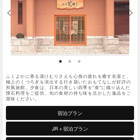
ふくよかに香る湯けむりさえも心身の疲れを癒す名湯と、
極上のくつろぎを演出する行き届いたおもてなしが好評の
和風旅館。夕食は、日本の美しい四季を"食"に織り込んだ
懐石料理をご提供。旬の食材の持ち味を活かした逸品をご
賞味ください。
宿泊プラン
JR＋宿泊プラン