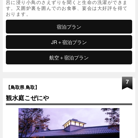
呂に浸り小鳥のさえずりを聞くと生命の洗濯ができま
す。又囲炉裏を囲んでのお食事、宴会は大好評を得て
おります。
宿泊プラン
JR＋宿泊プラン
航空＋宿泊プラン
7
【鳥取県 鳥取】
観水庭こぜにや