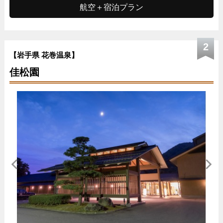
航空＋宿泊プラン
2
【岩手県 花巻温泉】
佳松園