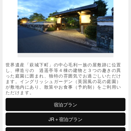
世界遺産「萩城下町」の中心毛利一族の屋敷跡に位置
し、欅造りの 逍遥亭等４棟の建物と３つの趣きの異
った庭園に囲まれ、独特の雰囲気でお過ごしいただけ
ます。イングリッシュガーデン（英国風の花の庭園）
が敷地内にあり、散策やお食事（予約制）をご利用い
ただけます。
宿泊プラン
JR＋宿泊プラン