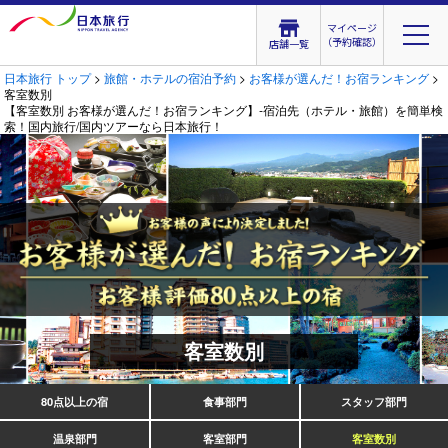
マイページ
（予約確認）
店舗一覧
日本旅行 トップ
>
旅館・ホテルの宿泊予約
>
お客様が選んだ！お宿ランキング
>
客室数別
【客室数別 お客様が選んだ！お宿ランキング】‐宿泊先（ホテル・旅館）を簡単検
索！国内旅行/国内ツアーなら日本旅行！
客室数別
80点以上の宿
食事部門
スタッフ部門
温泉部門
客室部門
客室数別