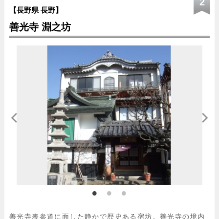
2
【長野県 長野】
善光寺 淵之坊
善光寺表参道に面した静かで歴史ある宿坊。善光寺の境内