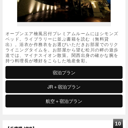
オープンエア檜風呂付プレミアムルームにはシモンズ
ベッド。ライブラリーに並ぶ書籍を読む（無料貸
出）。浴衣か作務衣をお選びいただきお部屋でのリク
ライニングタイムを。お部屋から望む松川の畔の遊歩
道では、マイナスイオン散策。関西出身の確かな腕を
持つ料理長が嗜好をこらした地産食彩。
宿泊プラン
JR＋宿泊プラン
航空＋宿泊プラン
10