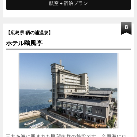
航空＋宿泊プラン
8
【広島県 鞆の浦温泉】
ホテル鴎風亭
三方を海に囲まれた眺望抜群の施設です。全面海にひ