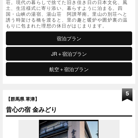
荘。現代の暮らしで捨てた旧き佳き日の日本文化、風
土、生活様式に寄り添い、暮らすように泊まる。四
国・山峡の湯宿、湯山荘 阿讃琴南。里山の別荘へと
誘う時架ける橋を渡ると、里の趣と暖炉や囲炉裏の温
もりに包まれた理想の休日がはじまります。
宿泊プラン
JR＋宿泊プラン
航空＋宿泊プラン
5
【群馬県 草津】
昔心の宿 金みどり