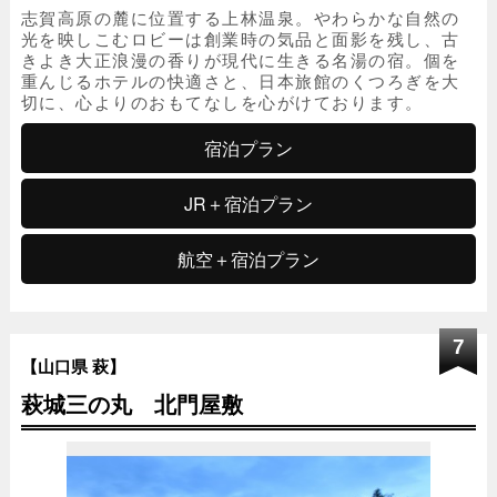
志賀高原の麓に位置する上林温泉。やわらかな自然の
光を映しこむロビーは創業時の気品と面影を残し、古
きよき大正浪漫の香りが現代に生きる名湯の宿。個を
重んじるホテルの快適さと、日本旅館のくつろぎを大
切に、心よりのおもてなしを心がけております。
宿泊プラン
JR＋宿泊プラン
航空＋宿泊プラン
7
【山口県 萩】
萩城三の丸 北門屋敷