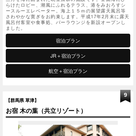
らけたロビー、潮風にふれるテラス、港をみおろすシ
ースルーエレベーター。海上１５ｍの展望露天風呂等
さわやかな寛ぎをお約束します。平成17年2月末に露天
風呂付客室や食事処、バーラウンジを新設オープンし
ました。
宿泊プラン
JR＋宿泊プラン
航空＋宿泊プラン
9
【群馬県 草津】
お宿 木の葉（共立リゾート）