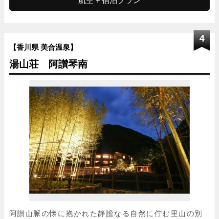
4
【香川県 美合温泉】
湯山荘 阿讃琴南
阿讃山脈の懐に抱かれた静謐なる自然に佇む里山の別