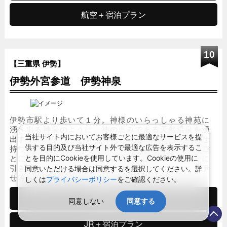
航空＋宿泊プラン
10
【三重県 伊勢】
伊勢外宮参道 伊勢神泉
伊勢市駅より歩いて１分。神様のいらっしゃる神苑に
湧き出る神泉のように、神の恵みである天然温泉を湧
当社サイト内においてお客様ごとに最適なサービスを提
出する旅荘です。ホテルの快適さと旅館の良さを併せ
持つ全室露天風呂付の客室。食材の宝庫伊勢の季節ご
供する目的及び当社サイト外で最適な広告を表示するこ
とに感じる日本の旬の素材を、伝統的な技法で存分に
とを目的にCookieを使用しています。Cookieの使用に
引き出した、贅を尽くした日本料理をレストラン「伊
同意いただける場合は同意するを選択してください。詳
せ吟」にてお召し上がりいただきます。
しくは
プライバシーポリシー
をご確認ください。
宿泊プラン
同意しない
同意する
JR＋宿泊プラン