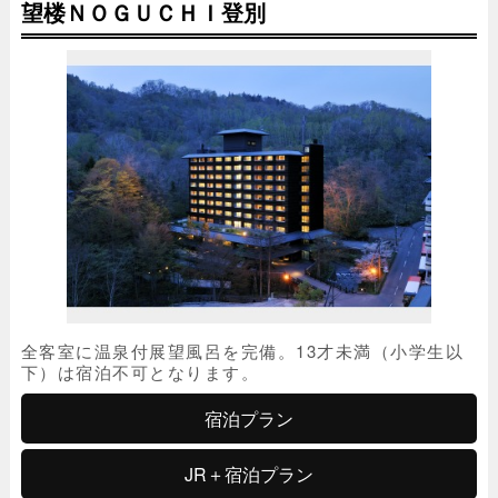
望楼ＮＯＧＵＣＨＩ登別
全客室に温泉付展望風呂を完備。13才未満（小学生以
下）は宿泊不可となります。
宿泊プラン
JR＋宿泊プラン