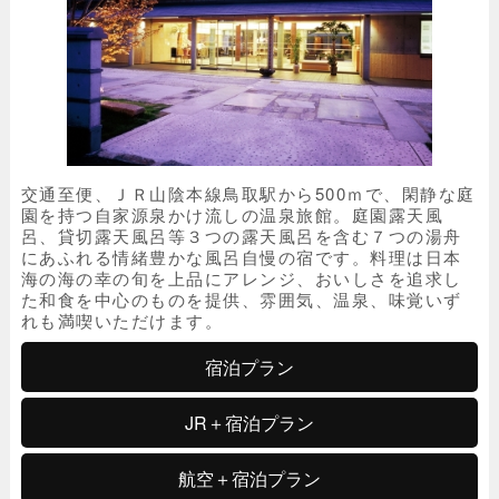
交通至便、ＪＲ山陰本線鳥取駅から500ｍで、閑静な庭
園を持つ自家源泉かけ流しの温泉旅館。庭園露天風
呂、貸切露天風呂等３つの露天風呂を含む７つの湯舟
にあふれる情緒豊かな風呂自慢の宿です。料理は日本
海の海の幸の旬を上品にアレンジ、おいしさを追求し
た和食を中心のものを提供、雰囲気、温泉、味覚いず
れも満喫いただけます。
宿泊プラン
JR＋宿泊プラン
航空＋宿泊プラン