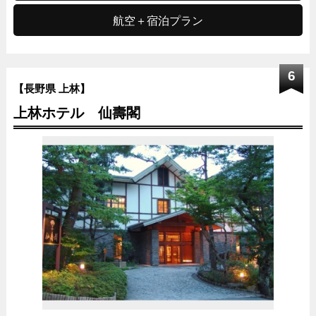
航空＋宿泊プラン
6
【長野県 上林】
上林ホテル 仙壽閣