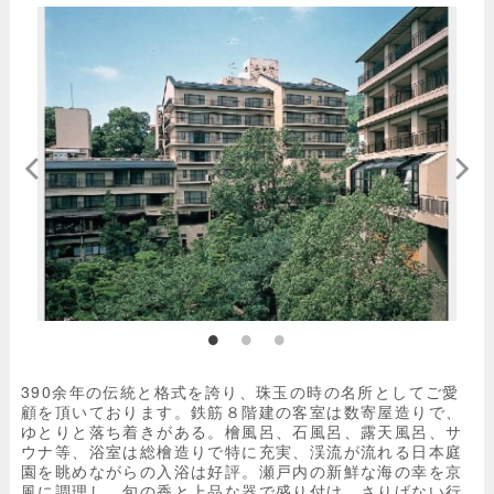
390余年の伝統と格式を誇り、珠玉の時の名所としてご愛
顧を頂いております。鉄筋８階建の客室は数寄屋造りで、
ゆとりと落ち着きがある。檜風呂、石風呂、露天風呂、サ
ウナ等、浴室は総檜造りで特に充実、渓流が流れる日本庭
園を眺めながらの入浴は好評。瀬戸内の新鮮な海の幸を京
風に調理し、旬の香と上品な器で盛り付け、さりげない行