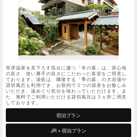
草津温泉を見下ろす高台に建つ「木の葉」は、居心地
の良さ、使い勝手の良さにこだわった客室をご用意し
ております。湯処は、隣接する「季の庭」の大浴場や
貸切風呂も利用でき、お宿内で２つの源泉をお愉しみ
いただき、湯めぐり気分を味わっていただけます。ま
た、無料でご利用いただける貸切風呂は３ヵ所ご用意
しております。
宿泊プラン
JR＋宿泊プラン