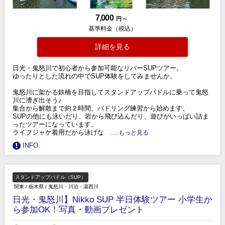
7,000
円 ～
基準料金（税込）
詳細を見る
日光・鬼怒川で初心者から参加可能なリバーSUPツアー。
ゆったりとした流れの中でSUP体験をしてみませんか。
鬼怒川に架かる鉄橋を目指してスタンドアップパドルに乗って鬼怒
川に漕ぎ出そう♪
集合から解散まで約２時間、パドリング練習から始めます。
SUPの他にも泳いだり、岩から飛び込んだり、遊びがいっぱい詰ま
ったツアーになっています。
ライフジャケ着用だから泳げな
.....もっと見る
INFO
スタンドアップパドル（SUP）
関東
/
栃木県
/
鬼怒川・川治・湯西川
日光・鬼怒川】Nikko SUP 半日体験ツアー 小学生か
ら参加OK！写真・動画プレゼント