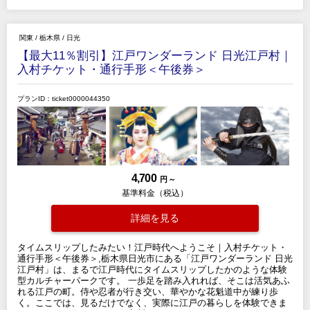
関東
/
栃木県
/
日光
【最大11％割引】江戸ワンダーランド 日光江戸村｜
入村チケット・通行手形＜午後券＞
プランID：ticket0000044350
4,700
円 ～
基準料金（税込）
詳細を見る
タイムスリップしたみたい！江戸時代へようこそ｜入村チケット・
通行手形＜午後券＞,栃木県日光市にある「江戸ワンダーランド 日光
江戸村」は、まるで江戸時代にタイムスリップしたかのような体験
型カルチャーパークです。 一歩足を踏み入れれば、そこは活気あふ
れる江戸の町。侍や忍者が行き交い、華やかな花魁道中が練り歩
く。ここでは、見るだけでなく、実際に江戸の暮らしを体験できま