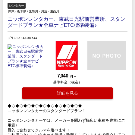
レンタカー
関東
/
栃木県
/
鬼怒川・川治・湯西川
ニッポンレンタカー、東武日光駅前営業所、スタン
ダードプラン★全車ナビETC標準装備♪
プランID：43181644
7,040
円 ～
基準料金（税込）
詳細を見る
◆◇◆◇◆◇◆◇◆◇◆◇◆◇◆◇◆◇◆
ニッポンレンタカーのスタンダードプラン！
ニッポンレンタカーでは、メーカーを問わず幅広い車種を豊富にご
用意♪
目的に合わせてクルマを選べます！
ご利用ごとにレンタカーの清掃・除菌をしていますので安心してご