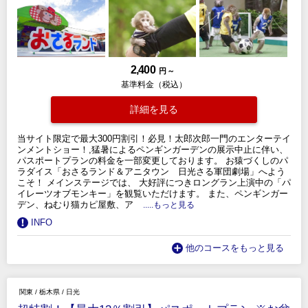
2,400
円 ～
基準料金（税込）
詳細を見る
当サイト限定で最大300円割引！必見！太郎次郎一門のエンターテイ
ンメントショー！,猛暑によるペンギンガーデンの展示中止に伴い、
パスポートプランの料金を一部変更しております。 お猿づくしのパ
ラダイス「おさるランド＆アニタウン 日光さる軍団劇場」へよう
こそ！ メインステージでは、 大好評につきロングラン上演中の「パ
イレーツオブモンキー」を観覧いただけます。 また、ペンギンガー
デン、ねむり猫カピ屋敷、ア
.....もっと見る
INFO
他のコースをもっと見る
関東
/
栃木県
/
日光