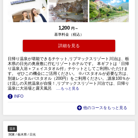
1,200
円 ～
基準料金（税込）
詳細を見る
日帰り温泉が堪能できるチケット,リブマックスリゾート川治は、栃
木県の日光の奥座敷に佇むリゾートホテルです。 本ギフトは「日帰
り温泉入浴＋フェイスタオル付」チケットとしてご利用いただけま
す。 ぜひこの機会にご活用ください。 ※バスタオルが必要な方は、
別途レンタルバスタオル（200円）をご利用ください。,源泉100％か
け流しの天然温泉が自慢！,リブマックスリゾート川治では、日帰り
温泉に大浴場と露天風呂
.....もっと見る
INFO
他のコースをもっと見る
温泉
関東
/
栃木県
/
日光