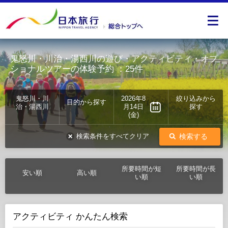
鬼怒川・川治・湯西川の遊び・アクティビティ・オプ
ショナルツアーの体験予約
：25件
鬼怒川・川
2026年8
絞り込みから
目的から探す
治・湯西川
月14日
探す
(金)
検索する
検索条件をすべてクリア
所要時間が短
所要時間が長
安い順
高い順
い順
い順
アクティビティ かんたん検索