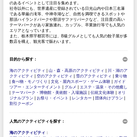
のあるイベントとして注目を集めます。
社寺以外にも、世界遺産に登録されている日光山内や日本三名瀑
である華厳の滝等、中禅寺湖など、自然を満喫できるスポットや
那須ハイランドパークや那須サファリパークなど、注目度の高い
テーマパークがあり家族連れ、カップル、卒業旅行等でも人気の
エリアとなっています。
また、栃木県宇都宮市には、B級グルメとしても人気の餃子屋が多
数店を構え、観光客で賑わいます。
目的から探す：
海のアクティビティ
|
山・森・高原のアクティビティ
|
川・湖のア
クティビティ
|
空のアクティビティ
|
雪のアクティビティ
|
乗り物
|
食べ物・モノづくり
|
文化・屋内スポーツ・ゲーム体験
|
ガイド
ツアー・エンターテイメント
|
グルメ
|
エステ・温泉・その他癒し
|
テーマパーク・博物館・美術館・入場施設
|
伝統文化体験
|
オリ
ジナルプラン
|
お祭り・イベント
|
レンタカー
|
団体向けプラン
|
割引クーポン
人気のアクティビティを探す：
海のアクティビティ
：