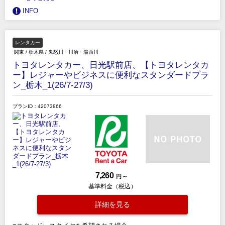
INFO
レンタカー
関東
/
栃木県
/
鬼怒川・川治・湯西川
トヨタレンタカー、日光駅前店、【トヨタレンタカ
ー】レジャーやビジネスに便利なスタンダードプラ
ン_栃木_1(26/7-27/3)
プランID：42073866
7,260
円 ～
基準料金（税込）
詳細を見る