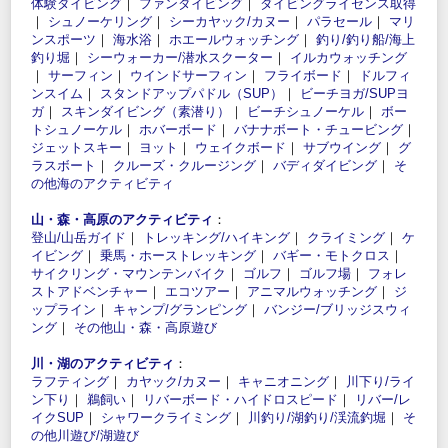
体験ダイビング
｜
ファンダイビング
｜
ダイビングライセンス取得
｜
シュノーケリング
｜
シーカヤック/カヌー
｜
パラセール
｜
マリ
ンスポーツ
｜
海水浴
｜
ホエールウォッチング
｜
釣り/釣り船/海上
釣り堀
｜
シーウォーカー/潜水スクーター
｜
イルカウォッチング
｜
サーフィン
｜
ウインドサーフィン
｜
フライボード
｜
ドルフィ
ンスイム
｜
スタンドアップパドル（SUP）
｜
ビーチヨガ/SUPヨ
ガ
｜
スキンダイビング（素潜り）
｜
ビーチシュノーケル
｜
ボー
トシュノーケル
｜
ホバーボード
｜
バナナボート・チュービング
｜
ジェットスキー
｜
ヨット
｜
ウェイクボード
｜
サブウイング
｜
グ
ラスボート
｜
クルーズ・クルージング
｜
バディダイビング
｜
そ
の他海のアクティビティ
山・森・高原のアクティビティ
：
登山/山岳ガイド
｜
トレッキング/ハイキング
｜
クライミング
｜
ケ
イビング
｜
乗馬・ホーストレッキング
｜
バギー・モトクロス
｜
サイクリング・マウンテンバイク
｜
ゴルフ
｜
ゴルフ場
｜
フォレ
ストアドベンチャー
｜
エコツアー
｜
アニマルウォッチング
｜
ジ
ップライン
｜
キャンプ/グランピング
｜
バンジー/ブリッジスウィ
ング
｜
その他山・森・高原遊び
川・湖のアクティビティ
：
ラフティング
｜
カヤック/カヌー
｜
キャニオニング
｜
川下り/ライ
ン下り
｜
鵜飼い
｜
リバーボード・ハイドロスピード
｜
リバー/レ
イクSUP
｜
シャワークライミング
｜
川釣り/湖釣り/渓流釣堀
｜
そ
の他川遊び/湖遊び