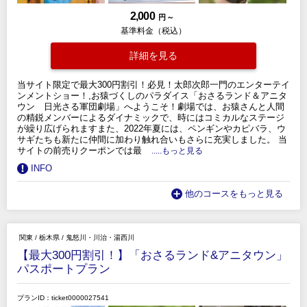
2,000
円 ～
基準料金（税込）
詳細を見る
当サイト限定で最大300円割引！必見！太郎次郎一門のエンターテイ
ンメントショー！,お猿づくしのパラダイス「おさるランド＆アニタ
ウン 日光さる軍団劇場」へようこそ！劇場では、お猿さんと人間
の精鋭メンバーによるダイナミックで、時にはコミカルなステージ
が繰り広げられますまた、2022年夏には、ペンギンやカピバラ、ウ
サギたちも新たに仲間に加わり触れ合いもさらに充実しました。 当
サイトの前売りクーポンでは最
.....もっと見る
INFO
他のコースをもっと見る
関東
/
栃木県
/
鬼怒川・川治・湯西川
【最大300円割引！】「おさるランド&アニタウン」
パスポートプラン
プランID：ticket0000027541