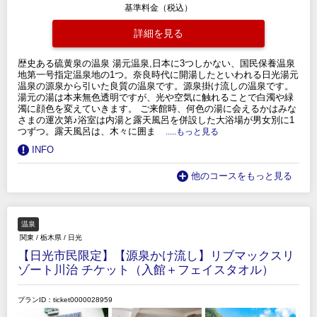
基準料金（税込）
詳細を見る
歴史ある硫黄泉の温泉 湯元温泉,日本に3つしかない、国民保養温泉
地第一号指定温泉地の1つ。奈良時代に開湯したといわれる日光湯元
温泉の源泉から引いた良質の温泉です。源泉掛け流しの温泉です。
湯元の湯は本来無色透明ですが、光や空気に触れることで白濁や緑
濁に顔色を変えていきます。 ご来館時、何色の湯に会えるかはみな
さまの運次第♪浴室は内湯と露天風呂を併設した大浴場が男女別に1
つずつ。露天風呂は、木々に囲ま
.....もっと見る
INFO
他のコースをもっと見る
温泉
関東
/
栃木県
/
日光
【日光市民限定】【源泉かけ流し】リブマックスリ
ゾート川治 チケット（入館＋フェイスタオル）
プランID：ticket0000028959