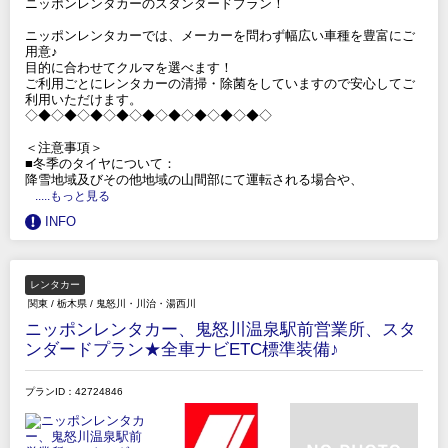
ニッポンレンタカーのスタンダードプラン！
ニッポンレンタカーでは、メーカーを問わず幅広い車種を豊富にご
用意♪
目的に合わせてクルマを選べます！
ご利用ごとにレンタカーの清掃・除菌をしていますので安心してご
利用いただけます。
◇◆◇◆◇◆◇◆◇◆◇◆◇◆◇◆◇◆◇
＜注意事項＞
■冬季のタイヤについて：
降雪地域及びその他地域の山間部にて運転される場合や、
.....もっと見る
INFO
レンタカー
関東
/
栃木県
/
鬼怒川・川治・湯西川
ニッポンレンタカー、鬼怒川温泉駅前営業所、スタ
ンダードプラン★全車ナビETC標準装備♪
プランID：42724846