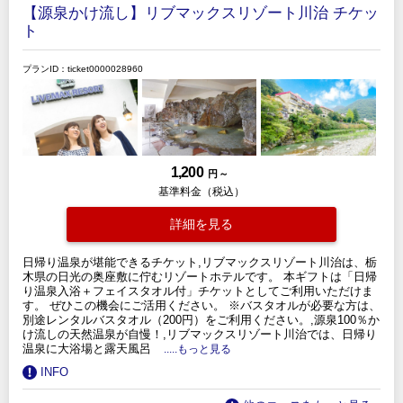
【源泉かけ流し】リブマックスリゾート川治 チケッ
ト
プランID：ticket0000028960
1,200
円 ～
基準料金（税込）
詳細を見る
日帰り温泉が堪能できるチケット,リブマックスリゾート川治は、栃
木県の日光の奥座敷に佇むリゾートホテルです。 本ギフトは「日帰
り温泉入浴＋フェイスタオル付」チケットとしてご利用いただけま
す。 ぜひこの機会にご活用ください。 ※バスタオルが必要な方は、
別途レンタルバスタオル（200円）をご利用ください。,源泉100％か
け流しの天然温泉が自慢！,リブマックスリゾート川治では、日帰り
温泉に大浴場と露天風呂
.....もっと見る
INFO