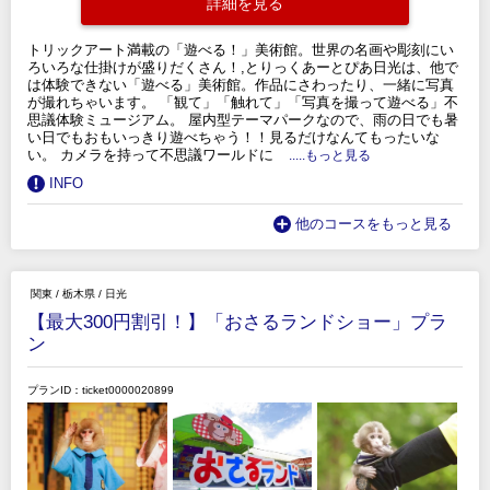
詳細を見る
トリックアート満載の「遊べる！」美術館。世界の名画や彫刻にい
ろいろな仕掛けが盛りだくさん！,とりっくあーとぴあ日光は、他で
は体験できない「遊べる」美術館。作品にさわったり、一緒に写真
が撮れちゃいます。 「観て」「触れて」「写真を撮って遊べる」不
思議体験ミュージアム。 屋内型テーマパークなので、雨の日でも暑
い日でもおもいっきり遊べちゃう！！見るだけなんてもったいな
い。 カメラを持って不思議ワールドに
.....もっと見る
INFO
他のコースをもっと見る
関東
/
栃木県
/
日光
【最大300円割引！】「おさるランドショー」プラ
ン
プランID：ticket0000020899