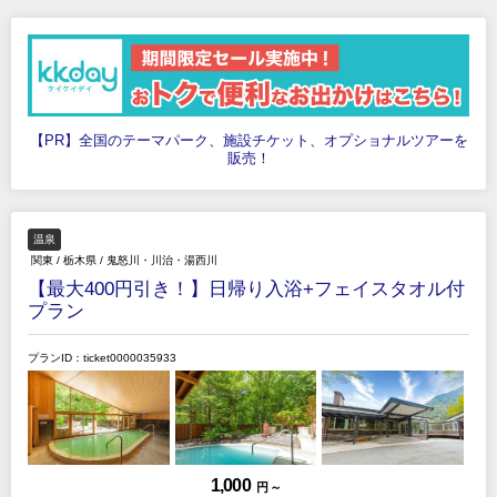
【PR】全国のテーマパーク、施設チケット、オプショナルツアーを
販売！
温泉
関東
/
栃木県
/
鬼怒川・川治・湯西川
【最大400円引き！】日帰り入浴+フェイスタオル付
プラン
プランID：ticket0000035933
1,000
円 ～