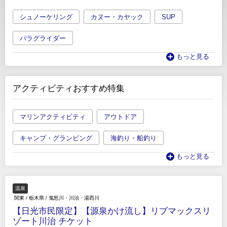
シュノーケリング
カヌー・カヤック
SUP
パラグライダー
もっと見る
アクティビティおすすめ特集
マリンアクティビティ
アウトドア
キャンプ・グランピング
海釣り・船釣り
もっと見る
温泉
関東
/
栃木県
/
鬼怒川・川治・湯西川
【日光市民限定】【源泉かけ流し】リブマックスリ
ゾート川治 チケット