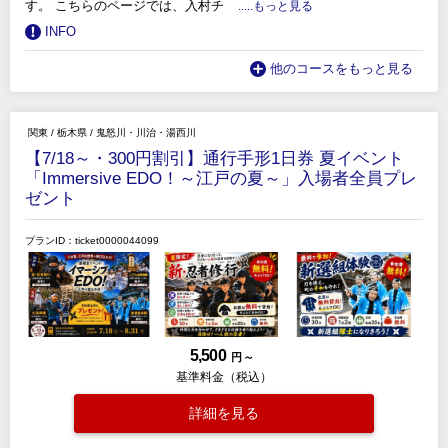
す。 こちらのページでは、入村チ
.....もっと見る
INFO
他のコースをもっと見る
関東
/
栃木県
/
鬼怒川・川治・湯西川
【7/18～・300円割引】通行手形1日券 夏イベント
「Immersive EDO！～江戸の夏～」入場者全員プレ
ゼント
プランID：ticket0000044099
5,500
円 ～
基準料金（税込）
詳細を見る