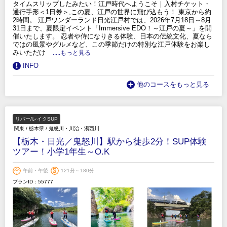
タイムスリップしたみたい！江戸時代へようこそ｜入村チケット・
通行手形＜1日券＞,この夏、江戸の世界に飛び込もう！ 東京から約
2時間。 江戸ワンダーランド日光江戸村では、2026年7月18日～8月
31日まで、夏限定イベント「Immersive EDO！～江戸の夏～」を開
催いたします。 忍者や侍になりきる体験、日本の伝統文化、夏なら
ではの風景やグルメなど、この季節だけの特別な江戸体験をお楽し
みいただけ
.....もっと見る
INFO
他のコースをもっと見る
リバー/レイクSUP
関東
/
栃木県
/
鬼怒川・川治・湯西川
【栃木・日光／鬼怒川】駅から徒歩2分！SUP体験
ツアー！小学1年生～O.K
午前・午後
121分～180分
プランID：55777