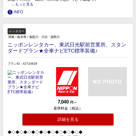
.....もっと見る
INFO
レンタカー
関東
/
栃木県
/
鬼怒川・川治・湯西川
ニッポンレンタカー、東武日光駅前営業所、スタン
ダードプラン★全車ナビETC標準装備♪
プランID：42724828
7,040
円 ～
基準料金（税込）
詳細を見る
◆◇◆◇◆◇◆◇◆◇◆◇◆◇◆◇◆◇◆