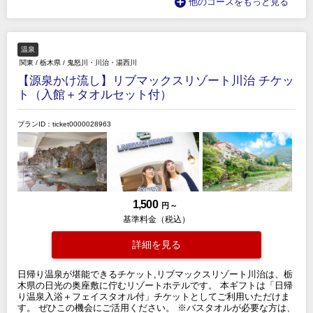
他のコースをもっと見る
温泉
関東
/
栃木県
/
鬼怒川・川治・湯西川
【源泉かけ流し】リブマックスリゾート川治 チケッ
ト（入館＋タオルセット付）
プランID：ticket0000028963
1,500
円 ～
基準料金（税込）
詳細を見る
日帰り温泉が堪能できるチケット,リブマックスリゾート川治は、栃
木県の日光の奥座敷に佇むリゾートホテルです。 本ギフトは「日帰
り温泉入浴＋フェイスタオル付」チケットとしてご利用いただけま
す。 ぜひこの機会にご活用ください。 ※バスタオルが必要な方は、