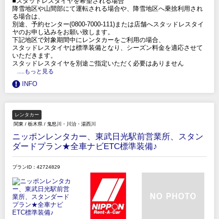
■スタッドレスタイヤを希望される場合
降雪地区や山間部にて運転される場合や、降雪地区へ乗捨利用され
る場合は、
別途、予約センター(0800-7000-111)または店舗へスタッドレスタイ
ヤのお申し込みをお願い致します。
下記地区で対象期間中にレンタカーをご利用の場合、
スタッドレスタイヤは標準装備となり、シーズン料金を適応させて
いただきます。
スタッドレスタイヤを別途ご指定いただく必要はありません
.....もっと見る
INFO
レンタカー
関東
/
栃木県
/
鬼怒川・川治・湯西川
ニッポンレンタカー、東武日光駅前営業所、スタン
ダードプラン★全車ナビETC標準装備♪
プランID：42724829