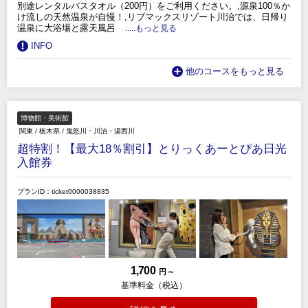
別途レンタルバスタオル（200円）をご利用ください。,源泉100％か
け流しの天然温泉が自慢！,リブマックスリゾート川治では、日帰り
温泉に大浴場と露天風呂
.....もっと見る
INFO
他のコースをもっと見る
博物館・美術館
関東
/
栃木県
/
鬼怒川・川治・湯西川
超特割！【最大18％割引】とりっくあーとぴあ日光
入館券
プランID：ticket0000038835
1,700
円 ～
基準料金（税込）