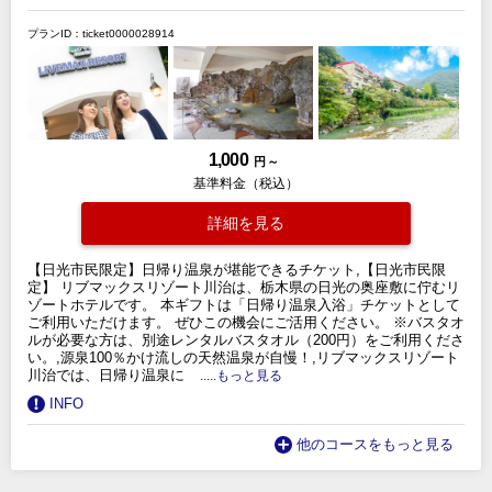
プランID：ticket0000028914
1,000
円 ～
基準料金（税込）
詳細を見る
【日光市民限定】日帰り温泉が堪能できるチケット,【日光市民限
定】 リブマックスリゾート川治は、栃木県の日光の奥座敷に佇むリ
ゾートホテルです。 本ギフトは「日帰り温泉入浴」チケットとして
ご利用いただけます。 ぜひこの機会にご活用ください。 ※バスタオ
ルが必要な方は、別途レンタルバスタオル（200円）をご利用くださ
い。,源泉100％かけ流しの天然温泉が自慢！,リブマックスリゾート
川治では、日帰り温泉に
.....もっと見る
INFO
他のコースをもっと見る