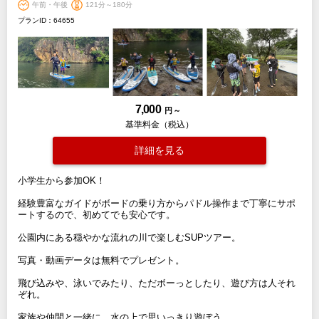
午前・午後
121分～180分
プランID：64655
7,000
円 ～
基準料金（税込）
詳細を見る
小学生から参加OK！
経験豊富なガイドがボードの乗り方からパドル操作まで丁寧にサポ
ートするので、初めてでも安心です。
公園内にある穏やかな流れの川で楽しむSUPツアー。
写真・動画データは無料でプレゼント。
飛び込みや、泳いでみたり、ただボーっとしたり、遊び方は人それ
ぞれ。
家族や仲間と一緒に、水の上で思いっきり遊ぼう。