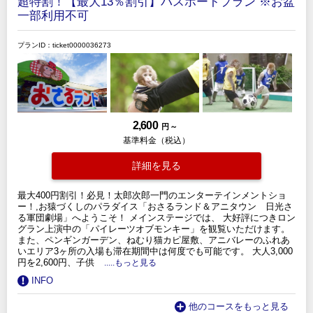
超特割！【最大13％割引】パスポートプラン ※お盆
一部利用不可
プランID：ticket0000036273
2,600
円 ～
基準料金（税込）
詳細を見る
最大400円割引！必見！太郎次郎一門のエンターテインメントショ
ー！,お猿づくしのパラダイス「おさるランド＆アニタウン 日光さ
る軍団劇場」へようこそ！ メインステージでは、 大好評につきロン
グラン上演中の「パイレーツオブモンキー」を観覧いただけます。
また、ペンギンガーデン、ねむり猫カピ屋敷、アニバレーのふれあ
いエリア3ヶ所の入場も滞在期間中は何度でも可能です。 大人3,000
円を2,600円、子供
.....もっと見る
INFO
他のコースをもっと見る