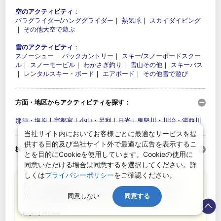
空のアクティビティ
：
パラグライダー/ハンググライダー
｜
熱気球
｜
スカイダイビング
｜
その他大空で遊ぶ
雪のアクティビティ
：
スノーシュー
｜
バックカントリー
｜
スキー/スノーボードスクー
ル
｜
スノーモービル
｜
わかさぎ釣り
｜
雪山その他
｜
スキーバス
｜
レンタルスキー・ボード
｜
エアボード
｜
その他雪で遊び
方面・地区からアクティビティを探す：
那須・塩原
｜
宇都宮
｜
小山・足利
｜
日光
｜
鬼怒川・川治・湯西川
当社サイト内においてお客様ごとに最適なサービスを提
供する目的及び当社サイト外で最適な広告を表示するこ
栃木県の人気記事：
とを目的にCookieを使用しています。Cookieの使用に
同意いただける場合は同意するを選択してください。詳
しくは
プライバシーポリシー
をご確認ください。
おしゃれな日光・那須ランチならここ！日
光・那須周辺のおすすめレストラン10選
同意しない
同意する
Keyko
| 161view