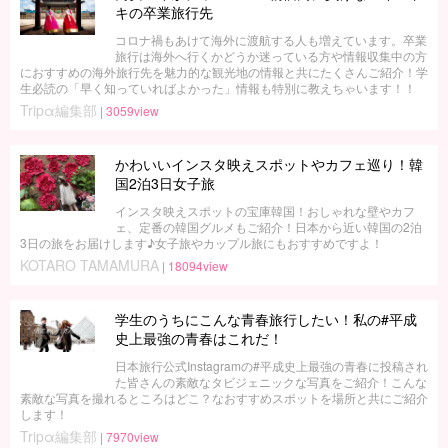
キの卒業旅行先
コロナ禍もあけて海外に渡航する人も増えています。卒業
旅行は海外へ行くかどうか迷っている方や情報収集中の方
におすすめの海外旅行先を魅力的な観光地の情報と共にたくさんご紹介！学
生必読の「早く知っていればよかった」情報も特別に教えちゃいます！！
Tripα編集部
|
3059view
かわいいインスタ映えスポットやカフェ巡り！韓
国2泊3日女子旅
インスタ映えスポットの宝庫韓国！おしゃれな壁やカフ
ェ、定番の韓国グルメもご紹介！日本から近い韓国の2泊
3日の旅をお届けします♪女子旅やカップル旅にもおすすめですよ！
KOTARO TAMAMURA
|
18094view
学生のうちにこんな青春旅行したい！私の#平成
史上最強の青春はこれだ！
日本旅行公式Instagramの#平成史上最強の青春に投稿され
た皆さんの素敵なタビジェニックな写真をご紹介！こんな
素敵な写真を撮れるところはどこ？なおすすめスポットを場所と共にご紹介
します！
Tripα編集部
|
7970view