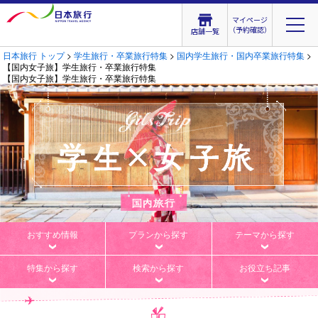
マイページ
（予約確認）
店舗一覧
日本旅行 トップ
>
学生旅行・卒業旅行特集
>
国内学生旅行・国内卒業旅行特集
>
【国内女子旅】学生旅行・卒業旅行特集
【国内女子旅】学生旅行・卒業旅行特集
おすすめ情報
プランから探す
テーマから探す
特集から探す
検索から探す
お役立ち記事