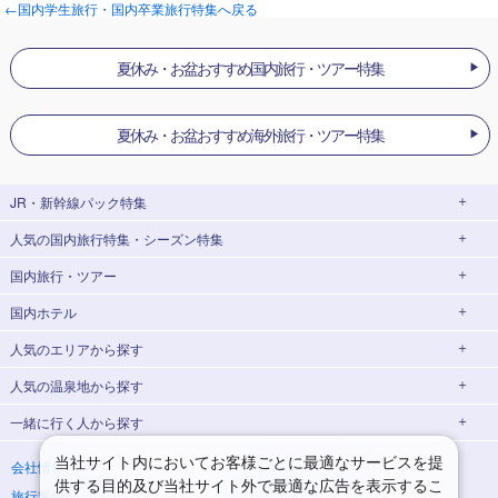
←国内学生旅行・国内卒業旅行特集へ戻る
夏休み・お盆おすすめ国内旅行・ツアー特集
夏休み・お盆おすすめ海外旅行・ツアー特集
JR・新幹線パック
特集
人気の国内旅行特集・シーズン特集
JR・新幹線＋ホテルパック
日帰り JR・新幹線 パック
国内旅行・ツアー
出張パック
EX旅パック
東京ディズニーリゾート®への旅
ユニバーサル・スタジオ・ジャパン(USJ)
(EXダイナミックパック)
への旅
国内ホテル
北海道旅行・ツアー
東京⇔大阪(新大阪) 新幹線パック
東京⇔名古屋 新幹線パック
ハウステンボスへの旅
温泉旅行
人気のエリア
から探す
東北旅行・ツアー
大阪(新大阪)⇔東京 新幹線パック
日帰り旅行
飛行機+ホテルパック
人気の温泉地
から探す
青森旅行・ツアー
岩手旅行・ツアー
北海道ホテル・旅館
桜・お花見特集
ゴールデンウィーク(GW)の旅行
一緒に行く人
から探す
宮城旅行・ツアー
秋田旅行・ツアー
函館旅行
札幌旅行
北海道
夏休み・お盆休み旅行
シルバーウィーク旅行
山形旅行・ツアー
福島旅行・ツアー
青森ホテル・旅館
岩手ホテル・旅館
湯の川温泉(北海道)
定山渓温泉(北海道)
一人旅 国内版
家族・子連れ旅行 国内版
当社サイト内においてお客様ごとに最適なサービスを提
会社情報
プライバシーポリシー
冬休み旅行
紅葉旅行
供する目的及び当社サイト外で最適な広告を表示するこ
旅行業登録票・約款
規約集
宮城ホテル・旅館
秋田ホテル・旅館
仙台旅行
十勝川温泉(北海道)
阿寒湖温泉(北海道)
カップル・夫婦旅行 国内版
女子旅 国内版
関東旅行・ツアー