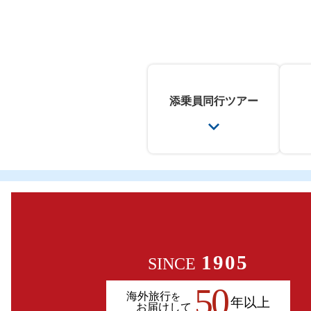
添乗員
同行ツアー
1905
SINCE
50
海外旅行
を
年以上
お届けして