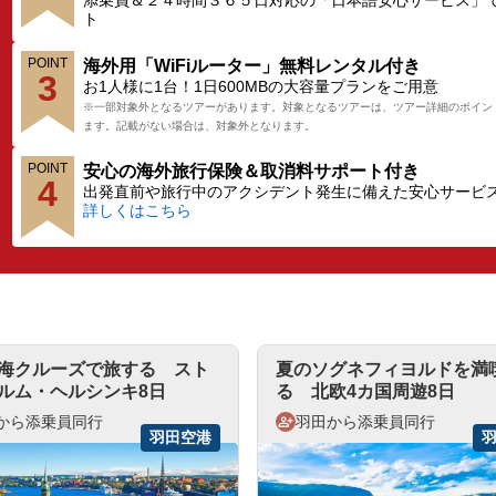
添乗員＆２４時間３６５日対応の「日本語安心サービス」
ト
POINT
海外用「WiFiルーター」無料レンタル付き
3
お1人様に1台！1日600MBの大容量プランをご用意
※一部対象外となるツアーがあります。対象となるツアーは、ツアー詳細のポイン
ます。記載がない場合は、対象外となります。
POINT
安心の海外旅行保険＆取消料サポート付き
4
出発直前や旅行中のアクシデント発生に備えた安心サービ
詳しくはこちら
海クルーズで旅する スト
夏のソグネフィヨルドを満
ルム・ヘルシンキ8日
る 北欧4カ国周遊8日
から添乗員同行
羽田から添乗員同行
羽田空港