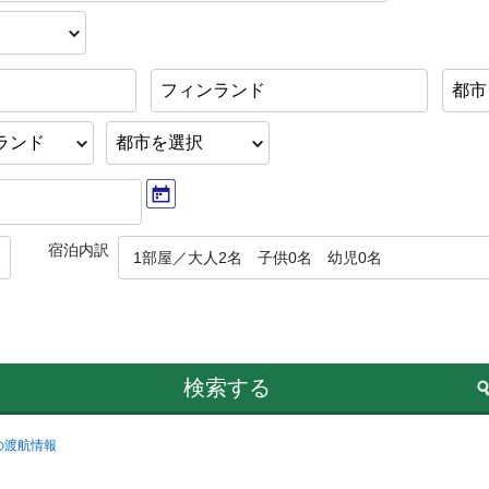
フィンランド
都市
宿泊内訳
1部屋／大人2名 子供0名 幼児0名
検索する
の渡航情報