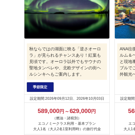
秋ならではの湖面に映る「逆さオーロ
ANA
ラ」が見られるチャンスあり！紅葉も
ルム＆
見頃です。オーロラ以外でもサウナの
と現地
聖地タンペレや、北欧デザインの街ヘ
ブルで
ルシンキへもご案内します。
外観光
季節限定
設定期間:2026年09月12日、2026年10月03日
設定期間:
589,000
629,000
56
円～
円
（燃油・諸税別）
エコノミークラス利用・基本プラン
エ
大人1名（大人2名1室利用時）の旅行代金
大人1