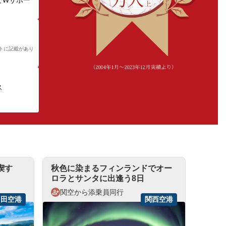
でWサポー
トに記載があり
ス
喫す
秋色に染まるフィンランドでオー
ロラとサンタに出逢う8日
関空から添乗員同行
羽田空港
関西空港