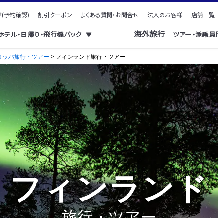
(予約確認)
割引クーポン
よくある質問・お問合せ
法人のお客様
店舗一覧
海外旅行
・ホテル・日帰り・飛行機パック
ツアー・添乗員
▼
ロッパ旅行・ツアー
> フィンランド旅行・ツアー
フィンランド
旅行・ツアー