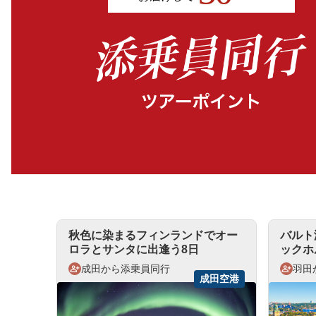
秋色に染まるフィンランドでオー
バルト
ロラとサンタに出逢う8日
ックホ
成田から添乗員同行
羽田
成田空港