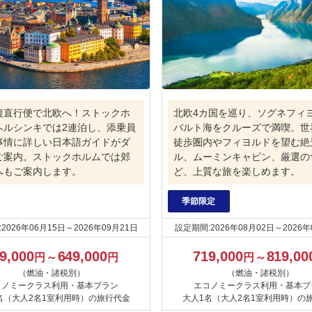
往復直行便で北欧へ！ストックホ
北欧4カ国を巡り、ソグネフィ
ヘルシンキでは2連泊し、添乗員
バルト海をクルーズで満喫。世
事情に詳しい日本語ガイドがダ
徒歩圏内やフィヨルドを望む絶
ご案内。ストックホルムでは郊
ル、ムーミンキャビン、厳選の
へもご案内します。
ど、上質な旅を楽しめます。
季節限定
2026年06月15日～2026年09月21日
設定期間:2026年08月02日～2026年
9,000
649,000
719,000
819,00
円～
円
円～
（燃油・諸税別）
（燃油・諸税別）
コノミークラス利用・基本プラン
エコノミークラス利用・基本プ
名（大人2名1室利用時）の旅行代金
大人1名（大人2名1室利用時）の