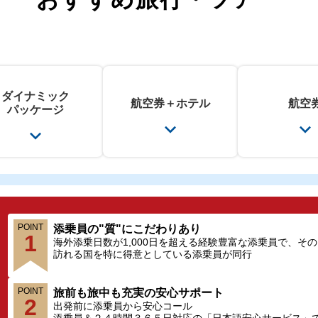
ダイナミック
航空券＋
ホテル
航空
パッケージ
POINT
添乗員の"質"にこだわりあり
1
海外添乗日数が1,000日を超える経験豊富な添乗員で、そ
訪れる国を特に得意としている添乗員が同行
POINT
旅前も旅中も充実の安心サポート
2
出発前に添乗員から安心コール