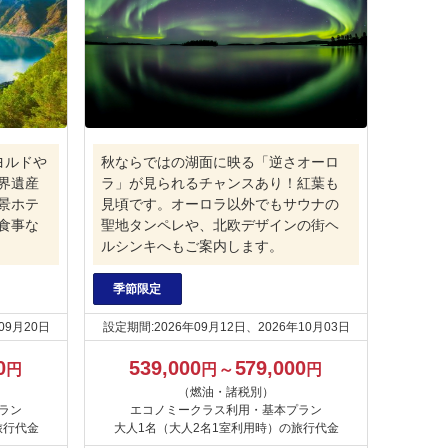
ヨルドや
秋ならではの湖面に映る「逆さオーロ
界遺産
ラ」が見られるチャンスあり！紅葉も
景ホテ
見頃です。オーロラ以外でもサウナの
食事な
聖地タンペレや、北欧デザインの街ヘ
ルシンキへもご案内します。
季節限定
09月20日
設定期間:2026年09月12日、2026年10月03日
0
539,000
579,000
円
円～
円
（燃油・諸税別）
ラン
エコノミークラス利用・基本プラン
旅行代金
大人1名（大人2名1室利用時）の旅行代金