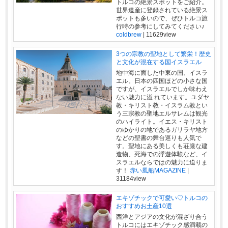
トルコの絶景スポットをご紹介。
世界遺産に登録されている絶景ス
ポットも多いので、ぜひトルコ旅
行時の参考にしてみてください♪
coldbrew
|
11629view
3つの宗教の聖地として繁栄！歴史
と文化が混在する国イスラエル
地中海に面した中東の国、イスラ
エル。日本の四国ほどの小さな国
ですが、イスラエルでしか味わえ
ない魅力に溢 れています。ユダヤ
教・キリスト教・イスラム教とい
う三宗教の聖地エルサレムは観光
のハイライト。イエス・キリスト
のゆかりの地であるガリラヤ地方
などの聖書の舞台巡りも人気で
す。聖地にある美しくも荘厳な建
造物、死海での浮遊体験など、イ
スラエルならではの魅力に迫りま
す！
赤い風船MAGAZINE
|
31184view
エキゾチックで可愛い♡トルコの
おすすめお土産10選
西洋とアジアの文化が混ざり合う
トルコにはエキゾチック感満載の