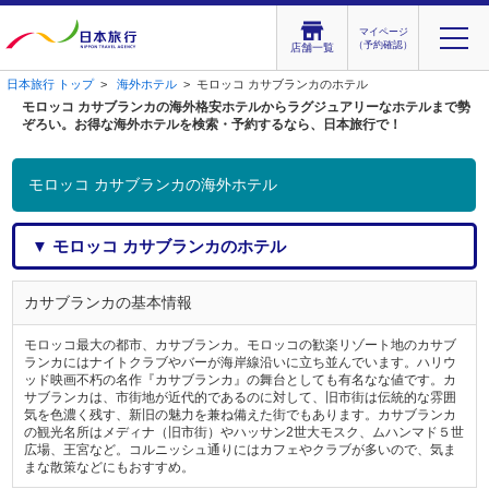
マイページ
（予約確認）
店舗一覧
日本旅行 トップ
>
海外ホテル
> モロッコ カサブランカのホテル
モロッコ カサブランカの海外格安ホテルからラグジュアリーなホテルまで勢
ぞろい。お得な海外ホテルを検索・予約するなら、日本旅行で！
モロッコ カサブランカの海外ホテル
▼ モロッコ カサブランカのホテル
カサブランカの基本情報
モロッコ最大の都市、カサブランカ。モロッコの歓楽リゾート地のカサブ
ランカにはナイトクラブやバーが海岸線沿いに立ち並んでいます。ハリウ
ッド映画不朽の名作『カサブランカ』の舞台としても有名なな値です。カ
サブランカは、市街地が近代的であるのに対して、旧市街は伝統的な雰囲
気を色濃く残す、新旧の魅力を兼ね備えた街でもあります。カサブランカ
の観光名所はメディナ（旧市街）やハッサン2世大モスク、ムハンマド５世
広場、王宮など。コルニッシュ通りにはカフェやクラブが多いので、気ま
まな散策などにもおすすめ。