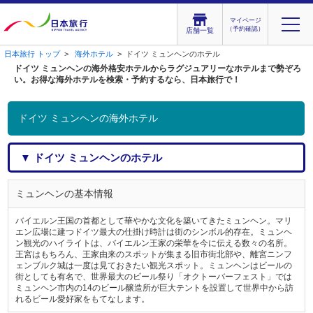
マイページ
（予約確認）
店舗一覧
日本旅行 トップ
>
海外ホテル
> ドイツ ミュンヘンのホテル
ドイツ ミュンヘンの海外格安ホテルからラグジュアリーなホテルまで勢ぞろ
い。お得な海外ホテルを検索・予約するなら、日本旅行で！
ドイツ ミュンヘンの海外ホテル
▼ ドイツ ミュンヘンのホテル
ミュンヘンの基本情報
バイエルン王国の首都として華やかな文化を築いてきたミュンヘン。マリ
エン広場に建つドイツ最大の仕掛け時計は街のシンボル的存在。ミュンヘ
ン観光のハイライトは、バイエルン王家の栄華を今に伝える数々の名所。
王宮はもちろん、王家由来のスポットが集まる旧市街北部や、離宮ニンフ
ェンブルク城は一度は見ておきたい観光スポット。ミュンヘンはビールの
街としても有名で、世界最大のビール祭り「オクトーバーフェスト」では
ミュンヘン市内の14のビール醸造所が巨大テントを設置して世界中から訪
れるビール愛好家をもてなします。