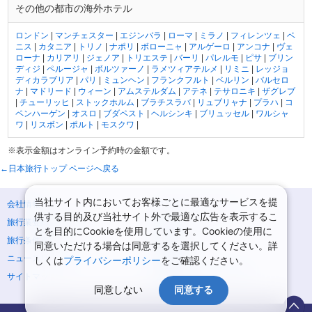
その他の都市の海外ホテル
ロンドン
|
マンチェスター
|
エジンバラ
|
ローマ
|
ミラノ
|
フィレンツェ
|
ベ
ニス
|
カタニア
|
トリノ
|
ナポリ
|
ボローニャ
|
アルゲーロ
|
アンコナ
|
ヴェ
ローナ
|
カリアリ
|
ジェノア
|
トリエステ
|
バーリ
|
パレルモ
|
ピサ
|
ブリン
ディジ
|
ペルージャ
|
ボルツァーノ
|
ラメツィアテルメ
|
リミニ
|
レッジョ
ディカラブリア
|
パリ
|
ミュンヘン
|
フランクフルト
|
ベルリン
|
バルセロ
ナ
|
マドリード
|
ウィーン
|
アムステルダム
|
アテネ
|
テサロニキ
|
ザグレブ
|
チューリッヒ
|
ストックホルム
|
ブラチスラバ
|
リュブリャナ
|
プラハ
|
コ
ペンハーゲン
|
オスロ
|
ブダペスト
|
ヘルシンキ
|
ブリュッセル
|
ワルシャ
ワ
|
リスボン
|
ポルト
|
モスクワ
|
※表示金額はオンライン予約時の金額です。
←日本旅行トップ ページへ戻る
当社サイト内においてお客様ごとに最適なサービスを提
会社情報
プライバシーポリシー
供する目的及び当社サイト外で最適な広告を表示するこ
旅行業登録票・約款
規約集
とを目的にCookieを使用しています。Cookieの使用に
旅行条件書
商標について
同意いただける場合は同意するを選択してください。詳
ニュースリリース
採用情報
しくは
プライバシーポリシー
をご確認ください。
サイトマップ
システムメンテナンスの
お知らせ
同意しない
同意する