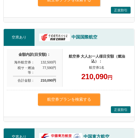
正規割引
中国国際航空
空席あり
金額内訳(目安額)：
航空券 大人お一人様目安額（燃油
込）：
海外航空券：
132,500円
航空券1名
税サ・燃油
77,590円
等：
210,090
円
合計金額：
210,090円
航空券プランを検索する
正規割引
中国東方航空
空席あり