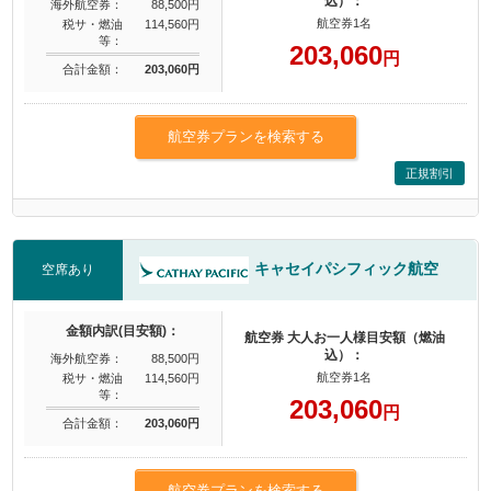
込）：
海外航空券：
88,500円
航空券1名
税サ・燃油
114,560円
等：
203,060
円
合計金額：
203,060円
航空券プランを検索する
正規割引
キャセイパシフィック航空
空席あり
金額内訳(目安額)：
航空券 大人お一人様目安額（燃油
込）：
海外航空券：
88,500円
航空券1名
税サ・燃油
114,560円
等：
203,060
円
合計金額：
203,060円
航空券プランを検索する