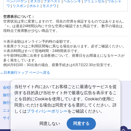
ペンハーゲン
|
オスロ
|
ブダペスト
|
ヘルシンキ
|
ブリュッセル
|
ワルシャ
ワ
|
リスボン
|
ポルト
|
モスクワ
|
空席表示について：
空席状況は常に変更しますので、現在の空席を保証するものではありません。
「○」は過去24時間以内に十分な空席が確認できた商品です。 数字の場合は、
現時点で座席数が少ない商品です。
※表示金額はオンライン予約時の金額です。
※座席クラスはご利用区間毎に異なる場合があります。必ずご確認ください。
※表示時間はすべて現地時間・24時間表示です。
※午前0時以降に出発する深夜便について、搭乗日をお間違えになるケースが
多く発生しています。
例)4月8日00：30出発の場合、搭乗手続きは4月7日22:30が目安です。
←日本旅行トップ ページへ戻る
当社サイト内においてお客様ごとに最適なサービスを提
会社情報
プライバシーポリシー
供する目的及び当社サイト外で最適な広告を表示するこ
旅行業登録票・約款
規約集
とを目的にCookieを使用しています。Cookieの使用に
旅行条件書
商標について
同意いただける場合は同意するを選択してください。詳
ニュースリリース
採用情報
しくは
プライバシーポリシー
をご確認ください。
サイトマップ
システムメンテナンスの
お知らせ
同意しない
同意する