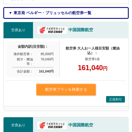
▼ 東京発 ベルギー・ブリュッセルの航空券一覧
中国国際航空
空席あり
金額内訳(目安額)：
航空券 大人お一人様目安額（燃油
込）：
海外航空券：
85,000円
航空券1名
税サ・燃油
76,040円
等：
161,040
円
合計金額：
161,040円
航空券プランを検索する
正規割引
中国国際航空
空席あり