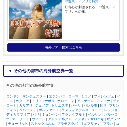
中近東・アフリカ特集
好奇心が刺激される！中近東・ア
フリカへの旅。
海外ツアー検索はこちら
▼ その他の都市の海外航空券一覧
その他の都市の海外航空券
ロンドン
|
マンチェスター
|
エジンバラ
|
ローマ
|
ミラノ
|
フィレンツェ
|
ベ
ニス
|
カタニア
|
トリノ
|
ナポリ
|
ボローニャ
|
アルゲーロ
|
アンコナ
|
ヴェ
ローナ
|
カリアリ
|
ジェノア
|
トリエステ
|
バーリ
|
パレルモ
|
ピサ
|
ブリン
ディジ
|
ペルージャ
|
ボルツァーノ
|
ラメツィアテルメ
|
リミニ
|
レッジョ
ディカラブリア
|
パリ
|
ミュンヘン
|
フランクフルト
|
ベルリン
|
バルセロ
ナ
|
マドリード
|
ウィーン
|
アムステルダム
|
アテネ
|
テサロニキ
|
ザグレブ
|
チューリッヒ
|
ストックホルム
|
ブラチスラバ
|
リュブリャナ
|
プラハ
|
コ