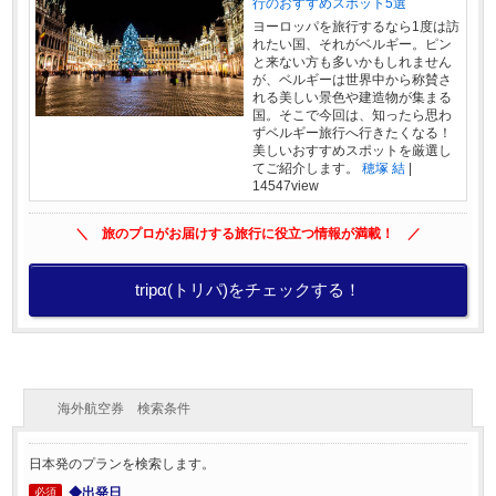
行のおすすめスポット5選
ヨーロッパを旅行するなら1度は訪
れたい国、それがベルギー。ピン
と来ない方も多いかもしれません
が、ベルギーは世界中から称賛さ
れる美しい景色や建造物が集まる
国。そこで今回は、知ったら思わ
ずベルギー旅行へ行きたくなる！
美しいおすすめスポットを厳選し
てご紹介します。
穂塚 結
|
14547view
＼ 旅のプロがお届けする旅行に役立つ情報が満載！ ／
tripα(トリパ)をチェックする！
海外航空券 検索条件
日本発のプランを検索します。
◆出発日
必須