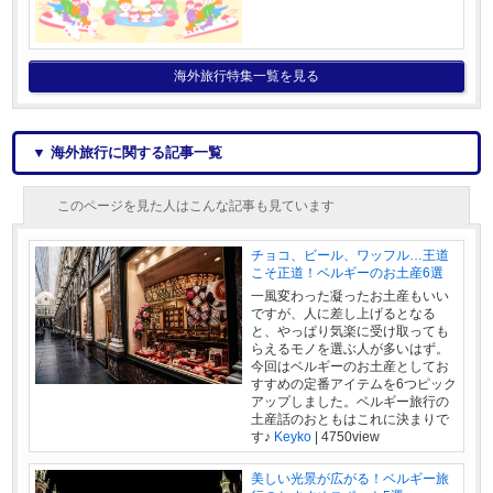
海外旅行特集一覧を見る
▼ 海外旅行に関する記事一覧
このページを見た人はこんな記事も見ています
チョコ、ビール、ワッフル…王道
こそ正道！ベルギーのお土産6選
一風変わった凝ったお土産もいい
ですが、人に差し上げるとなる
と、やっぱり気楽に受け取っても
らえるモノを選ぶ人が多いはず。
今回はベルギーのお土産としてお
すすめの定番アイテムを6つピック
アップしました。ベルギー旅行の
土産話のおともはこれに決まりで
す♪
Keyko
|
4750view
美しい光景が広がる！ベルギー旅