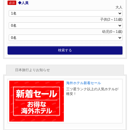
◆人員
必須
大人
子供(2～11歳)
幼児(0～1歳)
検索する
日本旅行よりお知らせ
海外ホテル新着セール
三ツ星ランク以上の人気ホテルが
格安！