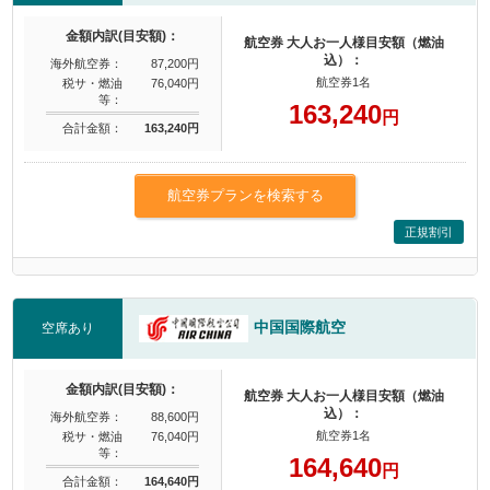
金額内訳(目安額)：
航空券 大人お一人様目安額（燃油
込）：
海外航空券：
87,200円
航空券1名
税サ・燃油
76,040円
等：
163,240
円
合計金額：
163,240円
航空券プランを検索する
正規割引
中国国際航空
空席あり
金額内訳(目安額)：
航空券 大人お一人様目安額（燃油
込）：
海外航空券：
88,600円
航空券1名
税サ・燃油
76,040円
等：
164,640
円
合計金額：
164,640円