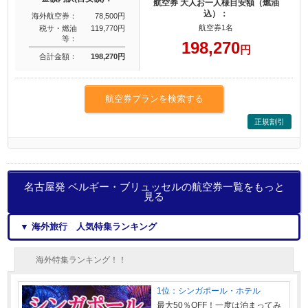
航空券 大人お一人様目安額（燃油
込）：
海外航空券：
78,500円
航空券1名
税サ・燃油
119,770円
等：
198,270
円
合計金額：
198,270円
航空券プランを検索する
正規割引
名古屋発 ベルギー・ブリュッセルの航空券一覧をもっと
見る
▼ 海外旅行 人気特集ランキング
海外特集ランキング！！
1位：シンガポール・ホテル
最大50％OFF！一度は泊まってみ