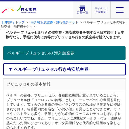
マイページ
（予約確認）
店舗一覧
日本旅行 トップ
>
海外格安航空券・飛行機チケット
> ベルギー ブリュッセルの格安
航空券・飛行機チケット
ベルギー ブリュッセル行きの航空券・格安航空券を探すなら日本旅行！日本
旅行なら、手軽に便利にお得にブリュッセル行きの航空券が購入できます。
ベルギー ブリュッセルの 海外航空券
▼ ベルギー ブリュッセル行き格安航空券
ブリュッセルの基本情報
ベルギーの首都、ブリュッセル。各種国際機関が置かれていることから、
ブリュッセルは「ヨーロッパの首都」としてヨーロッパの中心機能も果た
しています。市庁舎のある街の中心グランプラスの広場が世界遺産に登録
されており、徒歩圏内に有名な「小便小僧」も見ることができます。カフ
ェやレストランも多く、散策しながら名物のワッフルやチョコをほおばる
のも楽しいですね。また、ブリュッセルは19世紀アールヌーヴォー運動が
盛んだった街のひとつであり、オルタ美術館など代表的な建築物を楽しむ
のもおすすめです。