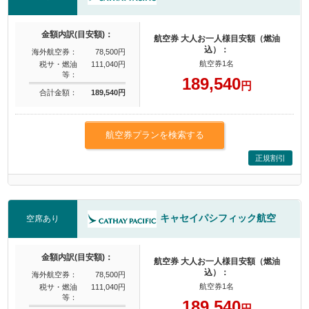
金額内訳(目安額)：
航空券 大人お一人様目安額（燃油
込）：
海外航空券：
78,500円
航空券1名
税サ・燃油
111,040円
等：
189,540
円
合計金額：
189,540円
航空券プランを検索する
正規割引
キャセイパシフィック航空
空席あり
金額内訳(目安額)：
航空券 大人お一人様目安額（燃油
込）：
海外航空券：
78,500円
航空券1名
税サ・燃油
111,040円
等：
189,540
円