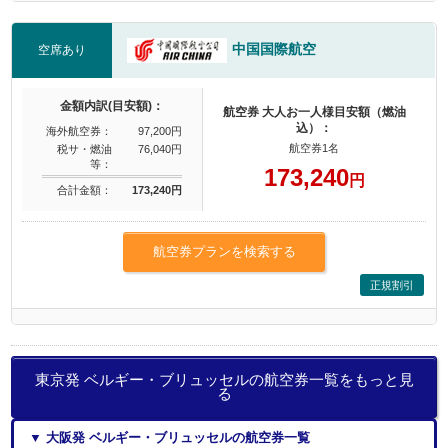
中国国際航空
空席あり
金額内訳(目安額)：
航空券 大人お一人様目安額（燃油
込）：
海外航空券：
97,200円
航空券1名
税サ・燃油
76,040円
等：
173,240
円
合計金額：
173,240円
航空券プランを検索する
正規割引
東京発 ベルギー・ブリュッセルの航空券一覧をもっと見
る
▼ 大阪発 ベルギー・ブリュッセルの航空券一覧