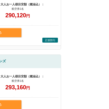
 大人お一人様目安額（燃油込）：
航空券1名
290,120
円
る
正規割引
ンズ
 大人お一人様目安額（燃油込）：
航空券1名
293,160
円
る