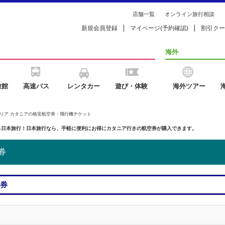
店舗一覧
オンライン旅行相談
新規会員登録
マイページ(予約確認)
割引クー
海外
旅館
高速バス
レンタカー
遊び・体験
海外ツアー
タリア カタニアの格安航空券・飛行機チケット
ら日本旅行！日本旅行なら、手軽に便利にお得にカタニア行きの航空券が購入できます。
券
空券