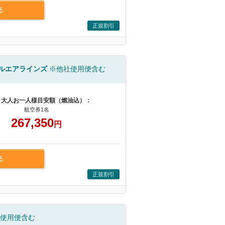
る
正規割引
ルエアラインズ
※他社使用便含む
 大人お一人様目安額（燃油込）：
航空券1名
267,350
円
る
正規割引
使用便含む