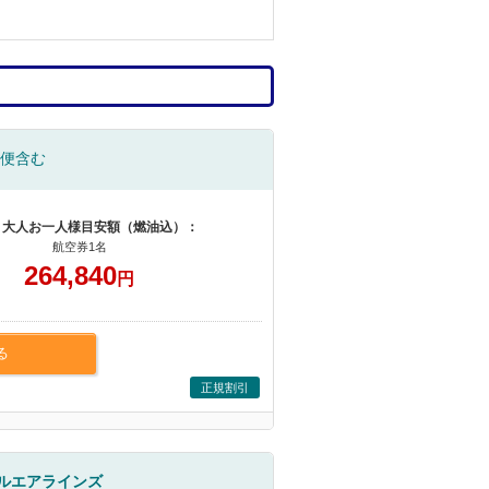
便含む
 大人お一人様目安額（燃油込）：
航空券1名
264,840
円
る
正規割引
ルエアラインズ