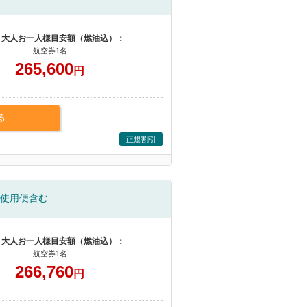
 大人お一人様目安額（燃油込）：
航空券1名
265,600
円
る
正規割引
使用便含む
 大人お一人様目安額（燃油込）：
航空券1名
266,760
円