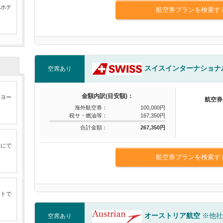
気ホテ
航空券プランを検索す
スイスインターナショナ
空席あり
金額内訳(目安額)：
たヨー
航空券
海外航空券：
100,000円
税サ・燃油等：
167,350円
合計金額：
267,350円
旅にで
航空券プランを検索す
ートで
オーストリア航空
※他社
空席あり