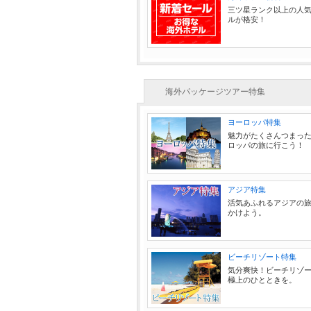
三ツ星ランク以上の人
ルが格安！
海外パッケージツアー特集
ヨーロッパ特集
魅力がたくさんつまっ
ロッパの旅に行こう！
アジア特集
活気あふれるアジアの
かけよう。
ビーチリゾート特集
気分爽快！ビーチリゾ
極上のひとときを。