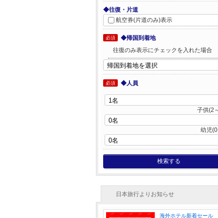
◆往復・片道
航空券(片道のみ)表示
◆帰国到着地
必須
往復のみ表示にチェックを入れた場合
◆人員
必須
子供(2～
幼児(0
検索する
日本旅行よりお知らせ
海外ホテル新着セール