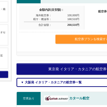
米・南
金額内訳(目安額)：
航空券
海外航空券：
100,000円
税サ・燃油等：
168,510円
合計金額：
268,510円
るオセ
航空券プランを検索す
中近
東京発 イタリア・カタニアの航空
▼ 大阪発 イタリア・カタニアの航空券一覧
カタール航空
空席あり