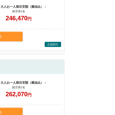
 大人お一人様目安額（燃油込）：
航空券1名
246,470
円
る
正規割引
 大人お一人様目安額（燃油込）：
航空券1名
262,070
円
る