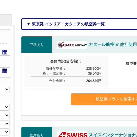
▼ 東京発 イタリア・カタニアの航空券一覧
カタール航空
※他社使用
空席あり
金額内訳(目安額)：
航空券
海外航空券：
225,800円
税サ・燃油等：
39,040円
合計金額：
264,840円
航空券プランを検索す
スイスインターナショナ
空席あり