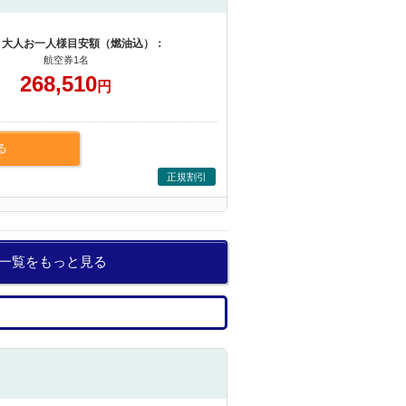
 大人お一人様目安額（燃油込）：
航空券1名
268,510
円
る
正規割引
券一覧をもっと見る