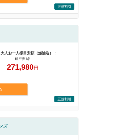
正規割引
 大人お一人様目安額（燃油込）：
航空券1名
271,980
円
る
正規割引
ンズ