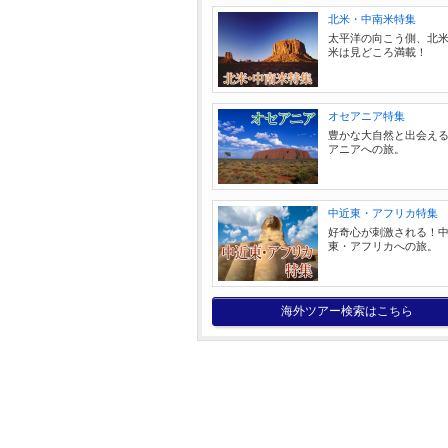
北米・中南米特集
太平洋の向こう側、北
米は見どころ満載！
オセアニア特集
豊かな大自然と出会え
アニアへの旅。
中近東・アフリカ特集
好奇心が刺激される！
東・アフリカへの旅。
海外ツアー検索はこちら