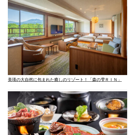
美瑛の大自然に包まれた癒しのリゾート！「森の雫ＲＩＮ」