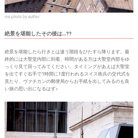
via
photo by author
絶景を堪能したその後は…??
絶景を堪能したら行きとは違う階段をひたすら降ります。最
終的には大聖堂内部に到着。時間がある方は大聖堂内部をゆ
っくり見て回ってみてください。タイミングがあえば大聖堂
を出てすぐ右手で1時間に1度行われるスイス衛兵の交代式を
見たり、ヴァチカンの郵便局からお手紙を出してみるのも良
い旅の思い出になるはず♪