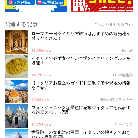
関連する記事
こんな記事も人気です♪
ローマの一日◎イタリア旅行はおすすめの観光地が
盛りだくさん！
11,752
kuha8
view
イタリアで必ず食べたい本場のイタリアングルメを
堪能！
14,792
Tripα編集部
view
【イタリアお役立ちガイド】渡航準備や現地の情報
をご紹介！
9,024
海外旅行プランナー
view
フォトジェニックな景色に感動♡イタリアを代表す
る絶景スポット7選
14,759
チャイラテ
view
世界随一の文化財の宝庫！イタリアの押さえておき
たい世界遺産7選