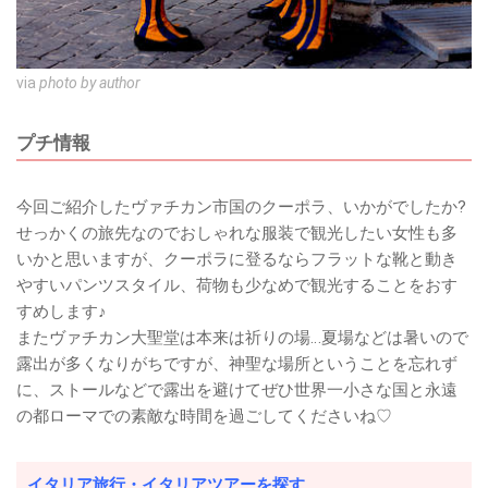
via
photo by author
プチ情報
今回ご紹介したヴァチカン市国のクーポラ、いかがでしたか?
せっかくの旅先なのでおしゃれな服装で観光したい女性も多
いかと思いますが、クーポラに登るならフラットな靴と動き
やすいパンツスタイル、荷物も少なめで観光することをおす
すめします♪
またヴァチカン大聖堂は本来は祈りの場…夏場などは暑いので
露出が多くなりがちですが、神聖な場所ということを忘れず
に、ストールなどで露出を避けてぜひ世界一小さな国と永遠
の都ローマでの素敵な時間を過ごしてくださいね♡
イタリア旅行・イタリアツアーを探す