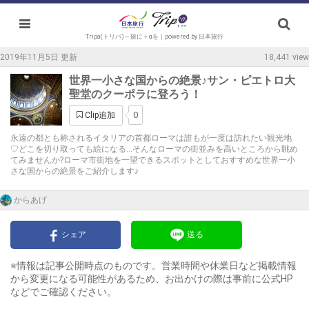
Tripa(トリパ)～旅に＋αを｜powered by 日本旅行
2019年11月5日 更新
18,441 view
世界一小さな国からの絶景♪サン・ピエトロ大
聖堂のクーポラに登ろう！
0
Clip追加
永遠の都とも称されるイタリアの首都ローマは誰もが一度は訪れたい観光地
♡どこを切り取っても絵になる…そんなローマの街並みを高いところから眺め
てみませんか?ローマ市街地を一望できるスポットとしておすすめな世界一小
さな国からの絶景をご紹介します♪
からあげ
シェア
送る
※情報は記事公開時点のものです。営業時間や休業日など掲載情報
から変更になる可能性があるため、お出かけの際は事前に公式HP
などでご確認ください。