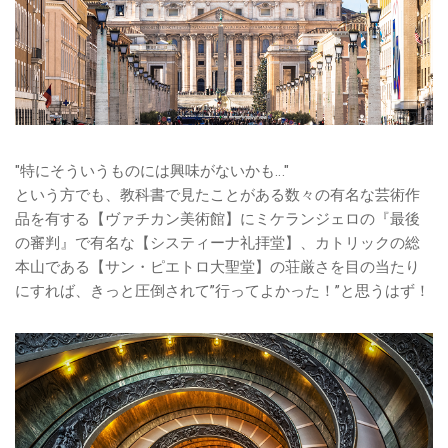
"特にそういうものには興味がないかも…"
という方でも、教科書で見たことがある数々の有名な芸術作
品を有する【ヴァチカン美術館】にミケランジェロの『最後
の審判』で有名な【システィーナ礼拝堂】、カトリックの総
本山である【サン・ピエトロ大聖堂】の荘厳さを目の当たり
にすれば、きっと圧倒されて”行ってよかった！”と思うはず！