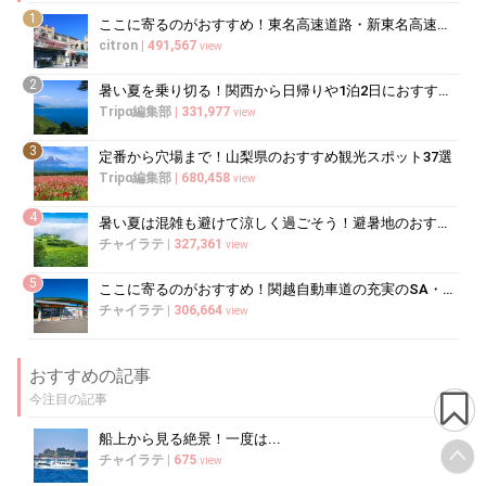
1
ここに寄るのがおすすめ！東名高速道路・新東名高速道路の充実のSA・PA10選
citron
|
491,567
view
2
暑い夏を乗り切る！関西から日帰りや1泊2日におすすめの避暑地10選
Tripα編集部
|
331,977
view
3
定番から穴場まで！山梨県のおすすめ観光スポット37選
Tripα編集部
|
680,458
view
4
暑い夏は混雑も避けて涼しく過ごそう！避暑地のおすすめ穴場スポット10選
チャイラテ
|
327,361
view
5
ここに寄るのがおすすめ！関越自動車道の充実のSA・PA5選
チャイラテ
|
306,664
view
おすすめの記事
今注目の記事
船上から見る絶景！一度は...
チャイラテ
|
675
view