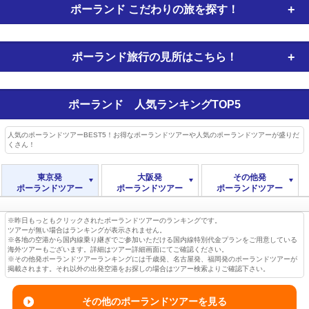
ポーランド
こだわりの旅を探す！
ポーランド旅行の
見所はこちら！
ポーランド
人気ランキングTOP5
人気のポーランドツアーBEST5！お得なポーランドツアーや人気のポーランドツアーが盛りだ
くさん！
東京発
大阪発
その他発
ポーランドツアー
ポーランドツアー
ポーランドツアー
※昨日もっともクリックされたポーランドツアーのランキングです。
ツアーが無い場合はランキングが表示されません。
※各地の空港から国内線乗り継ぎでご参加いただける国内線特別代金プランをご用意している
海外ツアーもございます。詳細はツアー詳細画面にてご確認ください。
※その他発ポーランドツアーランキングには千歳発、名古屋発、福岡発のポーランドツアーが
掲載されます。それ以外の出発空港をお探しの場合はツアー検索よりご確認下さい。
その他のポーランドツアーを見る