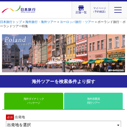
マイページ
（予約確認）
店舗一覧
日本旅行トップ
>
海外旅行・海外ツアー
>
ヨーロッパ旅行・ツアー
> ポーランド旅行・ポ
ーランドツアー特集
海外ツアーを検索条件より探す
海外ダイナミック
海外添乗員
パッケージ
同行ツアー
出発地
必須
出発地を選択