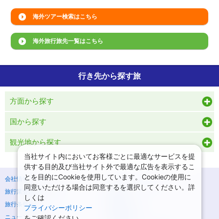
海外ツアー検索はこちら
海外旅行旅先一覧はこちら
行き先から探す旅
方面から探す
国から探す
観光地から探す
当社サイト内においてお客様ごとに最適なサービスを提
供する目的及び当社サイト外で最適な広告を表示するこ
とを目的にCookieを使用しています。Cookieの使用に
会社情報
プライバシーポリシー
同意いただける場合は同意するを選択してください。詳
旅行業登録票・約款
規約集
しくは
旅行条件書
商標について
プライバシーポリシー
をご確認ください。
ニュースリリース
採用情報