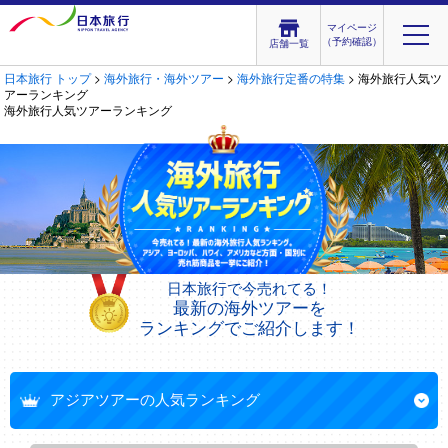
マイページ
（予約確認）
店舗一覧
日本旅行 トップ
>
海外旅行・海外ツアー
>
海外旅行定番の特集
> 海外旅行人気ツ
アーランキング
海外旅行人気ツアーランキング
日本旅行で今売れてる！
最新の海外ツアーを
ランキングでご紹介します！
アジアツアーの人気ランキング