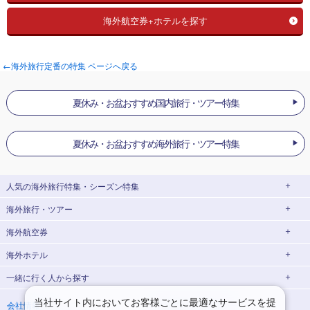
海外航空券+ホテルを探す
←海外旅行定番の特集 ページへ戻る
夏休み・お盆おすすめ国内旅行・ツアー特集
夏休み・お盆おすすめ海外旅行・ツアー特集
人気の海外旅行特集・シーズン特集
海外旅行・ツアー
添乗員付きツアー特集
海外ダイナミックパッケージ
海外航空券
海外航空券＋ホテル
新婚旅行・ハネムーン特集
ヨーロッパ旅行 ・ツアー
海外ホテル
海外世界遺産特集
ゴールデンウィーク(GW)海外旅行
イタリア旅行・ツアー
スペイン旅行・ツアー
一緒に行く人
から探す
夏休み・お盆休みの海外旅行
シルバーウィークの海外旅行
ポルトガル旅行・ツアー
フランス旅行・ツアー
ロンドン航空券
ローマ航空券
年末年始・お正月の海外旅行
10月の海外旅行
イギリス旅行・ツアー
ドイツ旅行・ツアー
ミラノ航空券
フィレンツェ航空券
ロンドンホテル
ローマホテル
海外一人旅
海外家族・子連れ旅行
当社サイト内においてお客様ごとに最適なサービスを提
会社情報
プライバシーポリシー