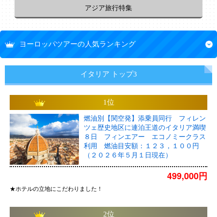
アジア旅行特集
ヨーロッパツアーの人気ランキング
イタリア トップ3
1位
燃油別【関空発】添乗員同行 フィレン
ツェ歴史地区に連泊王道のイタリア満喫
８日 フィンエアー エコノミークラス
利用 燃油目安額：１２３，１００円
（２０２６年５月１日現在）
499,000円
★ホテルの立地にこだわりました！
2位