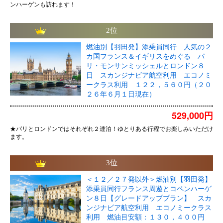
ンハーゲンも訪れます！
2位
燃油別【羽田発】添乗員同行 人気の２
カ国フランス＆イギリスをめぐる パ
リ・モンサンミッシェルとロンドン８
日 スカンジナビア航空利用 エコノミ
ークラス利用 １２２，５６０円（２０
２６年６月１日現在）
529,000円
★パリとロンドンではそれぞれ２連泊！ゆとりある行程でお楽しみいただけ
ます。
3位
＜１２／２７発以外＞燃油別【羽田発】
添乗員同行フランス周遊とコペンハーゲ
ン８日【グレードアッププラン】 スカ
ンジナビア航空利用 エコノミークラス
利用 燃油目安額：１３０，４００円