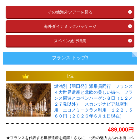
その他海外ツアーを見る
海外ダイナミックパッケージ
スペイン旅行特集
フランス トップ3
1位
燃油別【羽田発】添乗員同行 フランス
４大世界遺産と北欧の美しい街へ フラ
ンス周遊とコペンハーゲン８日（１２／
２７発以外） スカンジナビア航空利
用 エコノミークラス利用 １２２，５
６０円（２０２６年６月１日現在）
489,000円
★フランスを代表する世界遺産を網羅！さらに、北欧の魅力あふれる街コペ