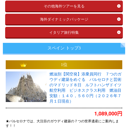
その他海外ツアーを見る
海外ダイナミックパッケージ
イタリア旅行特集
スペイン トップ3
1位
燃油別【関空発】添乗員同行 ７つのガ
ウディ建築をめぐる バルセロナと芸術
のマドリッド８日 ルフトハンザドイツ
航空利用 ビジネスクラス利用 燃油目
安額：１４０，５６０円（２０２６年７
月１日現在）
1,089,000円
★バルセロナでは、大注目のガウディ建築の７つの世界遺産にご案内しま
す！！