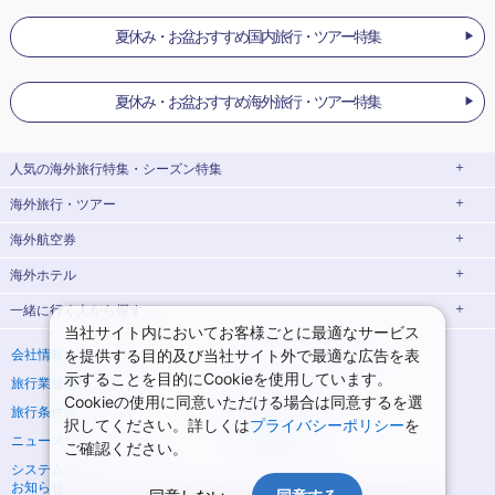
夏休み・お盆おすすめ国内旅行・ツアー特集
夏休み・お盆おすすめ海外旅行・ツアー特集
人気の海外旅行特集・シーズン特集
海外旅行・ツアー
添乗員付きツアー特集
海外ダイナミックパッケージ
海外航空券
ヨーロッパ旅行 ・ツアー
海外航空券＋ホテル
新婚旅行・ハネムーン特集
海外ホテル
イタリア旅行・ツアー
スペイン旅行・ツアー
海外世界遺産特集
ゴールデンウィーク(GW)海外旅行
一緒に行く人
から探す
ロンドン航空券
ローマ航空券
ポルトガル旅行・ツアー
フランス旅行・ツアー
夏休み・お盆休みの海外旅行
シルバーウィークの海外旅行
当社サイト内においてお客様ごとに最適なサービス
海外一人旅
海外家族・子連れ旅行
ロンドンホテル
ローマホテル
ミラノ航空券
フィレンツェ航空券
を提供する目的及び当社サイト外で最適な広告を表
会社情報
プライバシーポリシー
イギリス旅行・ツアー
ドイツ旅行・ツアー
年末年始・お正月の海外旅行
10月の海外旅行
示することを目的にCookieを使用しています。
旅行業登録票・約款
規約集
海外カップル・夫婦旅行
海外女子旅
ミラノホテル
フィレンツェホテル
ベニス航空券
ナポリ航空券
ポーランド旅行・ツアー
オーストリア旅行・ツアー
11月の海外旅行
1月の海外旅行
Cookieの使用に同意いただける場合は同意するを選
旅行条件書
商標について
択してください。詳しくは
プライバシーポリシー
を
海外卒業旅行・学生旅行
ベニスホテル
ナポリホテル
パリ航空券
ミュンヘン航空券
チェコ旅行・ツアー
スロバキア旅行・ツアー
2月の海外旅行
3月の海外旅行
ニュースリリース
採用情報
ご確認ください。
パリホテル
ミュンヘンホテル
フランクフルト航空券
ベルリン航空券
ハンガリー旅行・ツアー
クロアチア旅行・ツアー
システムメンテナンスの
サイトマップ
お知らせ