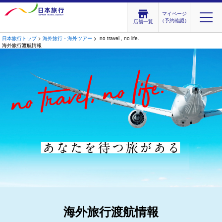
マイページ
（予約確認）
店舗一覧
日本旅行トップ
>
海外旅行・海外ツアー
> no travel , no life.
海外旅行渡航情報
海外旅行渡航情報