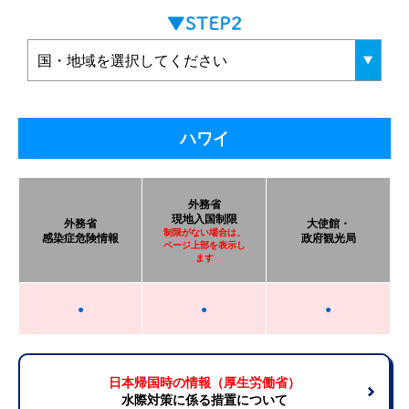
ハワイ
外務省
現地入国制限
外務省
大使館・
制限がない場合は、
感染症危険情報
政府観光局
ページ上部を表示し
ます
●
●
●
日本帰国時の情報（厚生労働省）
水際対策に係る措置について