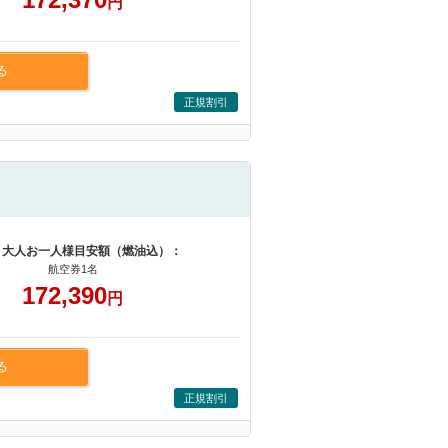
円
る
正規割引
 大人お一人様目安額（燃油込）：
航空券1名
172,390
円
る
正規割引