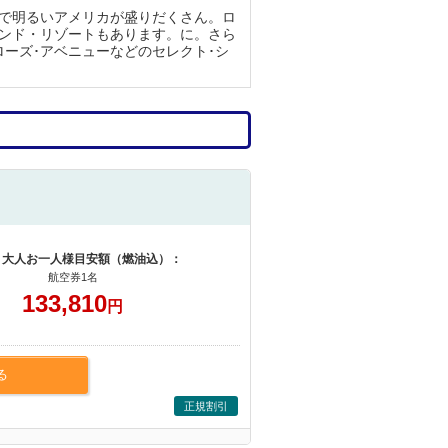
で明るいアメリカが盛りだくさん。ロ
ンド・リゾートもあります。に。さら
ーズ･アベニューなどのセレクト･シ
 大人お一人様目安額（燃油込）：
航空券1名
133,810
円
る
正規割引