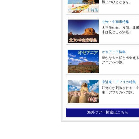
極上のひとときを。
北米・中南米特集
太平洋の向こう側、北
米は見どころ満載！
オセアニア特集
豊かな大自然と出会え
アニアへの旅。
中近東・アフリカ特集
好奇心が刺激される！
東・アフリカへの旅。
海外ツアー検索はこちら