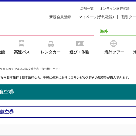
店舗一覧
オンライン旅行相談
新規会員登録
マイページ(予約確認)
割引クー
海外
旅館
高速バス
レンタカー
遊び・体験
海外ツアー
メリカ ロサンゼルスの格安航空券・飛行機チケット
すなら日本旅行！日本旅行なら、手軽に便利にお得にロサンゼルス行きの航空券が購入できます。
航空券
安航空券