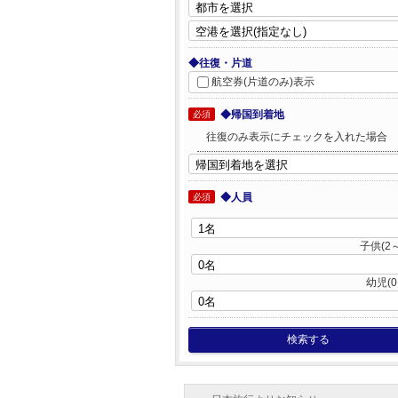
◆往復・片道
航空券(片道のみ)表示
◆帰国到着地
必須
往復のみ表示にチェックを入れた場合
◆人員
必須
子供(2～
幼児(0
検索する