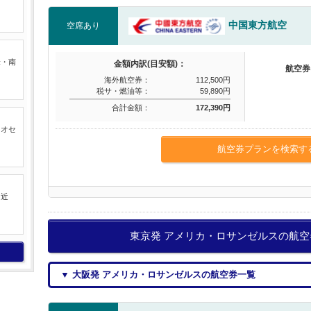
中国東方航空
空席あり
米・南
金額内訳(目安額)：
航空券
海外航空券：
112,500円
税サ・燃油等：
59,890円
合計金額：
172,390円
るオセ
航空券プランを検索す
中近
東京発 アメリカ・ロサンゼルスの航
▼ 大阪発 アメリカ・ロサンゼルスの航空券一覧