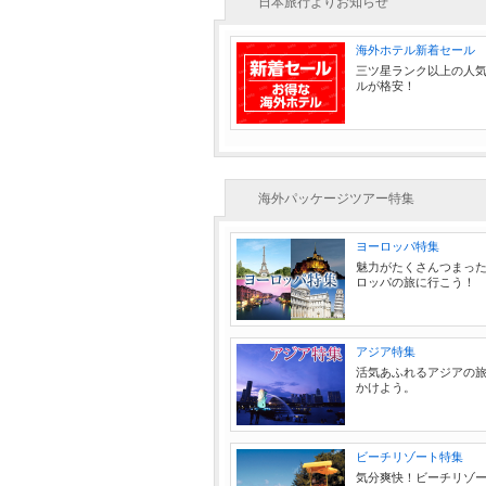
日本旅行よりお知らせ
海外ホテル新着セール
三ツ星ランク以上の人
ルが格安！
海外パッケージツアー特集
ヨーロッパ特集
魅力がたくさんつまっ
ロッパの旅に行こう！
アジア特集
活気あふれるアジアの
かけよう。
ビーチリゾート特集
気分爽快！ビーチリゾ