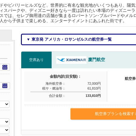
ドやビバリーヒルズなど、世界的に有名な観光地がいくつもあり、陽気
ィスパークや、ディズニー好きなら一度は訪れたい本場のディズニーラ
スでは、セレブ御用達の店舗が集まるロバートソン･ブルバードやメルロ
人から子供まで楽しめる、エンターテイメントにあふれた街です。
▼ 東京発 アメリカ・ロサンゼルスの航空券一覧
廈門航空
空席あり
金額内訳(目安額)：
航空券
海外航空券：
72,000円
税サ・燃油等：
61,810円
合計金額：
133,810円
航空券プランを検索す