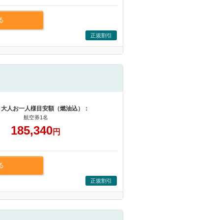
る
正規割引
 大人お一人様目安額（燃油込）：
航空券1名
185,340
円
る
正規割引