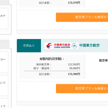
合計金額：
172,370円
気ホテ
航空券プランを検索す
中国東方航空
空席あり
金額内訳(目安額)：
たヨー
航空券
海外航空券：
112,500円
税サ・燃油等：
59,890円
合計金額：
172,390円
旅にで
航空券プランを検索す
ートで