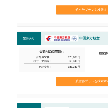
航空券プランを検索す
中国東方航空
空席あり
金額内訳(目安額)：
航空券
海外航空券：
125,000円
税サ・燃油等：
60,340円
合計金額：
185,340円
航空券プランを検索す