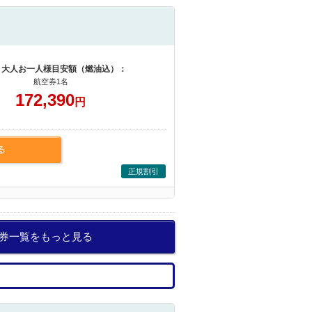
 大人お一人様目安額（燃油込）：
航空券1名
172,390
円
る
正規割引
空券一覧をもっと見る