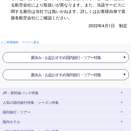
る航空会社により取扱いが異なります。また、当該サービスに
関する責任は当社では負いかねます。詳しくはお客様自身で直
接各航空会社にご確認ください。
2022年4月1日 制定
←ご利用規約 ページへ戻る
夏休み・お盆おすすめ国内旅行・ツアー特集
夏休み・お盆おすすめ海外旅行・ツアー特集
JR・新幹線パック
特集
人気の国内旅行特集・シーズン特集
JR・新幹線＋ホテルパック
日帰り JR・新幹線 パック
国内旅行・ツアー
出張パック
EX旅パック
東京ディズニーリゾート®への旅
ユニバーサル・スタジオ・ジャパン(USJ)
(EXダイナミックパック)
への旅
国内ホテル
北海道旅行・ツアー
東京⇔大阪(新大阪) 新幹線パック
東京⇔名古屋 新幹線パック
ハウステンボスへの旅
温泉旅行