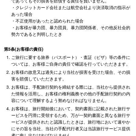
であってもその損害を賠償する責任を負いません。
・クレジットカード会社または航空会社より決済取消の指示が
あった場合
・不正使用があったと認められた場合
・お客様が暴力団、暴力団員、暴力団関係者、その他反社会的
勢力であると判明したとき
第5条(お客様の責任)
ご旅行に要する旅券（パスポート）・査証（ビザ）等の条件に
ついては、お客様ご自身の責任で確認を行っていただきます。
お客様の故意又は過失により当社が損害を受けた場合、その損
害を賠償していただきます。
お客様は、手配旅行契約を締結する際には、当社から提供され
た情報を活用し、お客様の権利義務その他の手配旅行契約の内
容について理解するよう努めなければなりません。
お客様は、旅行開始後において、契約書面に記載された旅行サ
ービスを円滑に受領するため、万が一契約書面と異なる旅行サ
ービスが提供されたと認識したときは、旅行地において速やか
にその旨を当社、当社の手配代行者又は当該旅行サービス提供
者に申し出なければなりません。