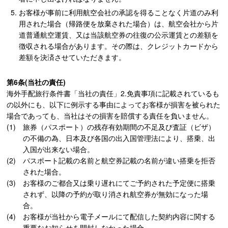
お客様が事前に利用航空会社の承認を得ることなく片道のみ利
用された場合（帰路便を放棄された場合）は、航空会社から片
道普通航空運賃、又は当該航空券の往復の公示運賃との差額を
徴収される場合があります。その際は、クレジットカードから
差額を決済させていただきます。
第6条(当社の責任)
海外手配旅行条件書「当社の責任」2.免責事項に記載されているも
の以外にも、以下に例示する事由によってお客様が損害を被られた
場合であっても、当社はその損害を賠償する責任を負いません。
旅券（パスポート）の残存有効期間の不足及び査証（ビザ）
の不備の為、日本及び各国の出入国管理法により、搭乗、出
入国が出来ない場合。
パスポート記載の名前と航空券記載の名前が違い搭乗を拒否
された場合。
お客様のご都合又は乗り遅れにてご予約された予定便に搭乗
されず、以降の予約が取り消され航空券が無効になった場
合。
お客様が当社から電子メールにて配信した契約内容に関する
重要なお知らせを開封しなかった場合。