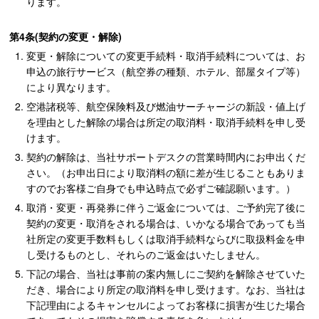
ります。
第4条(契約の変更・解除)
変更・解除についての変更手続料・取消手続料については、お
申込の旅行サービス（航空券の種類、ホテル、部屋タイプ等）
により異なります。
空港諸税等、航空保険料及び燃油サーチャージの新設・値上げ
を理由とした解除の場合は所定の取消料・取消手続料を申し受
けます。
契約の解除は、当社サポートデスクの営業時間内にお申出くだ
さい。（お申出日により取消料の額に差が生じることもありま
すのでお客様ご自身でも申込時点で必ずご確認願います。）
取消・変更・再発券に伴うご返金については、ご予約完了後に
契約の変更・取消をされる場合は、いかなる場合であっても当
社所定の変更手数料もしくは取消手続料ならびに取扱料金を申
し受けるものとし、それらのご返金はいたしません。
下記の場合、当社は事前の案内無しにご契約を解除させていた
だき、場合により所定の取消料を申し受けます。なお、当社は
下記理由によるキャンセルによってお客様に損害が生じた場合