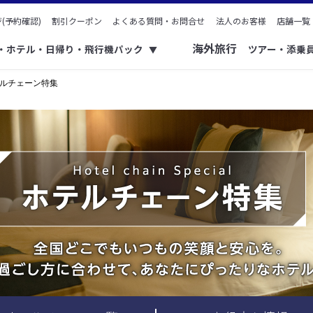
(予約確認)
割引クーポン
よくある質問・お問合せ
法人のお客様
店舗一覧
海外旅行
ク・ホテル・日帰り・飛行機パック
ツアー・添乗
▼
テルチェーン特集