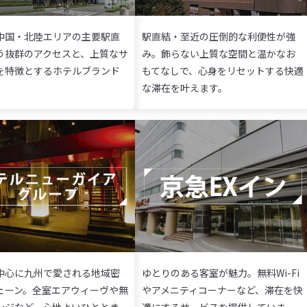
中国・北陸エリアの主要駅直
駅直結・至近の圧倒的な利便性が強
う抜群のアクセスと、上質なサ
み。飾らない上質な空間と温かなお
を特徴とするホテルブランド
もてなしで、心身をリセットする快適
な滞在を叶えます。
中心に九州で愛される地域密
ゆとりのある客室が魅力。無料Wi-Fi
ェーン。全室エアウィーヴや無
やアメニティコーナーなど、滞在を快
ンジなど、心地よいひととき
適にするサービスを提供していま