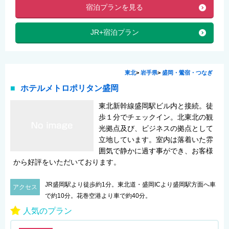
宿泊プランを見る
JR+宿泊プラン
東北
>
岩手県
>
盛岡・鶯宿・つなぎ
ホテルメトロポリタン盛岡
東北新幹線盛岡駅ビル内と接続。徒
歩１分でチェックイン。北東北の観
光拠点及び、ビジネスの拠点として
立地しています。室内は落着いた雰
囲気で静かに過す事ができ、お客様
から好評をいただいております。
JR盛岡駅より徒歩約1分。東北道・盛岡ICより盛岡駅方面へ車
アクセス
で約10分。花巻空港より車で約40分。
人気のプラン