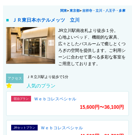
関東
>
東京都
>
吉祥寺・立川・八王子・多摩
ＪＲ東日本ホテルメッツ 立川
JR立川駅南改札より徒歩１分。
心地よいベッド、機能的な家具、
広々としたバスルームで癒しとくつ
ろぎの空間を提供します。ご利用シ
ーンに合わせて選べる多彩な客室を
ご用意しております。
ＪＲ立川駅より徒歩で1分
アクセス
人気のプラン
Ｗｅｂコレスペシャル
宿泊プラン
15,600円〜36,100円
Ｗｅｂコレスペシャル
JRセットプラン