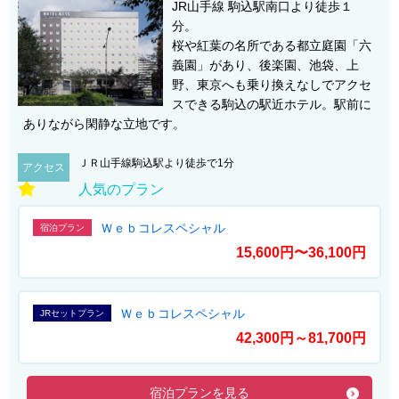
JR山手線 駒込駅南口より徒歩１
分。
桜や紅葉の名所である都立庭園「六
義園」があり、後楽園、池袋、上
野、東京へも乗り換えなしでアクセ
スできる駒込の駅近ホテル。駅前に
ありながら閑静な立地です。
ＪＲ山手線駒込駅より徒歩で1分
アクセス
人気のプラン
Ｗｅｂコレスペシャル
宿泊プラン
15,600円〜36,100円
Ｗｅｂコレスペシャル
JRセットプラン
42,300円～81,700円
宿泊プランを見る