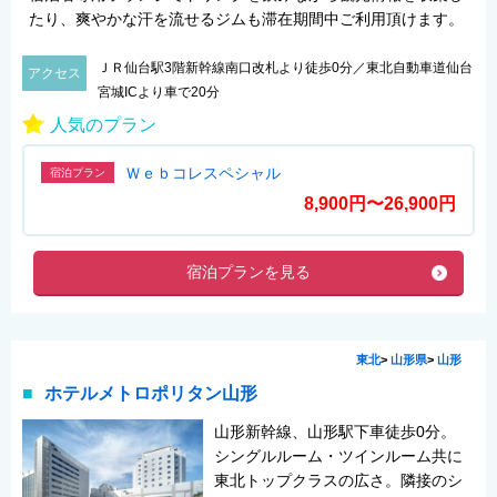
たり、爽やかな汗を流せるジムも滞在期間中ご利用頂けます。
ＪＲ仙台駅3階新幹線南口改札より徒歩0分／東北自動車道仙台
アクセス
宮城ICより車で20分
人気のプラン
Ｗｅｂコレスペシャル
宿泊プラン
8,900円〜26,900円
宿泊プランを見る
東北
>
山形県
>
山形
ホテルメトロポリタン山形
山形新幹線、山形駅下車徒歩0分。
シングルルーム・ツインルーム共に
東北トップクラスの広さ。隣接のシ