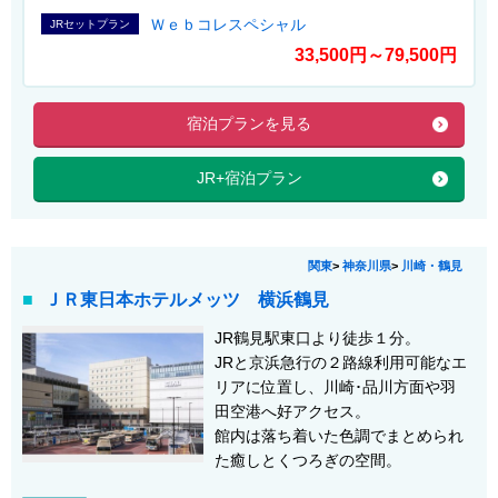
Ｗｅｂコレスペシャル
JRセットプラン
33,500円～79,500円
宿泊プランを見る
JR+宿泊プラン
関東
>
神奈川県
>
川崎・鶴見
ＪＲ東日本ホテルメッツ 横浜鶴見
JR鶴見駅東口より徒歩１分。
JRと京浜急行の２路線利用可能なエ
リアに位置し、川崎･品川方面や羽
田空港へ好アクセス。
館内は落ち着いた色調でまとめられ
た癒しとくつろぎの空間。