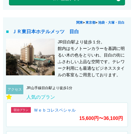
関東
>
東京都
>
池袋・大塚・目白
ＪＲ東日本ホテルメッツ 目白
JR目白駅より徒歩１分。
館内はモノトーンカラーを基調に明
るい木の色をとりいれ、目白の街に
ふさわしい上品な空間です。テレワ
ーク利用にも最適なビジネススタイ
ルの客室もご用意しております。
JR山手線目白駅より徒歩1分
アクセス
人気のプラン
Ｗｅｂコレスペシャル
宿泊プラン
15,600円〜36,100円