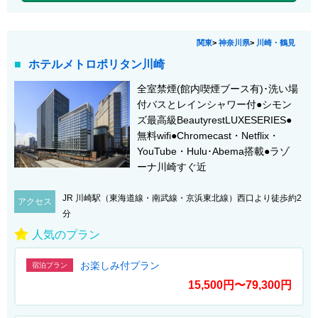
関東
>
神奈川県
>
川崎・鶴見
ホテルメトロポリタン川崎
全室禁煙(館内喫煙ブース有)･洗い場
付バスとレインシャワー付●シモン
ズ最高級BeautyrestLUXESERIES●
無料wifi●Chromecast・Netflix・
YouTube・Hulu･Abema搭載●ラゾ
ーナ川崎すぐ近
JR 川崎駅（東海道線・南武線・京浜東北線）西口より徒歩約2
アクセス
分
人気のプラン
お楽しみ付プラン
宿泊プラン
15,500円〜79,300円