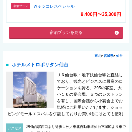
Ｗｅｂコレスペシャル
宿泊プラン
9,400円〜35,300円
宿泊プランを見る
東北
>
宮城県
>
仙台
ホテルメトロポリタン仙台
ＪＲ仙台駅・地下鉄仙台駅と直結し
ており、観光とビジネスに最高のロ
ケーションを誇る。295の客室、大
小１６の宴会場、５つのレストラン
を有し、国際会議から小宴会までお
気軽にご利用いただけます。ショッ
ピングモールエスパルを併設しておりお買い物にはとても便利
JR仙台駅西口より徒歩１分／東北自動車道仙台宮城ICより車で
アクセス