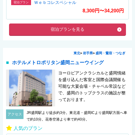
Ｗｅｂコレスペシャル
宿泊プラン
8,300円〜34,200円
宿泊プランを見る
東北
>
岩手県
>
盛岡・鶯宿・つなぎ
ホテルメトロポリタン盛岡ニューウイング
ヨーロピアンクラシカルと盛岡情緒
を盛り込んだ客室と国際会議開催も
可能な大宴会場・チャペル常設など
で、盛岡のトップクラスの施設が整
っております。
JR盛岡駅より徒歩約3分。東北道・盛岡ICより盛岡駅方面へ車
アクセス
で約10分。花巻空港より車で約40分。
人気のプラン