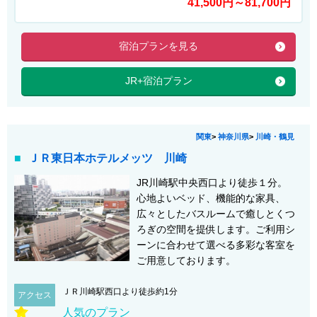
41,500円～81,700円
宿泊プランを見る
JR+宿泊プラン
関東
>
神奈川県
>
川崎・鶴見
ＪＲ東日本ホテルメッツ 川崎
JR川崎駅中央西口より徒歩１分。
心地よいベッド、機能的な家具、
広々としたバスルームで癒しとくつ
ろぎの空間を提供します。ご利用シ
ーンに合わせて選べる多彩な客室を
ご用意しております。
ＪＲ川崎駅西口より徒歩約1分
アクセス
人気のプラン