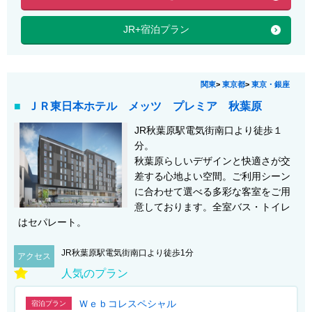
JR+宿泊プラン
関東
>
東京都
>
東京・銀座
ＪＲ東日本ホテル メッツ プレミア 秋葉原
JR秋葉原駅電気街南口より徒歩１
分。
秋葉原らしいデザインと快適さが交
差する心地よい空間。ご利用シーン
に合わせて選べる多彩な客室をご用
意しております。全室バス・トイレ
はセパレート。
JR秋葉原駅電気街南口より徒歩1分
アクセス
人気のプラン
Ｗｅｂコレスペシャル
宿泊プラン