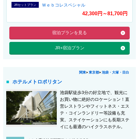
Ｗｅｂコレスペシャル
JRセットプラン
42,300円～81,700円
宿泊プランを見る
JR+宿泊プラン
関東
>
東京都
>
池袋・大塚・目白
ホテルメトロポリタン
池袋駅徒歩3分の好立地で、観光に
お買い物に絶好のロケーション！直
営レストランやフィットネス・エス
テ・コインランドリー等設備も充
実。ステイケーションにも長期ステ
イにも最適のハイクラスホテル。