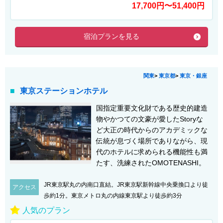
17,700円〜51,400円
宿泊プランを見る
関東
>
東京都
>
東京・銀座
東京ステーションホテル
国指定重要文化財である歴史的建造
物やかつての文豪が愛したStoryな
ど大正の時代からのアカデミックな
伝統が息づく場所でありながら、現
代のホテルに求められる機能性も満
たす、洗練されたOMOTENASHI。
JR東京駅丸の内南口直結。JR東京駅新幹線中央乗換口より徒
アクセス
歩約1分。東京メトロ丸の内線東京駅より徒歩約3分
人気のプラン