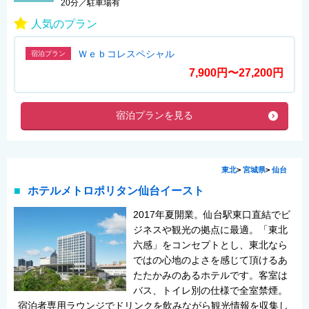
20分／駐車場有
人気のプラン
Ｗｅｂコレスペシャル
宿泊プラン
7,900円〜27,200円
宿泊プランを見る
東北
>
宮城県
>
仙台
ホテルメトロポリタン仙台イースト
2017年夏開業。仙台駅東口直結でビ
ジネスや観光の拠点に最適。「東北
六感」をコンセプトとし、東北なら
ではの心地のよさを感じて頂けるあ
たたかみのあるホテルです。客室は
バス、トイレ別の仕様で全室禁煙。
宿泊者専用ラウンジでドリンクを飲みながら観光情報を収集し