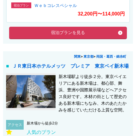
Ｗｅｂコレスペシャル
宿泊プラン
32,200円〜114,000円
宿泊プランを見る
関東
>
東京都
>
両国・葛西・錦糸町
ＪＲ東日本ホテルメッツ プレミア 東京ベイ新木場
新木場駅より徒歩２分。東京ベイエ
リアにある新木場は、都心部、舞
浜、豊洲や国際展示場などへアクセ
ス良好です。木材の街として歴史の
ある新木場にちなみ、木のあたたか
みを感じていただける上質な空間。
新木場から徒歩2分
アクセス
人気のプラン