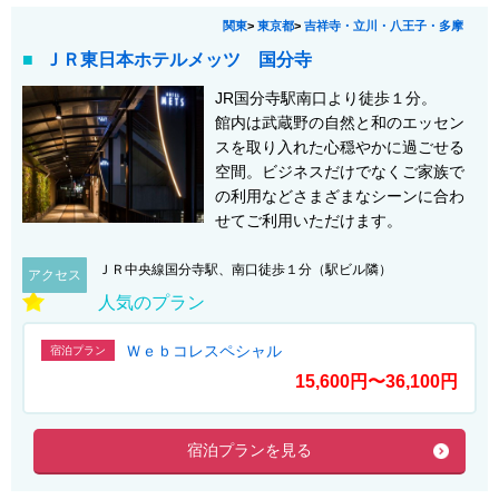
関東
>
東京都
>
吉祥寺・立川・八王子・多摩
ＪＲ東日本ホテルメッツ 国分寺
JR国分寺駅南口より徒歩１分。
館内は武蔵野の自然と和のエッセン
スを取り入れた心穏やかに過ごせる
空間。ビジネスだけでなくご家族で
の利用などさまざまなシーンに合わ
せてご利用いただけます。
ＪＲ中央線国分寺駅、南口徒歩１分（駅ビル隣）
アクセス
人気のプラン
Ｗｅｂコレスペシャル
宿泊プラン
15,600円〜36,100円
宿泊プランを見る