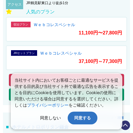
JR鶴見駅東口より徒歩1分
アクセス
人気のプラン
Ｗｅｂコレスペシャル
宿泊プラン
11,100円〜27,800円
Ｗｅｂコレスペシャル
JRセットプラン
37,100円～77,300円
宿泊プランを見る
当社サイト内においてお客様ごとに最適なサービスを提
供する目的及び当社サイト外で最適な広告を表示するこ
とを目的にCookieを使用しています。Cookieの使用に
JR+宿泊プラン
同意いただける場合は同意するを選択してください。詳
しくは
プライバシーポリシー
をご確認ください。
同意しない
同意する
関東
>
神奈川県
>
鎌倉・湘南
ホテルメトロポリタン鎌倉