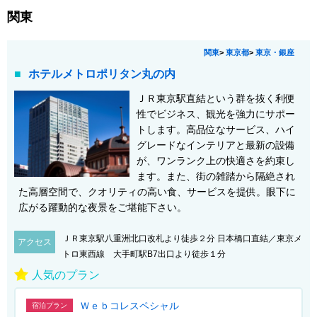
関東
関東
>
東京都
>
東京・銀座
ホテルメトロポリタン丸の内
ＪＲ東京駅直結という群を抜く利便
性でビジネス、観光を強力にサポー
トします。高品位なサービス、ハイ
グレードなインテリアと最新の設備
が、ワンランク上の快適さを約束し
ます。また、街の雑踏から隔絶され
た高層空間で、クオリティの高い食、サービスを提供。眼下に
広がる躍動的な夜景をご堪能下さい。
ＪＲ東京駅八重洲北口改札より徒歩２分 日本橋口直結／東京メ
アクセス
トロ東西線 大手町駅B7出口より徒歩１分
人気のプラン
Ｗｅｂコレスペシャル
宿泊プラン