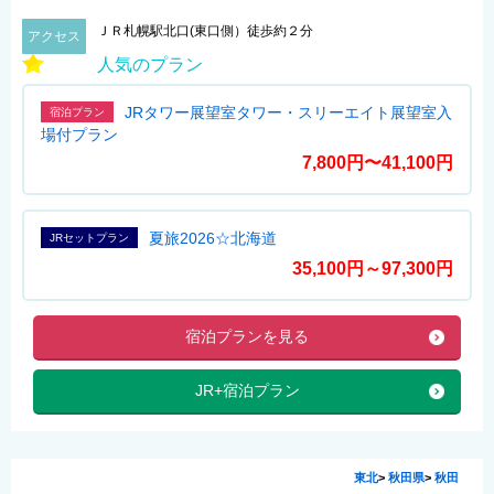
ＪＲ札幌駅北口(東口側）徒歩約２分
アクセス
人気のプラン
JRタワー展望室タワー・スリーエイト展望室入
宿泊プラン
場付プラン
7,800円〜41,100円
夏旅2026☆北海道
JRセットプラン
35,100円～97,300円
宿泊プランを見る
JR+宿泊プラン
東北
>
秋田県
>
秋田