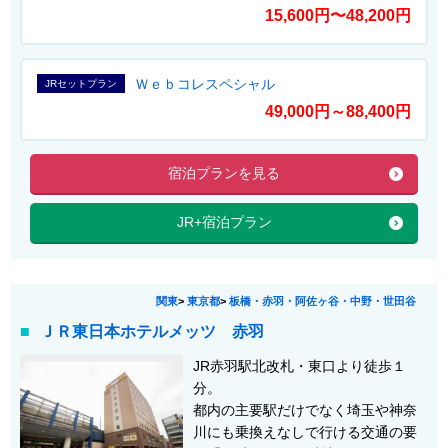
15,600円〜48,200円
Ｗｅｂコレスペシャル
JRセットプラン
49,000円～88,400円
宿泊プランを見る
JR+宿泊プラン
関東
>
東京都
>
板橋・赤羽・阿佐ヶ谷・中野・世田谷
ＪＲ東日本ホテルメッツ 赤羽
JR赤羽駅北改札・東口より徒歩１
分。
都内の主要駅だけでなく埼玉や神奈
川にも乗換えなしで行ける交通の要