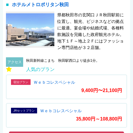
ホテルメトロポリタン秋田
県都秋田市の玄関口ＪＲ秋田駅前に
位置し、観光、ビジネスなどの拠点
に最適。宴会場や結婚式場、各種料
飲施設を完備した政府観光ホテル。
地下１Ｆ～地上２Ｆにはファッショ
ン専門店他が３２店舗。
秋田新幹線こまち 秋田駅西口より徒歩1分。
アクセス
人気のプラン
Ｗｅｂコレスペシャル
宿泊プラン
9,400円〜21,100円
Ｗｅｂコレスペシャル
JRセットプラン
35,800円～108,800円