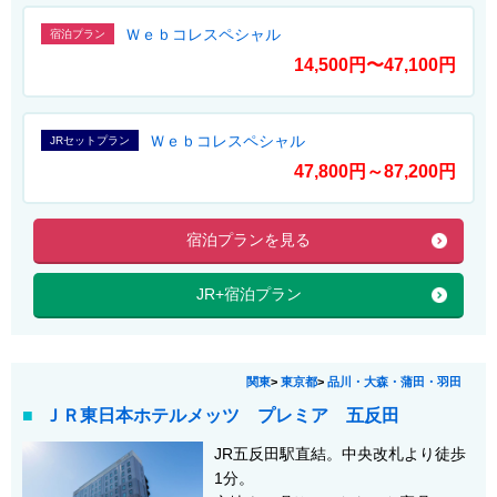
Ｗｅｂコレスペシャル
宿泊プラン
14,500円〜47,100円
Ｗｅｂコレスペシャル
JRセットプラン
47,800円～87,200円
宿泊プランを見る
JR+宿泊プラン
関東
>
東京都
>
品川・大森・蒲田・羽田
ＪＲ東日本ホテルメッツ プレミア 五反田
JR五反田駅直結。中央改札より徒歩
1分。