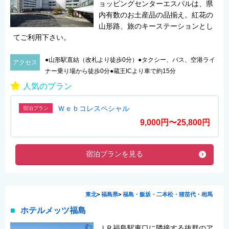
ョッピングセンターエスパルは、県
内有数のお土産品の品揃え。紅花の
山形路、旅のキーステーションとし
てご利用下さい。
●山形駅直結（改札より徒歩0分）●タクシー、バス、空港ライ
アクセス
ナー乗り場から徒歩0分●蔵王ICより車で約15分
人気のプラン
Ｗｅｂコレスペシャル
宿泊プラン
9,000円〜25,800円
宿泊プランを見る
東北
>
福島県
>
福島・飯坂・二本松・猪苗代・相馬
ホテルメッツ福島
ＪＲ福島駅東口に隣接する抜群のア