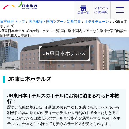
マイページ
（予約確認）
店舗一覧
日本旅行 トップ
>
国内旅行・国内ツアー
>
定番特集
>
ホテルチェーン
> JR東日本
ホテルズ
JR東日本ホテルズの旅館・ホテル一覧-国内旅行/国内ツアーなら旅行や宿泊施設の
情報満載の日本旅行！
JR東日本ホテルズ
JR東日本ホテルズ
JR東日本ホテルズのホテルにお得に泊まるなら日本旅
行！
歴史と伝統に培われた正統派のおもてなしを感じられるホテルから
利便性の高い駅近のシティーホテルや大自然の中でゆったりと過ご
すことができる自然志向のホテルまで多彩な展開をするJR東日本ホ
テルズ。全国どこへ行っても安心のサービスが受けられます。