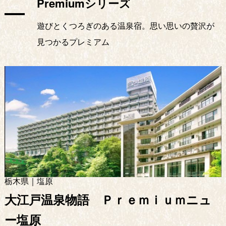
Premiumシリーズ
遊びとくつろぎのある温泉宿。思い思いの贅沢が
見つかるプレミアム
栃木県｜塩原
大江戸温泉物語 Ｐｒｅｍｉｕｍニュ
ー塩原