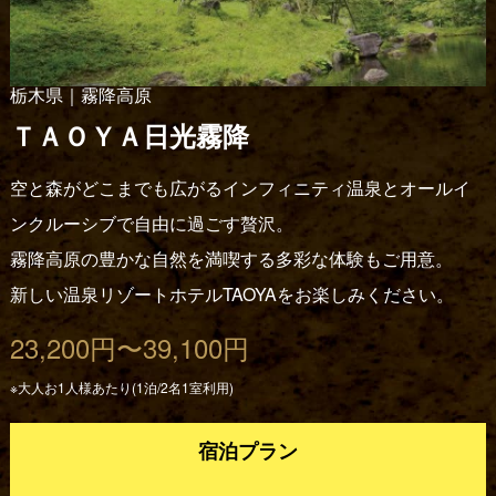
栃木県｜霧降高原
ＴＡＯＹＡ日光霧降
空と森がどこまでも広がるインフィニティ温泉とオールイ
ンクルーシブで自由に過ごす贅沢。
霧降高原の豊かな自然を満喫する多彩な体験もご用意。
新しい温泉リゾートホテルTAOYAをお楽しみください。
23,200円〜39,100円
※大人お1人様あたり(1泊/2名1室利用)
宿泊プラン