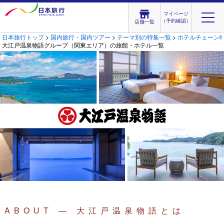
マイページ
（予約確認）
店舗一覧
日本旅行トップ
>
国内旅行・国内ツアー
>
テーマ別の特集一覧
>
ホテルチェーン
大江戸温泉物語グループ（関東エリア）の旅館・ホテル一覧
ABOUT — 大江戸温泉物語とは