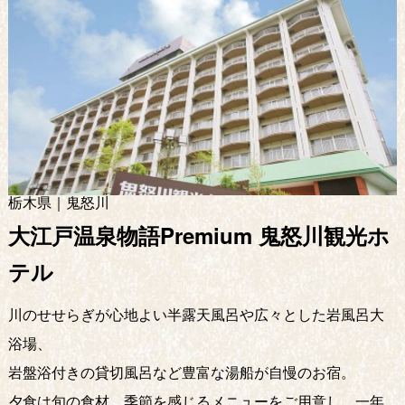
栃木県｜鬼怒川
大江戸温泉物語Premium 鬼怒川観光ホ
テル
川のせせらぎが心地よい半露天風呂や広々とした岩風呂大
浴場、
岩盤浴付きの貸切風呂など豊富な湯船が自慢のお宿。
夕食は旬の食材、季節を感じるメニューをご用意し、一年