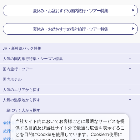
夏休み・お盆おすすめ国内旅行・ツアー特集
夏休み・お盆おすすめ海外旅行・ツアー特集
JR・新幹線パック
特集
人気の国内旅行特集・シーズン特集
JR・新幹線＋ホテルパック
日帰り JR・新幹線 パック
国内旅行・ツアー
出張パック
EX旅パック
東京ディズニーリゾート®への旅
ユニバーサル・スタジオ・ジャパン(USJ)
(EXダイナミックパック)
への旅
国内ホテル
北海道旅行・ツアー
東京⇔大阪(新大阪) 新幹線パック
東京⇔名古屋 新幹線パック
ハウステンボスへの旅
温泉旅行
人気のエリア
から探す
東北旅行・ツアー
大阪(新大阪)⇔東京 新幹線パック
日帰り旅行
飛行機+ホテルパック
人気の温泉地
から探す
青森旅行・ツアー
岩手旅行・ツアー
北海道ホテル・旅館
桜・お花見特集
ゴールデンウィーク(GW)の旅行
一緒に行く人
から探す
宮城旅行・ツアー
秋田旅行・ツアー
函館旅行
札幌旅行
北海道
夏休み・お盆休み旅行
シルバーウィーク旅行
山形旅行・ツアー
福島旅行・ツアー
青森ホテル・旅館
岩手ホテル・旅館
湯の川温泉(北海道)
定山渓温泉(北海道)
一人旅 国内版
家族・子連れ旅行 国内版
当社サイト内においてお客様ごとに最適なサービスを提
会社情報
プライバシーポリシー
冬休み旅行
紅葉旅行
供する目的及び当社サイト外で最適な広告を表示するこ
旅行業登録票・約款
規約集
宮城ホテル・旅館
秋田ホテル・旅館
仙台旅行
十勝川温泉(北海道)
阿寒湖温泉(北海道)
カップル・夫婦旅行 国内版
女子旅 国内版
関東旅行・ツアー
とを目的にCookieを使用しています。Cookieの使用に
クリスマスの旅行
年末年始・お正月の旅行
旅行条件書
商標について