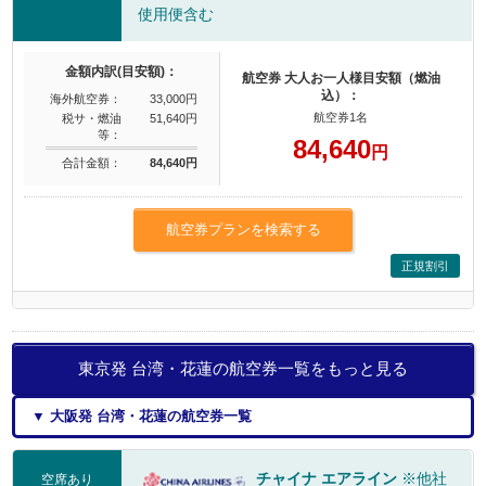
使用便含む
金額内訳(目安額)：
航空券 大人お一人様目安額（燃油
込）：
海外航空券：
33,000円
航空券1名
税サ・燃油
51,640円
等：
84,640
円
合計金額：
84,640円
航空券プランを検索する
正規割引
東京発 台湾・花蓮の航空券一覧をもっと見る
▼ 大阪発 台湾・花蓮の航空券一覧
チャイナ エアライン
※他社
空席あり