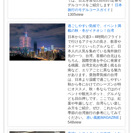
では、台北を巡る2泊3日の定番モ
デルコースをご紹介します！
日本
旅行のモデルコースガイド
|
1305view
過ごしやすい気候で、イベント満
載の秋・冬がイチオシ！台湾
日本から片道3～4時間のフライト
で行けるアクセスの良さ、飲茶や
スイーツといったグルメなど、日
本人の人気を集めている海外旅行
先の一つ、台湾。首都の台北はも
ちろん、国際空港を中心に発展す
る桃園、台湾文化が色濃く残る台
南など、エリアごとに異なる魅力
があります。亜熱帯気候の台湾
は、日本より温暖で過ごしやすい
秋から冬にかけてのシーズンが特
にオススメ。秋・冬ならではのイ
ベントや観光スポット、グルメな
ども目白押しです。ここでは、紅
葉や年越しなど、台湾らしい楽し
み方をご紹介。ぜひ、これからの
季節の台湾旅行の参考にしてみて
ください。
赤い風船MAGAZINE
|
548view