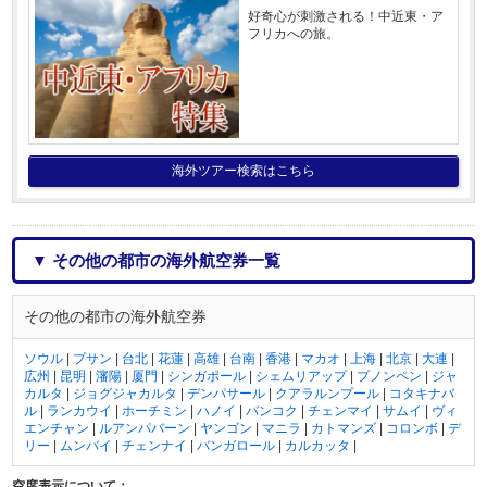
好奇心が刺激される！中近東・ア
フリカへの旅。
海外ツアー検索はこちら
▼ その他の都市の海外航空券一覧
その他の都市の海外航空券
ソウル
|
プサン
|
台北
|
花蓮
|
高雄
|
台南
|
香港
|
マカオ
|
上海
|
北京
|
大連
|
広州
|
昆明
|
瀋陽
|
厦門
|
シンガポール
|
シェムリアップ
|
プノンペン
|
ジャ
カルタ
|
ジョグジャカルタ
|
デンパサール
|
クアラルンプール
|
コタキナバ
ル
|
ランカウイ
|
ホーチミン
|
ハノイ
|
バンコク
|
チェンマイ
|
サムイ
|
ヴィ
エンチャン
|
ルアンパバーン
|
ヤンゴン
|
マニラ
|
カトマンズ
|
コロンボ
|
デ
リー
|
ムンバイ
|
チェンナイ
|
バンガロール
|
カルカッタ
|
空席表示について：