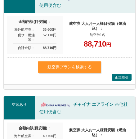
使用便含む
金額内訳(目安額)：
航空券 大人お一人様目安額（燃油
込）：
海外航空券：
36,600円
航空券1名
税サ・燃油
52,110円
等：
88,710
円
合計金額：
88,710円
航空券プランを検索する
正規割引
チャイナ エアライン
※他社
空席あり
使用便含む
金額内訳(目安額)：
航空券 大人お一人様目安額（燃油
込）：
海外航空券：
40,700円