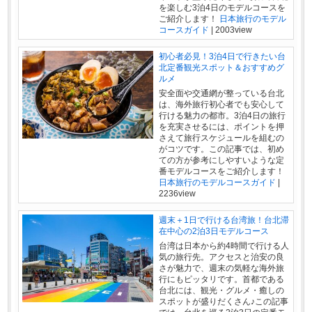
を楽しむ3泊4日のモデルコースを
ご紹介します！
日本旅行のモデル
コースガイド
|
2003view
初心者必見！3泊4日で行きたい台
北定番観光スポット＆おすすめグ
ルメ
安全面や交通網が整っている台北
は、海外旅行初心者でも安心して
行ける魅力の都市。3泊4日の旅行
を充実させるには、ポイントを押
さえて旅行スケジュールを組むの
がコツです。この記事では、初め
ての方が参考にしやすいような定
番モデルコースをご紹介します！
日本旅行のモデルコースガイド
|
2236view
週末＋1日で行ける台湾旅！台北滞
在中心の2泊3日モデルコース
台湾は日本から約4時間で行ける人
気の旅行先。アクセスと治安の良
さが魅力で、週末の気軽な海外旅
行にもピッタリです。首都である
台北には、観光・グルメ・癒しの
スポットが盛りだくさん♪この記事