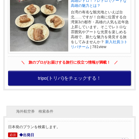
高雄レトロ！？レトロでアートな
高雄の魅力とは？
台湾の有名な観光地といえば台
北……ですが！台南に位置する台
湾第3の都市・高雄の人気も近年急
上昇しています。そこでレトロな
雰囲気やアートな光景を楽しめる
高雄で、新たな魅力を発見する旅
をしてみませんか？
新入社員コト
リパチーム
|
781view
＼ 旅のプロがお届けする旅行に役立つ情報が満載！ ／
tripα(トリパ)をチェックする！
海外航空券 検索条件
日本発のプランを検索します。
◆出発日
必須