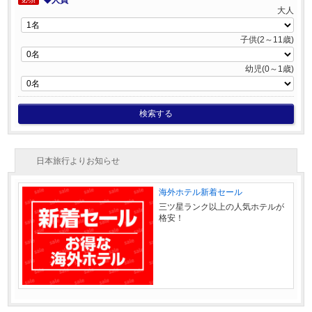
大人
子供(2～11歳)
幼児(0～1歳)
検索する
日本旅行よりお知らせ
海外ホテル新着セール
三ツ星ランク以上の人気ホテルが
格安！