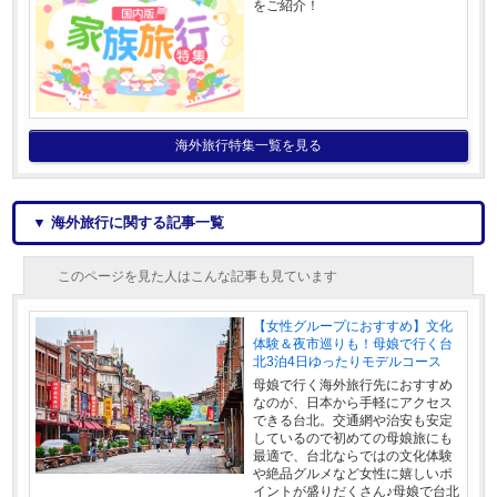
をご紹介！
海外旅行特集一覧を見る
▼ 海外旅行に関する記事一覧
このページを見た人はこんな記事も見ています
【女性グループにおすすめ】文化
体験＆夜市巡りも！母娘で行く台
北3泊4日ゆったりモデルコース
母娘で行く海外旅行先におすすめ
なのが、日本から手軽にアクセス
できる台北。交通網や治安も安定
しているので初めての母娘旅にも
最適で、台北ならではの文化体験
や絶品グルメなど女性に嬉しいポ
イントが盛りだくさん♪母娘で台北