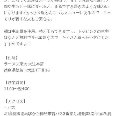
ン。こってり濃厚なスープが特徴で、甘辛く煮込んだ豚バラ
肉や生卵と一緒に食べると、まるですき焼きのような味わい
になります♪あっさり塩とんこつもメニューにあるので、こっ
てりが苦手な人もご安心を。
麺は中細麺を使用。替え玉もできますし、トッピングの生卵
はなんと無料で食べ放題なので、たくさん食べたい方にもお
すすめですよ！
【住所】
ラーメン東大 大道本店
徳島県徳島市大道1丁目36
【営業時間】
11:00〜翌4:00
【アクセス】
・バス
JR高徳線徳島駅から徳島市営バス3番乗り場発[33南部循環線]