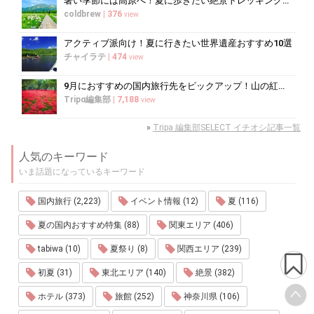
暑い季節には高原へ！夏に歩きたい絶景トレッキング10選
coldbrew
|
376
view
アクティブ派向け！夏に行きたい世界遺産おすすめ10選
チャイラテ
|
474
view
9月におすすめの国内旅行先をピックアップ！山の紅葉絶景や果物狩りも
Tripα編集部
|
7,188
view
»
Tripa 編集部SELECT イチオシ記事一覧
人気のキーワード
いま話題になっているキーワード
国内旅行 (2,223)
イベント情報 (12)
夏 (116)
夏の国内おすすめ特集 (88)
関東エリア (406)
tabiwa (10)
夏祭り (8)
関西エリア (239)
初夏 (31)
東北エリア (140)
絶景 (382)
ホテル (373)
旅館 (252)
神奈川県 (106)