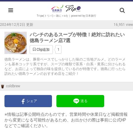
Tripa(トリパ)～旅に＋αを｜powered by 日本旅行
2024年12月2日 更新
16,951 view
パンチのあるスープが特徴！絶対に訪れたい
徳島ラーメン店7選
1
Clip追加
徳島ラーメンは、豚骨ベースでしっかりした味のご当地グルメ。どのラーメ
ンも基本コッテリ系ですが、スープの種類で茶系・白系・黄系に分けられる
など、お店によって独自の味を提供しているのが特徴です。徳島に行ったら
訪れたい徳島ラーメンのおすすめ店をご紹介！
coldbrew
シェア
送る
※情報は記事公開時点のものです。営業時間や休業日など掲載情報
から変更になる可能性があるため、お出かけの際は事前に公式HP
などでご確認ください。