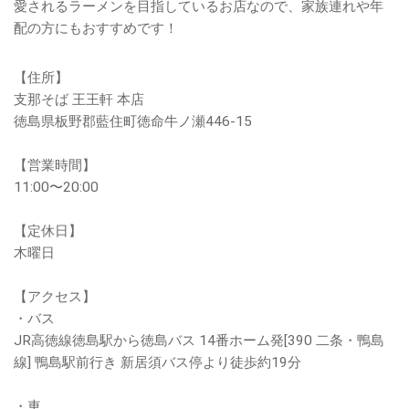
愛されるラーメンを目指しているお店なので、家族連れや年
配の方にもおすすめです！
【住所】
支那そば 王王軒 本店
徳島県板野郡藍住町徳命牛ノ瀬446-15
【営業時間】
11:00〜20:00
【定休日】
木曜日
【アクセス】
・バス
JR高徳線徳島駅から徳島バス 14番ホーム発[390 二条・鴨島
線] 鴨島駅前行き 新居須バス停より徒歩約19分
・車