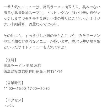
一番人気のメニューは、徳島ラーメン肉玉入り。臭みのない
濃厚な豚骨醤油スープに、トッピングの生卵や甘辛い肉がマ
ッチします♡モチモチ食感と小麦の香りにこだわったオリジ
ナル中細麺も、奥屋ならではの味。
その他にも、すっきりした味の塩とんこつや、みそラーメン
や坦々麺など多彩なメニューが揃います。豚バラ丼や焼き飯
といったサイドメニューも人気ですよ♪
【住所】
徳島ラーメン 奥屋 本店
徳島県板野郡藍住町徳命元村134-14
【営業時間】
11:00〜15:00, 17:00〜20:30
【アクセス】
・バス