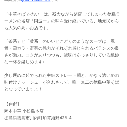
「中華そば かわい」は、残念ながら閉店してしまった徳島ラ
ーメンの名店「阿波一」の味を受け継いでいる、地元民から
も人気の高いお店です。
「茶系」と「黄系」のいいとこどりのようなスープは、豚
骨・鶏ガラ・野菜の魅力がそれぞれ感じられるバランスの良
さが魅力。コクがありつつも、後味はあっさりしている絶妙
な一杯を楽しめます♪
少し硬めに茹でられた中細ストレート麺と、かなり濃いめの
味付けチャーシューが合わさって、唯一無二の徳島中華そば
となっていますよ！
【住所】
岡本中華 小松島本店
徳島県徳島市川内町加賀須野436-4