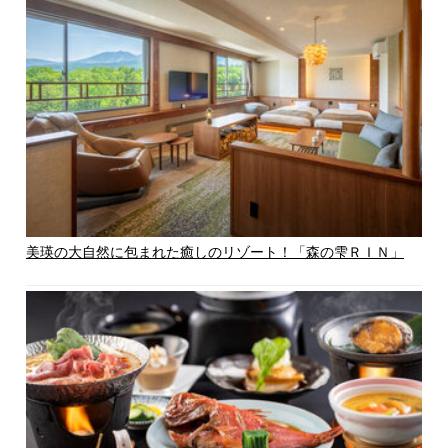
美瑛の大自然に包まれた癒しのリゾート！「森の雫ＲＩＮ」