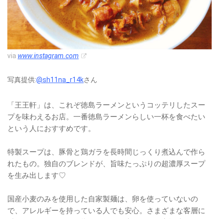
via
www.instagram.com
写真提供:
@sh11na_r14k
さん
「王王軒」は、これぞ徳島ラーメンというコッテリしたスー
プを味わえるお店。一番徳島ラーメンらしい一杯を食べたい
という人におすすめです。
特製スープは、豚骨と鶏ガラを長時間じっくり煮込んで作ら
れたもの。独自のブレンドが、旨味たっぷりの超濃厚スープ
を生み出します♡
国産小麦のみを使用した自家製麺は、卵を使っていないの
で、アレルギーを持っている人でも安心。さまざまな客層に