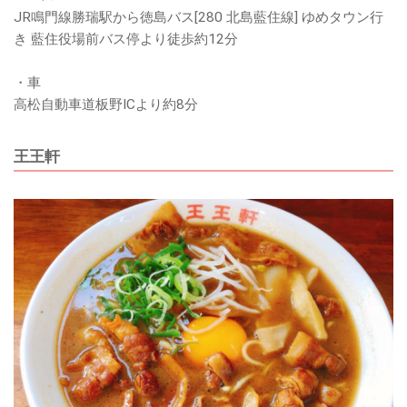
JR鳴門線勝瑞駅から徳島バス[280 北島藍住線] ゆめタウン行
き 藍住役場前バス停より徒歩約12分
・車
高松自動車道板野ICより約8分
王王軒