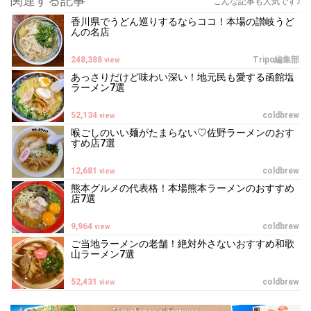
関連する記事
こんな記事も人気です♪
香川県でうどん巡りするならココ！本場の讃岐うど
んの名店
248,388
Tripα編集部
view
あっさりだけど味わい深い！地元民も愛する函館塩
ラーメン7選
52,134
coldbrew
view
喉ごしのいい麺がたまらない♡佐野ラーメンのおす
すめ店7選
12,681
coldbrew
view
熊本グルメの代表格！本場熊本ラーメンのおすすめ
店7選
9,964
coldbrew
view
ご当地ラーメンの老舗！絶対外さないおすすめ和歌
山ラーメン7選
52,431
coldbrew
view