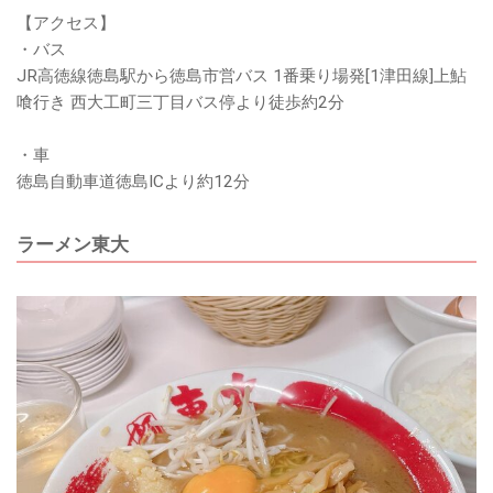
【アクセス】
・バス
JR高徳線徳島駅から徳島市営バス 1番乗り場発[1津田線]上鮎
喰行き 西大工町三丁目バス停より徒歩約2分
・車
徳島自動車道徳島ICより約12分
ラーメン東大