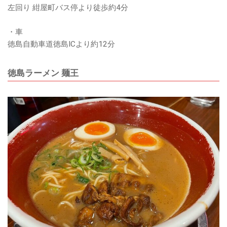
左回り 紺屋町バス停より徒歩約4分
・車
徳島自動車道徳島ICより約12分
徳島ラーメン 麺王