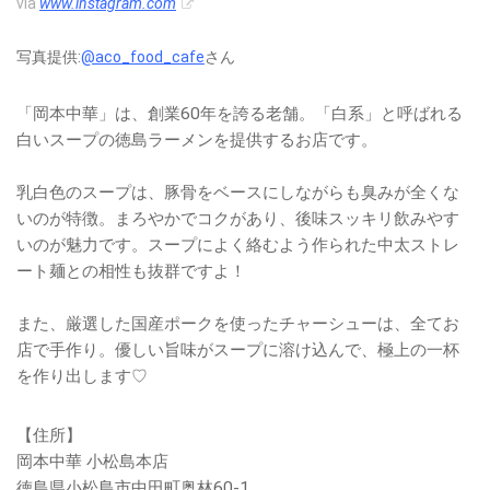
via
www.instagram.com
写真提供:
@aco_food_cafe
さん
「岡本中華」は、創業60年を誇る老舗。「白系」と呼ばれる
白いスープの徳島ラーメンを提供するお店です。
乳白色のスープは、豚骨をベースにしながらも臭みが全くな
いのが特徴。まろやかでコクがあり、後味スッキリ飲みやす
いのが魅力です。スープによく絡むよう作られた中太ストレ
ート麺との相性も抜群ですよ！
また、厳選した国産ポークを使ったチャーシューは、全てお
店で手作り。優しい旨味がスープに溶け込んで、極上の一杯
を作り出します♡
【住所】
岡本中華 小松島本店
徳島県小松島市中田町奥林60-1