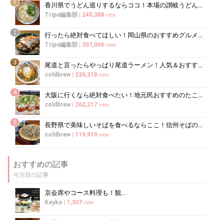
1
香川県でうどん巡りするならココ！本場の讃岐うどんの名店
Tripα編集部
|
248,388
view
2
行ったら絶対食べてほしい！岡山県のおすすめグルメ15選
Tripα編集部
|
307,006
view
3
尾道と言ったらやっぱり尾道ラーメン！人気＆おすすめ尾道ラーメン10選
coldbrew
|
226,318
view
4
大阪に行くなら絶対食べたい！地元民おすすめのたこ焼き屋10選
coldbrew
|
262,217
view
5
長野県で美味しいそばを食べるならここ！信州そばの名店7選
coldbrew
|
119,919
view
おすすめの記事
今注目の記事
京会席やコース料理も！観...
Keyko
|
1,307
view