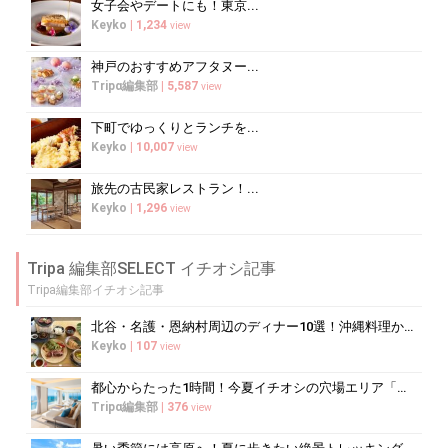
女子会やデートにも！東京...
Keyko
|
1,234
view
神戸のおすすめアフタヌー...
Tripα編集部
|
5,587
view
下町でゆっくりとランチを...
Keyko
|
10,007
view
旅先の古民家レストラン！...
Keyko
|
1,296
view
Tripa 編集部SELECT イチオシ記事
Tripa編集部イチオシ記事
北谷・名護・恩納村周辺のディナー10選！沖縄料理からコース料理まで
Keyko
|
107
view
都心からたった1時間！今夏イチオシの穴場エリア「三浦半島」
Tripα編集部
|
376
view