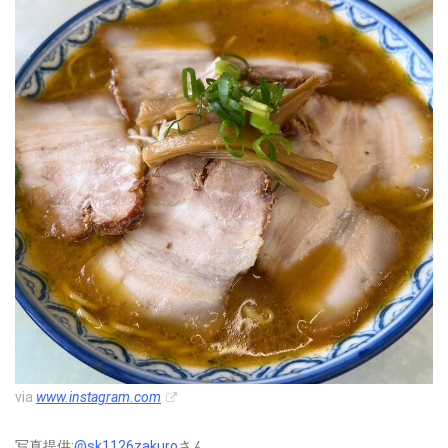
via
www.instagram.com
写真提供:
@sk1126zakuro
さん