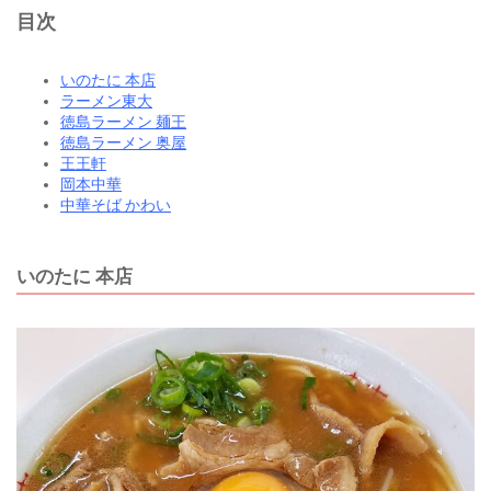
目次
いのたに 本店
ラーメン東大
徳島ラーメン 麺王
徳島ラーメン 奥屋
王王軒
岡本中華
中華そば かわい
いのたに 本店