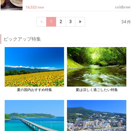
16,522
coldbrew
view
1
2
3
34 件
ピックアップ特集
夏の国内おすすめ特集
夏は涼しく過ごしたい特集