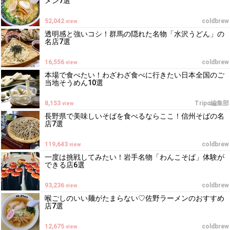
メン7選
52,042
coldbrew
view
透明感と強いコシ！群馬の隠れた名物「水沢うどん」の
名店7選
16,556
coldbrew
view
本場で食べたい！わざわざ食べに行きたい日本全国のご
当地そうめん10選
8,153
Tripα編集部
view
長野県で美味しいそばを食べるならここ！信州そばの名
店7選
119,643
coldbrew
view
一度は挑戦してみたい！岩手名物「わんこそば」体験が
できる店6選
93,236
coldbrew
view
喉ごしのいい麺がたまらない♡佐野ラーメンのおすすめ
店7選
12,675
coldbrew
view