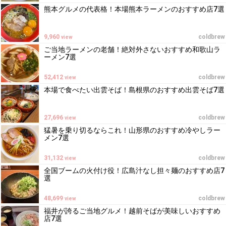
熊本グルメの代表格！本場熊本ラーメンのおすすめ店7選
9,960
coldbrew
view
ご当地ラーメンの老舗！絶対外さないおすすめ和歌山ラ
ーメン7選
52,412
coldbrew
view
本場で食べたい出雲そば！島根県のおすすめ出雲そば7選
27,696
coldbrew
view
猛暑を乗り切るならこれ！山形県のおすすめ冷やしラー
メン7選
31,132
coldbrew
view
全国ブームの火付け役！広島汁なし担々麺のおすすめ店7
選
48,699
coldbrew
view
福井が誇るご当地グルメ！越前そばが美味しいおすすめ
店7選