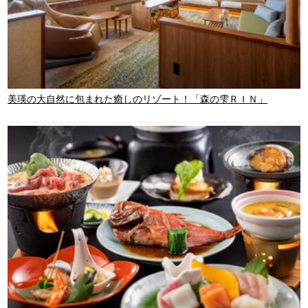
美瑛の大自然に包まれた癒しのリゾート！「森の雫ＲＩＮ」