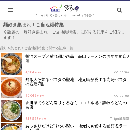
Tripa(トリパ)～旅に＋αを｜powered by 日本旅行
麺好き集まれ！ご当地麺特集
今話題の「麺好き集まれ！ご当地麺特集」に関する記事をご紹介し
ます！
麺好き集まれ！ご当地麺特集に関する記事一覧
醤油スープと縮れ麺が絶品！高山ラーメンのおすすめ店7
選
4,504
coldbrew
view
知る人ぞ知るパスタの聖地！地元民が愛する高崎パスタ
の名店7選
16,643
coldbrew
view
香川県でうどん巡りするならココ！本場の讃岐うどんの
名店
247,567
Tripα編集部
view
あっさりだけど味わい深い！地元民も愛する函館塩ラー