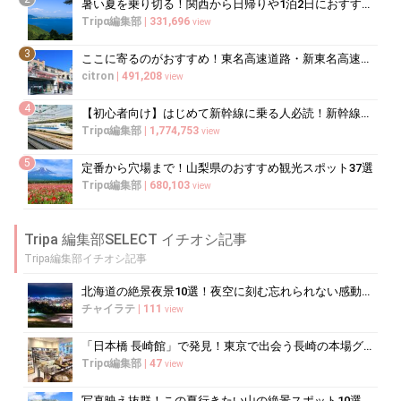
暑い夏を乗り切る！関西から日帰りや1泊2日におすすめの避暑地10選
Tripα編集部
|
331,696
view
3
ここに寄るのがおすすめ！東名高速道路・新東名高速道路の充実のSA・PA10選
citron
|
491,208
view
4
【初心者向け】はじめて新幹線に乗る人必読！新幹線の乗り方をイチから徹底解説
Tripα編集部
|
1,774,753
view
5
定番から穴場まで！山梨県のおすすめ観光スポット37選
Tripα編集部
|
680,103
view
Tripa 編集部SELECT イチオシ記事
Tripa編集部イチオシ記事
北海道の絶景夜景10選！夜空に刻む忘れられない感動の光景へ
チャイラテ
|
111
view
「日本橋 長崎館」で発見！東京で出会う長崎の本場グルメ＆名産品巡り
Tripα編集部
|
47
view
写真映え抜群！この夏行きたい山の絶景スポット10選