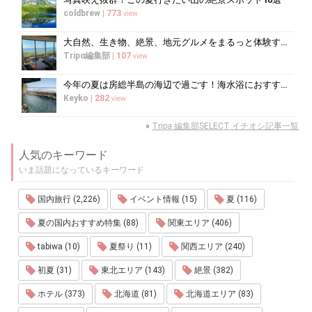
coldbrew
|
773
view
大自然、生き物、絶景、地元グルメをまるっと体験する「湘南西エリア」
Tripα編集部
|
107
view
今年の夏は房総半島の海辺で過ごす！海水浴におすすめの宿10選
Keyko
|
282
view
»
Tripa 編集部SELECT イチオシ記事一覧
人気のキーワード
いま話題になっているキーワード
国内旅行 (2,226)
イベント情報 (15)
夏 (116)
夏の国内おすすめ特集 (88)
関東エリア (406)
tabiwa (10)
夏祭り (11)
関西エリア (240)
初夏 (31)
東北エリア (143)
絶景 (382)
ホテル (373)
北海道 (81)
北海道エリア (83)