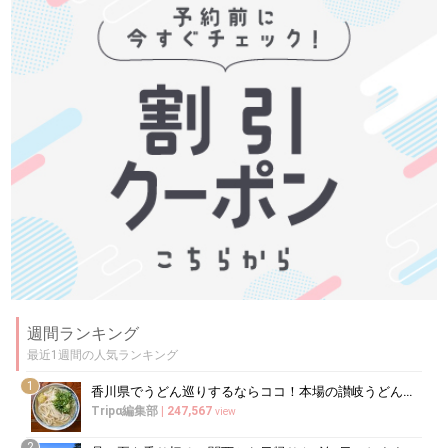
週間ランキング
最近1週間の人気ランキング
1
香川県でうどん巡りするならココ！本場の讃岐うどんの名店
Tripα編集部
|
247,567
view
2