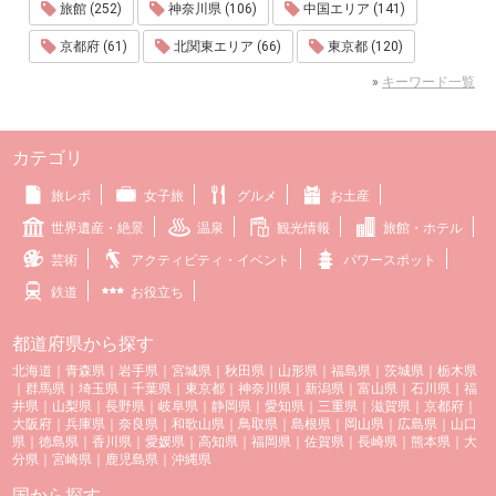
旅館 (252)
神奈川県 (106)
中国エリア (141)
京都府 (61)
北関東エリア (66)
東京都 (120)
»
キーワード一覧
カテゴリ
旅レポ
女子旅
グルメ
お土産
世界遺産・絶景
温泉
観光情報
旅館・ホテル
芸術
アクティビティ・イベント
パワースポット
鉄道
お役立ち
都道府県から探す
北海道
｜
青森県
｜
岩手県
｜
宮城県
｜
秋田県
｜
山形県
｜
福島県
｜
茨城県
｜
栃木県
｜
群馬県
｜
埼玉県
｜
千葉県
｜
東京都
｜
神奈川県
｜
新潟県
｜
富山県
｜
石川県
｜
福
井県
｜
山梨県
｜
長野県
｜
岐阜県
｜
静岡県
｜
愛知県
｜
三重県
｜
滋賀県
｜
京都府
｜
大阪府
｜
兵庫県
｜
奈良県
｜
和歌山県
｜
鳥取県
｜
島根県
｜
岡山県
｜
広島県
｜
山口
県
｜
徳島県
｜
香川県
｜
愛媛県
｜
高知県
｜
福岡県
｜
佐賀県
｜
長崎県
｜
熊本県
｜
大
分県
｜
宮崎県
｜
鹿児島県
｜
沖縄県
国から探す