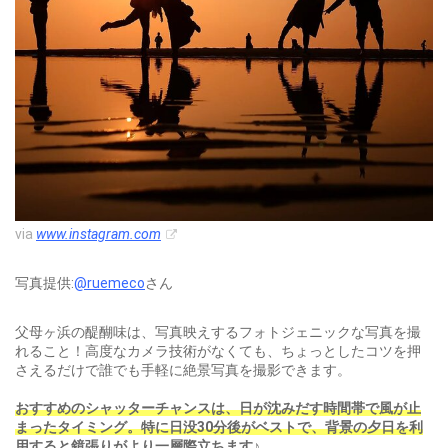
via
www.instagram.com
写真提供:
@ruemeco
さん
父母ヶ浜の醍醐味は、写真映えするフォトジェニックな写真を撮
れること！高度なカメラ技術がなくても、ちょっとしたコツを押
さえるだけで誰でも手軽に絶景写真を撮影できます。
おすすめのシャッターチャンスは、日が沈みだす時間帯で風が止
まったタイミング。特に日没30分後がベストで、背景の夕日を利
用すると鏡張りがより一層際立ちます♪