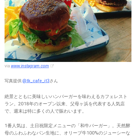
via
www.instagram.com
写真提供:
@tk_cafe_it3
さん
絶景とともに美味しいハンバーガーを味わえるカフェレスト
ラン。2018年のオープン以来、父母ヶ浜を代表する人気店
で、週末は特に多くの人で賑わいます。
1番人気は、土日祝限定メニューの「和牛バーガー」。天然酵
母のふわふわなパン生地に、オリーブ牛100%のジューシーな