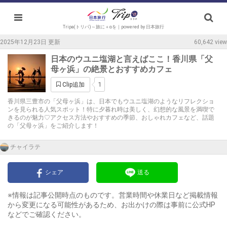
Tripa(トリパ)～旅に＋αを｜powered by 日本旅行
2025年12月23日 更新
60,642 view
日本のウユニ塩湖と言えばここ！香川県「父
母ヶ浜」の絶景とおすすめカフェ
1
Clip追加
香川県三豊市の「父母ヶ浜」は、日本でもウユニ塩湖のようなリフレクショ
ンを見られる人気スポット！特に夕暮れ時は美しく、幻想的な風景を満喫で
きるのが魅力♡アクセス方法やおすすめの季節、おしゃれカフェなど、話題
の「父母ヶ浜」をご紹介します！
チャイラテ
シェア
送る
※情報は記事公開時点のものです。営業時間や休業日など掲載情報
から変更になる可能性があるため、お出かけの際は事前に公式HP
などでご確認ください。