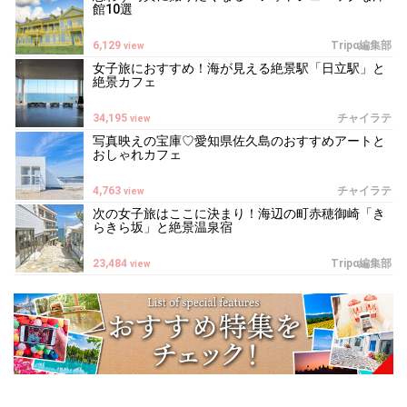
館10選
6,129
Tripα編集部
view
女子旅におすすめ！海が見える絶景駅「日立駅」と
絶景カフェ
34,195
チャイラテ
view
写真映えの宝庫♡愛知県佐久島のおすすめアートと
おしゃれカフェ
4,763
チャイラテ
view
次の女子旅はここに決まり！海辺の町赤穂御崎「き
らきら坂」と絶景温泉宿
23,484
Tripα編集部
view