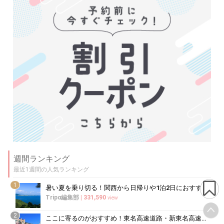
週間ランキング
最近1週間の人気ランキング
1
暑い夏を乗り切る！関西から日帰りや1泊2日におすすめの避暑地10選
Tripα編集部
|
331,590
view
2
ここに寄るのがおすすめ！東名高速道路・新東名高速道路の充実のSA・PA10選