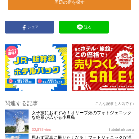
周辺の宿を探す
シェア
送る
関連する記事
こんな記事も人気です♪
女子旅におすすめ！オリーブ畑のフォトジェニック
な絶景が広がる小豆島
32,815
tabibitokaoru
view
思わず写真に撮りたくなる！フォトジェニックな洋