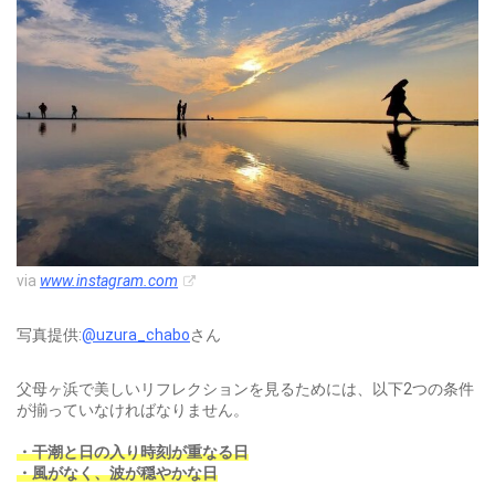
via
www.instagram.com
写真提供:
@uzura_chabo
さん
父母ヶ浜で美しいリフレクションを見るためには、以下2つの条件
が揃っていなければなりません。
・干潮と日の入り時刻が重なる日
・風がなく、波が穏やかな日