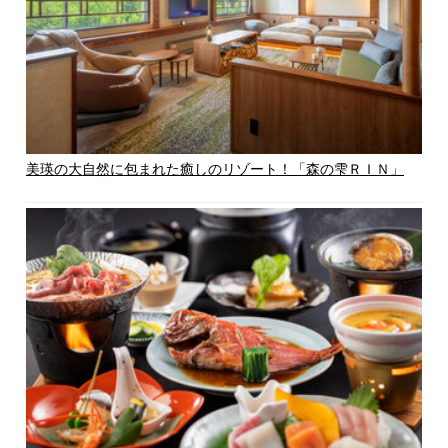
美瑛の大自然に包まれた癒しのリゾート！「森の雫ＲＩＮ」