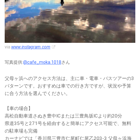
via
www.instagram.com
写真提供:
@cafe_moka.1018
さん
父母ヶ浜へのアクセス方法は、主に車・電車・バスツアーの3
パターンです。おすすめは車での行き方ですが、状況や予算
に合う方法を選んでください。
【車の場合】
高松自動車道さぬき豊中ICまたは三豊鳥坂ICより約20分
県道35号と271号を経由すると簡単にアクセス可能で、無料
の駐車場も完備
カーナビでは「香川県三豊市仁尾町仁尾乙203-3 父母ヶ浜海