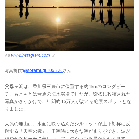
via
www.instagram.com
写真提供:
@soramugi.106.326
さん
父母ヶ浜は、香川県三豊市に位置する約1kmのロングビー
チ。もともとは普通の海水浴場でしたが、SNSに投稿された
写真がきっかけで、年間約45万人が訪れる絶景スポットとな
りました。
人気の理由は、水面に映り込んだシルエットが上下対称に反
射する「天空の鏡」。干潮時に大きな潮だまりができ、波が
穏やかなビーチに美しいリフレクション風景が広がります。