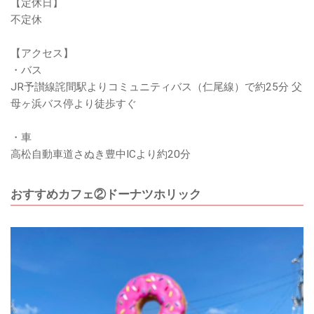
【定休日】
不定休
【アクセス】
・バス
JR予讃線詫間駅よりコミュニティバス（仁尾線）で約25分 父
母ヶ浜バス停より徒歩すぐ
・車
高松自動車道さぬき豊中ICより約20分
おすすめカフェ②ドーナツホリック