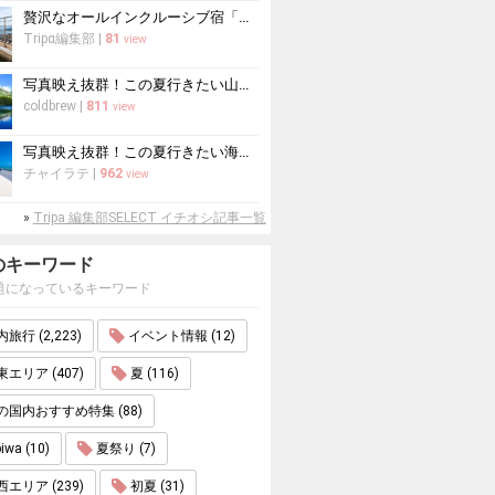
贅沢なオールインクルーシブ宿「WASHU BLUE RESORT 風籠」で...
Tripα編集部
|
81
view
写真映え抜群！この夏行きたい山の絶景スポット10選
coldbrew
|
811
view
写真映え抜群！この夏行きたい海の絶景スポット10選
チャイラテ
|
962
view
»
Tripa 編集部SELECT イチオシ記事一覧
のキーワード
題になっているキーワード
旅行 (2,223)
イベント情報 (12)
エリア (407)
夏 (116)
の国内おすすめ特集 (88)
iwa (10)
夏祭り (7)
エリア (239)
初夏 (31)