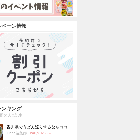
ンペーン情報
ランキング
週間の人気記事
香川県でうどん巡りするならココ！本場の讃岐うどんの名店
Tripα編集部
|
248,987
view