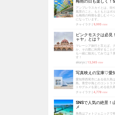
梅雨の日も楽しく！S
アンブレラスカイとは、街
風景のこと。もともとはポ
も梅雨の時期を楽しむイベン
になっています。
チャイラテ
|
9,995
view
ピンクモスクは必見
ャヤ」とは？
マレーシア旅行と言えば、
か。その際に利用すること
も一緒に観光してみては？
す！
akaryx
|
13,345
view
写真映えの宝庫♡愛
愛知県西尾市にある佐久島
島。青空や海とのコントラ
トやグルメを楽しめる佐久
チャイラテ
|
4,778
view
SNSで人気の絶景
メ
角島はフォトジェニックで