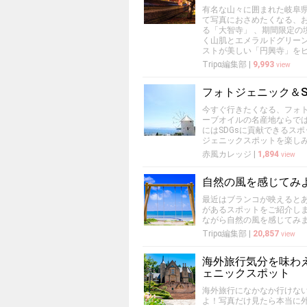
有名な山々に囲まれた岐阜
て写真におさめたくなる、
る「大智寺」 、期間限定
く山肌とエメラルドグリー
ストが美しい「円興寺」を
Tripα編集部
|
9,993
view
フォトジェニック＆S
今すぐ行きたくなる、フォ
ーブオイルの名産地ならで
にはSDGsに貢献できるス
ジェニックスポットを楽しみ
赤風カレッジ
|
1,894
view
自然の風を感じてみ
最近はブランコが映えると
があるスポットをご紹介し
ながら自然の風を感じてみ
Tripα編集部
|
20,857
view
海外旅行気分を味わ
ェニックスポット
海外旅行になかなか行けな
よ！写真だけ見たら本当に