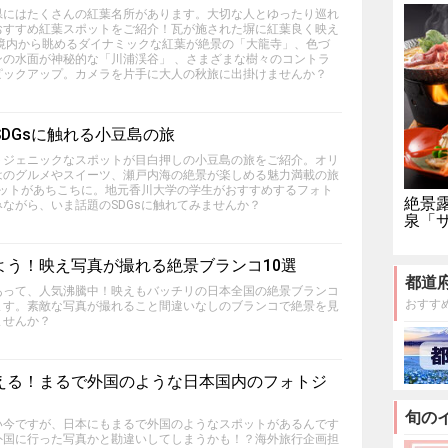
県にはたくさんの紅葉名所があります。大切な人とゆったり巡れ
おすすめ紅葉スポットをご紹介！瓦が施された塀に紅葉良く映え
の境内から眺めるダイナミックな紅葉が絶景の「大龍寺」、色づ
ンの水面が神秘的な「川浦渓谷」 、さまざまな樹々のコントラ
ピックアップ。カメラを片手に大人の秋旅に出掛けませんか？
DGsに触れる小豆島の旅
トジェニックなスポットが目白押しの小豆島の旅をご紹介。オリ
はのグルメやスイーツ、瀬戸内海の絶景が楽しめる魅力満載の旅
ポットがあちこちに。地元香川大学の学生がおすすめするフォト
絶景
ながら、いま話題のSDGsに触れてみませんか？
泉「
よう！映え写真が撮れる絶景ブランコ10選
都道
あって、人気沸騰中！映えもバッチリの日本全国の絶景ブランコ
おすす
ます。素敵な写真が撮れること間違いなしのブランコで絶景を見
ませんか？
える！まるで外国のような日本国内のフォトジ
旬の
い今ですが、日本にもまるで外国のようなスポットがあるんです
外国に行った写真かと勘違いしてしまうかも！？海外旅行企画担