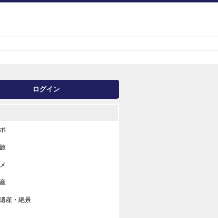
ログイン
ポ
旅
メ
産
遺産・絶景