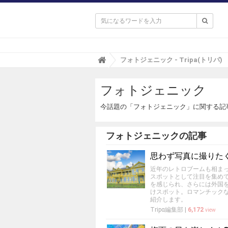

T
フォトジェニック - Tripa(トリパ)
r
i
フォトジェニック
p
a
(
今話題の「フォトジェニック」に関する記
ト
リ
パ
フォトジェニックの記事
)
思わず写真に撮りた
近年のレトロブームも相ま
スポットとして注目を集め
を感じられ、さらには外国
けスポット。ロマンチック
紹介します。
Tripα編集部
|
6,172
view