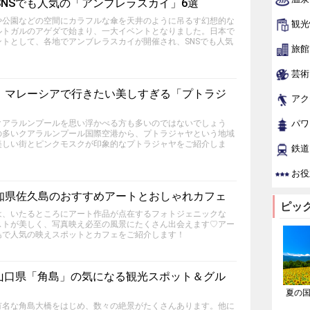
NSでも人気の「アンブレラスカイ」6選
や公園などの空間にカラフルな傘を天井のように吊るす幻想的な
観光
ルトガルのアゲダで始まり、一大イベントとなりました。日本で
トとして、各地でアンブレラスカイが開催され、SNSでも人気
旅館
芸術
！マレーシアで行きたい美しすぎる「プトラジ
アク
クアラルンプールを思い浮かべる方も多いのではないでしょう
パワ
の多いクアラルンプール国際空港から、プトラジャヤという地域
美しい街とピンクモスクが印象的なプトラジャヤをご紹介しま
鉄道
お役
知県佐久島のおすすめアートとおしゃれカフェ
ピッ
は、いたるところにアート作品が点在するフォトジェニックな
ストが美しく、写真映え必至の風景にたくさん出会えます♡アー
島で人気の映えスポットとカフェをご紹介します！
！山口県「角島」の気になる観光スポット＆グル
夏の
有名な角島大橋をはじめ、数々の絶景がたくさんあります。他に