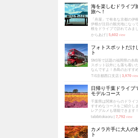
海を楽しむドライブ
旅へ！
「舟屋」で有名な京都の伊
伊根が注目の観光地になっ
根をドライブで訪れてみま
からあげ
|
5,602
view
フォトスポットだけ
ト
SNS等で話題の福岡県の糸
スポット以外にも落ち着い
なんですよ！糸島のおすす
TiS京都西口支店
|
3,970
vie
日帰り千葉ドライブ
モデルコース
千葉県は関東からのドライ
すすめなコースをご紹介し
レアグルメも堪能できます
tabibitokaoru
|
7,792
view
カメラ片手に大人の
ト