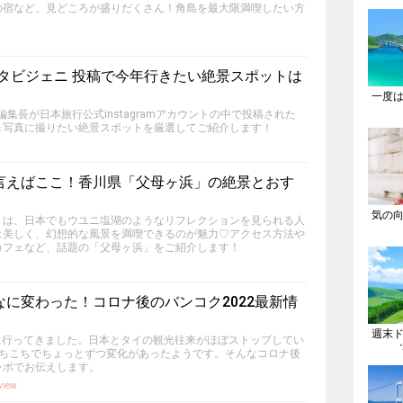
の宿など、見どころが盛りだくさん！角島を最大限満喫したい方
ぶ #タビジェニ 投稿で今年行きたい絶景スポットは
一度
a編集長が日本旅行公式instagramアカウントの中で投稿された
＆写真に撮りたい絶景スポットを厳選してご紹介します！
言えばここ！香川県「父母ヶ浜」の絶景とおす
気の
」は、日本でもウユニ塩湖のようなリフレクションを見られる人
は美しく、幻想的な風景を満喫できるのが魅力♡アクセス方法や
カフェなど、話題の「父母ヶ浜」をご紹介します！
に変わった！コロナ後のバンコク2022最新情
週末
クに行ってきました。日本とタイの観光往来がほぼストップしてい
あちこちでちょっとずつ変化があったようです。そんなコロナ後
レポでお伝えします。
view