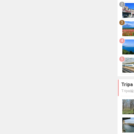
2
3
4
5
Tri
Trip