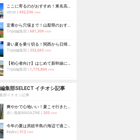
ここに寄るのがおすすめ！東名高速道路・新東名高速道路の充実のSA・PA10選
citron
|
492,536
view
定番から穴場まで！山梨県のおすすめ観光スポット37選
Tripα編集部
|
681,309
view
暑い夏を乗り切る！関西から日帰りや1泊2日におすすめの避暑地10選
Tripα編集部
|
332,643
view
【初心者向け】はじめて新幹線に乗る人必読！新幹線の乗り方をイチから徹底解説
Tripα編集部
|
1,775,804
view
pa 編集部SELECT イチオシ記事
a編集部イチオシ記事
爽やかで心地いい！夏こそ行きたい北海道
赤い風船MAGAZINE
|
203
view
今年の夏は房総半島の海辺で過ごす！海水浴におすすめの宿10選
Keyko
|
312
view