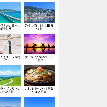
は行きたい日本の
気軽に行ける1泊2日旅
絶景特集
特集
向くまま一人旅特
女子旅に人気のスポッ
集
ト特集
ドライブでリフレ
これは外せない！旅先
ッシュ特集
グルメ特集