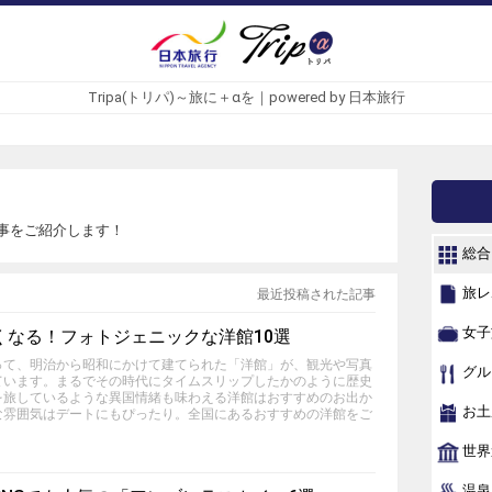
Tripa(トリパ)～旅に＋αを｜powered by 日本旅行
事をご紹介します！
総合
旅レ
最近投稿された記事
女子
くなる！フォトジェニックな洋館10選
って、明治から昭和にかけて建てられた「洋館」が、観光や写真
グル
ています。まるでその時代にタイムスリップしたかのように歴史
を旅しているような異国情緒も味わえる洋館はおすすめのお出か
お土
な雰囲気はデートにもぴったり。全国にあるおすすめの洋館をご
世界
温泉