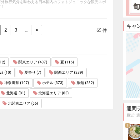
海外旅行気分を味わえる日本国内のフォトジェニックな観光スポ
す！
キャ
2
3
…
65 件
2)
関東エリア (407)
夏 (116)
wa (10)
夏祭り (7)
関西エリア (239)
神奈川県 (107)
ホテル (373)
旅館 (252)
北海道 (81)
北海道エリア (83)
北関東エリア (66)
週間
最近1
1