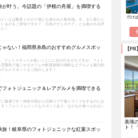
旅が叶う。今話題の「伊根の舟屋」を満喫する
行け
根といえば数多くのロケ地にも使われた観光地。今、また新たに
ているのをご存知ですか？「日本のヴェネチア」とも称される伊
した！
じゃない！福岡県糸島のおすすめグルメスポッ
【PR
島。フォトスポットが多いことにに目が行きがちですが、フォト
た雰囲気で過ごせるカフェや鮮度抜群の海鮮などグルメも魅力的
めグルメスポットをご紹介します！
w
でフォトジェニック＆レアグルメを満喫できる
ブに最適です！神奈川県から日帰りで千葉ドライブをするのにお
ます！フォトジェニックなスポットあり、なかなか食べられない
！
美瑛
ト！
秋旅！岐阜県のフォトジェニックな紅葉スポッ