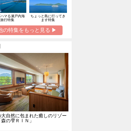
ばハマる瀬戸内海
ちょっと島に行ってき
旅行特集
ます特集
他の特集をもっと見る ▶
】
の大自然に包まれた癒しのリゾー
「森の雫ＲＩＮ」