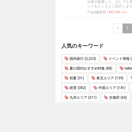
当者が厳選した、少しでも
ットをたくさんご紹介しま
Tripα編集部
|
60,194
view
1
人気のキーワード
国内旅行 (2,223)
イベント情報 (1
夏の国内おすすめ特集 (88)
tabi
初夏 (31)
東北エリア (139)
絶景 (382)
中国エリア (141)
九州エリア (211)
京都府 (60)