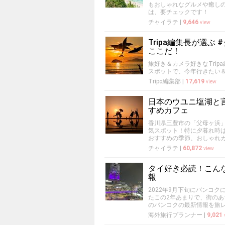
もおしゃれなグルメや癒し
は、要チェックです！
チャイラテ
|
9,646
view
Tripa編集長が選
ここだ！
旅好き＆カメラ好きなTrip
スポットで、今年行きたい
Tripα編集部
|
17,619
view
日本のウユニ塩湖と
すめカフェ
香川県三豊市の「父母ヶ浜
気スポット！特に夕暮れ時
おすすめの季節、おしゃれ
チャイラテ
|
60,872
view
タイ好き必読！こんな
報
2022年9月下旬にバンコ
たこの2年あまりで、街の
のバンコクの最新情報を旅
海外旅行プランナー
|
9,021