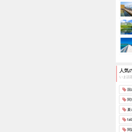
人気
いま話
国内
関東
夏
tab
関西