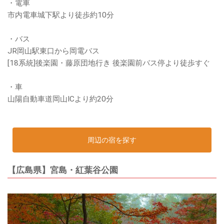
・電車
市内電車城下駅より徒歩約10分
・バス
JR岡山駅東口から岡電バス
[18系統]後楽園・藤原団地行き 後楽園前バス停より徒歩すぐ
・車
山陽自動車道岡山ICより約20分
周辺の宿を探す
【広島県】宮島・紅葉谷公園