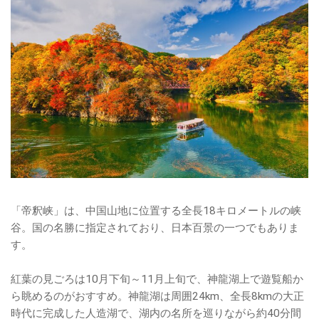
「帝釈峡」は、中国山地に位置する全長18キロメートルの峡
谷。国の名勝に指定されており、日本百景の一つでもありま
す。
紅葉の見ごろは10月下旬～11月上旬で、神龍湖上で遊覧船か
ら眺めるのがおすすめ。神龍湖は周囲24km、全長8kmの大正
時代に完成した人造湖で、湖内の名所を巡りながら約40分間