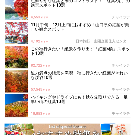
色鮮やかな紅葉と湖のコントラスト！「紅葉×湖」の
絶景スポット10選
4,553
チャイラテ
view
11月中旬～12月上旬におすすめ！山口県の紅葉が美
しい観光スポット
4,192
日本旅行 山陽企画仕入センター
view
この秋行きたい！絶景を作り出す「紅葉×橋」スポッ
ト10選
82,722
チャイラテ
view
迫力満点の絶景を満喫！秋に行きたい紅葉がきれい
な渓谷10選
57,545
チャイラテ
view
ハイキングやドライブにも！秋を先取りできる一足
早い山の紅葉10選
10,058
チャイラテ
view