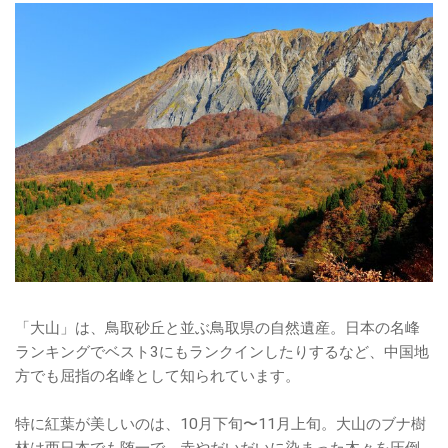
「大山」は、鳥取砂丘と並ぶ鳥取県の自然遺産。日本の名峰
ランキングでベスト3にもランクインしたりするなど、中国地
方でも屈指の名峰として知られています。
特に紅葉が美しいのは、10月下旬〜11月上旬。大山のブナ樹
林は西日本でも随一で、赤やだいだいに染まった木々を圧倒