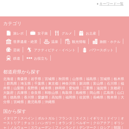
»
キーワード一覧
カテゴリ
旅レポ
女子旅
グルメ
お土産
世界遺産・絶景
温泉
観光情報
旅館・ホテル
芸術
アクティビティ・イベント
パワースポット
鉄道
お役立ち
都道府県から探す
北海道
｜
青森県
｜
岩手県
｜
宮城県
｜
秋田県
｜
山形県
｜
福島県
｜
茨城県
｜
栃木県
｜
群馬県
｜
埼玉県
｜
千葉県
｜
東京都
｜
神奈川県
｜
新潟県
｜
富山県
｜
石川県
｜
福
井県
｜
山梨県
｜
長野県
｜
岐阜県
｜
静岡県
｜
愛知県
｜
三重県
｜
滋賀県
｜
京都府
｜
大阪府
｜
兵庫県
｜
奈良県
｜
和歌山県
｜
鳥取県
｜
島根県
｜
岡山県
｜
広島県
｜
山口
県
｜
徳島県
｜
香川県
｜
愛媛県
｜
高知県
｜
福岡県
｜
佐賀県
｜
長崎県
｜
熊本県
｜
大
分県
｜
宮崎県
｜
鹿児島県
｜
沖縄県
国から探す
イタリア
｜
スペイン
｜
ポルトガル
｜
フランス
｜
スイス
｜
イギリス
｜
ドイツ
｜
オ
ーストリア
｜
チェコ
｜
ハンガリー
｜
オランダ
｜
ベルギー
｜
クロアチア
｜
ギリシ
ャ
｜
ノルウェー
｜
スウェーデン
｜
フィンランド
｜
デンマーク
｜
ロシア
｜
韓国
｜