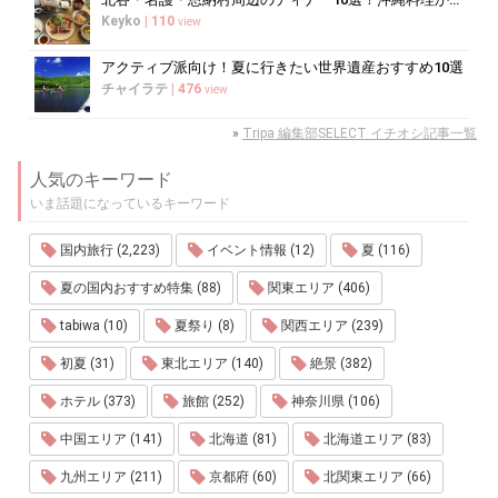
Keyko
|
110
view
アクティブ派向け！夏に行きたい世界遺産おすすめ10選
チャイラテ
|
476
view
»
Tripa 編集部SELECT イチオシ記事一覧
人気のキーワード
いま話題になっているキーワード
国内旅行 (2,223)
イベント情報 (12)
夏 (116)
夏の国内おすすめ特集 (88)
関東エリア (406)
tabiwa (10)
夏祭り (8)
関西エリア (239)
初夏 (31)
東北エリア (140)
絶景 (382)
ホテル (373)
旅館 (252)
神奈川県 (106)
中国エリア (141)
北海道 (81)
北海道エリア (83)
九州エリア (211)
京都府 (60)
北関東エリア (66)