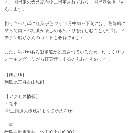
す。国指定の天然記念物に指定されており、国指定名勝でも
あります。
切り立った崖に紅葉が色づく11月中旬～下旬には、遊覧船に
乗って両岸の紅葉が楽しめる船下りを楽しむことが可能。ベ
テラン船頭さんのガイドも必聴ですよ♪
また、約2kmある遊歩道が設置されているため、ゆっくりウ
ォーキングしながら紅葉狩りするのもおすすめです！
【所在地】
徳島県三好市山城町
【アクセス情報】
・電車
JR土讃線大歩危駅より徒歩約20分
・車
徳島自動車道井川池田ICより約30分