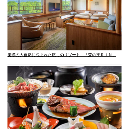
美瑛の大自然に包まれた癒しのリゾート！「森の雫ＲＩＮ」