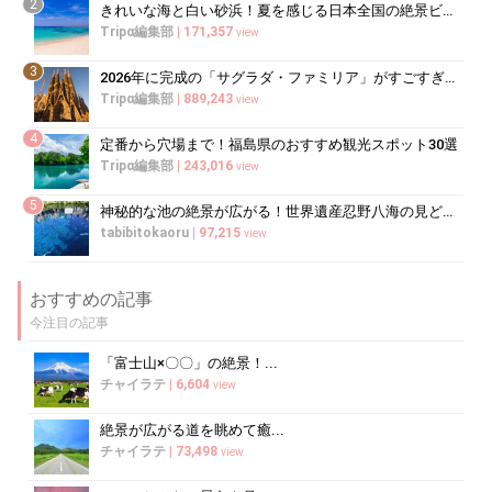
2
きれいな海と白い砂浜！夏を感じる日本全国の絶景ビーチ20選
Tripα編集部
|
171,357
view
3
2026年に完成の「サグラダ・ファミリア」がすごすぎる！驚異的な工期短縮はなぜ？
Tripα編集部
|
889,243
view
4
定番から穴場まで！福島県のおすすめ観光スポット30選
Tripα編集部
|
243,016
view
5
神秘的な池の絶景が広がる！世界遺産忍野八海の見どころと楽しみ方
tabibitokaoru
|
97,215
view
おすすめの記事
今注目の記事
「富士山×〇〇」の絶景！...
チャイラテ
|
6,604
view
絶景が広がる道を眺めて癒...
チャイラテ
|
73,498
view