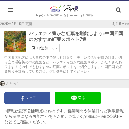
Tripa(トリパ)～旅に＋αを｜powered by 日本旅行
2025年8月15日 更新
5,415 view
バラエティ豊かな紅葉を堪能しよう♪中国四国
のおすすめ紅葉スポット7選
2
Clip追加
中国四国地方には大自然の中で楽しむ紅葉や、美しい公園や庭園の紅葉、切
り立つ渓谷美の中の紅葉など、バラエティ豊かな紅葉スポットがたくさんあ
ります！その中でもおすすめの紅葉スポットをご紹介します。中国四国で紅
葉狩りを計画している方は、ぜひ参考にしてください♪
さとっち
シェア
送る
※情報は記事公開時点のものです。営業時間や休業日など掲載情報
から変更になる可能性があるため、お出かけの際は事前に公式HP
などでご確認ください。