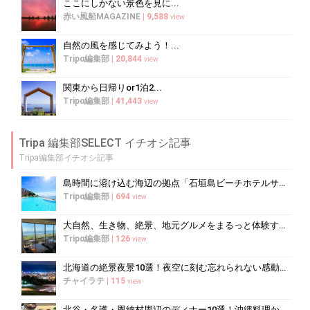
ここにしかない景色を見に...
赤い風船MAGAZINE
|
9,588
view
自然の風を感じてみよう！...
Tripα編集部
|
20,844
view
関東から日帰りor1泊2...
Tripα編集部
|
41,443
view
Tripa 編集部SELECT イチオシ記事
Tripa編集部イチオシ記事
島時間に溶け込む海辺の拠点「石垣島ビーチホテルサンシャイン」で心ほどけるく...
Tripα編集部
|
694
view
大自然、生き物、絶景、地元グルメをまるっと体験する「湘南西エリア」
Tripα編集部
|
126
view
北海道の絶景夜景10選！夜空に刻む忘れられない感動の光景へ
チャイラテ
|
115
view
北谷・名護・恩納村周辺のディナー10選！沖縄料理からコース料理まで