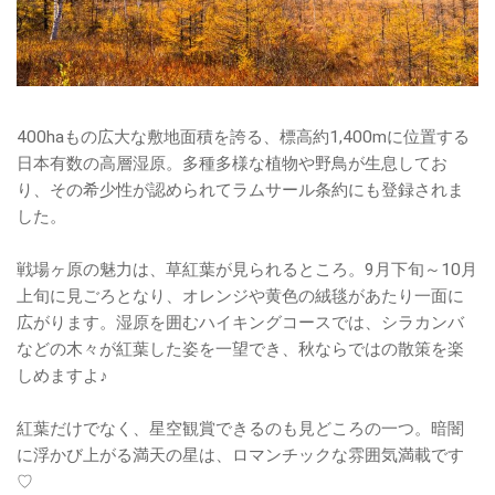
400haもの広大な敷地面積を誇る、標高約1,400mに位置する
日本有数の高層湿原。多種多様な植物や野鳥が生息してお
り、その希少性が認められてラムサール条約にも登録されま
した。
戦場ヶ原の魅力は、草紅葉が見られるところ。9月下旬～10月
上旬に見ごろとなり、オレンジや黄色の絨毯があたり一面に
広がります。湿原を囲むハイキングコースでは、シラカンバ
などの木々が紅葉した姿を一望でき、秋ならではの散策を楽
しめますよ♪
紅葉だけでなく、星空観賞できるのも見どころの一つ。暗闇
に浮かび上がる満天の星は、ロマンチックな雰囲気満載です
♡