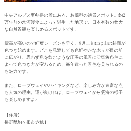
中央アルプス宝剣岳の麓にある、お椀型の絶景スポット。約2
万年前の氷河浸食によって誕生した地形で、日本有数の壮大
な自然景観を楽しめるスポットです。
標高が高いので紅葉シーズンも早く、9月上旬には山の斜面が
色づき始めます。どこを見渡しても色鮮やかな木々が目の前
に広がり、思わず息を飲むような圧巻の風景に♡気象条件に
よって色づき方が変わるため、毎年違った景色を見られるの
も魅力です。
また、ロープウェイやハイキングなど、楽しみ方が豊富な点
も人気の理由。運が良ければ、ロープウェイから雲海の様子
も楽しめますよ♪
【住所】
長野県駒ヶ根市赤穂1