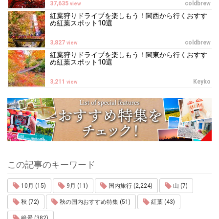
37,635
coldbrew
view
紅葉狩りドライブを楽しもう！関西から行くおすす
め紅葉スポット10選
3,827
coldbrew
view
紅葉狩りドライブを楽しもう！関東から行くおすす
め紅葉スポット10選
3,211
Keyko
view
この記事のキーワード
10月 (15)
9月 (11)
国内旅行 (2,224)
山 (7)
秋 (72)
秋の国内おすすめ特集 (51)
紅葉 (43)
絶景 (382)