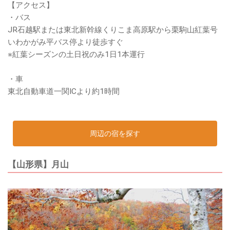
【アクセス】
・バス
JR石越駅または東北新幹線くりこま高原駅から栗駒山紅葉号
いわかがみ平バス停より徒歩すぐ
※紅葉シーズンの土日祝のみ1日1本運行
・車
東北自動車道一関ICより約1時間
周辺の宿を探す
【山形県】月山