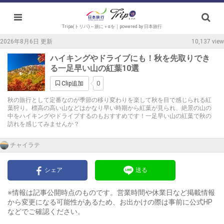
Tripa(トリパ)～旅に＋αを｜powered by 日本旅行
2026年8月6日 更新
10,137 view
ハイキングやドライブにも！秋を先取りでき
る一足早い山の紅葉10選
0
Clip追加
秋の旅行として定番なのが季節の移り変わりを楽して秋を目で感じられる紅
葉狩り。標高の高い山などはかなり早い時期から紅葉が見られ、絶景の山の
中をハイキングやドライブするのもおすすめです！一足早い山の紅葉で秋の
訪れを感じてみませんか？
チャイラテ
シェア
送る
※情報は記事公開時点のものです。営業時間や休業日など掲載情報
から変更になる可能性があるため、お出かけの際は事前に公式HP
などでご確認ください。