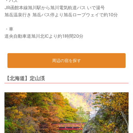
・バス
JR函館本線旭川駅から旭川電気軌道バス いで湯号
旭岳温泉行き 旭岳バス停より旭岳ロープウェイで約10分
・車
道央自動車道旭川北ICより約1時間20分
周辺の宿を探す
【北海道】定山渓