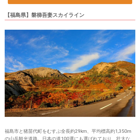
【福島県】磐梯吾妻スカイライン
福島市と猪苗代町をむすぶ全長約29km、平均標高約1,350m
の山岳観光道路。日本の道100選にも選ばれており、壮大な