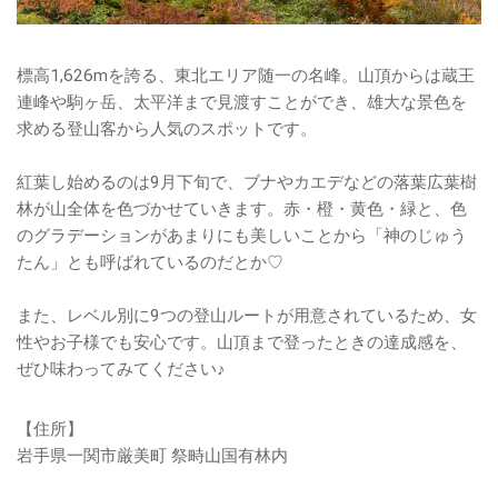
標高1,626mを誇る、東北エリア随一の名峰。山頂からは蔵王
連峰や駒ヶ岳、太平洋まで見渡すことができ、雄大な景色を
求める登山客から人気のスポットです。
紅葉し始めるのは9月下旬で、ブナやカエデなどの落葉広葉樹
林が山全体を色づかせていきます。赤・橙・黄色・緑と、色
のグラデーションがあまりにも美しいことから「神のじゅう
たん」とも呼ばれているのだとか♡
また、レベル別に9つの登山ルートが用意されているため、女
性やお子様でも安心です。山頂まで登ったときの達成感を、
ぜひ味わってみてください♪
【住所】
岩手県一関市厳美町 祭畤山国有林内