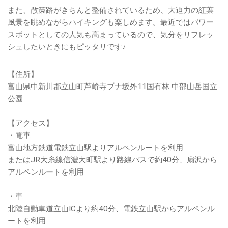
また、散策路がきちんと整備されているため、大迫力の紅葉
風景を眺めながらハイキングも楽しめます。最近ではパワー
スポットとしての人気も高まっているので、気分をリフレッ
シュしたいときにもピッタリです♪
【住所】
富山県中新川郡立山町芦峅寺ブナ坂外11国有林 中部山岳国立
公園
【アクセス】
・電車
富山地方鉄道電鉄立山駅よりアルペンルートを利用
またはJR大糸線信濃大町駅より路線バスで約40分、扇沢から
アルペンルートを利用
・車
北陸自動車道立山ICより約40分、電鉄立山駅からアルペンル
ートを利用