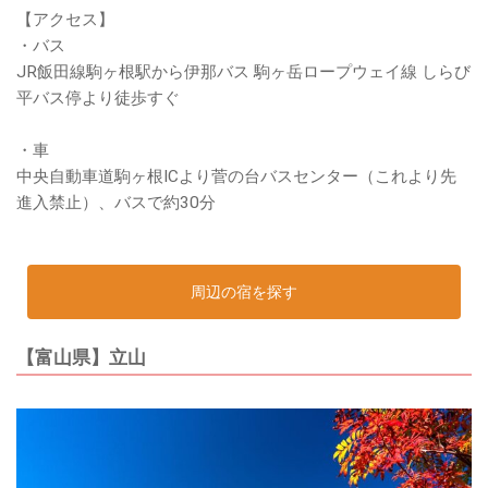
【アクセス】
・バス
JR飯田線駒ヶ根駅から伊那バス 駒ヶ岳ロープウェイ線 しらび
平バス停より徒歩すぐ
・車
中央自動車道駒ヶ根ICより菅の台バスセンター（これより先
進入禁止）、バスで約30分
周辺の宿を探す
【富山県】立山