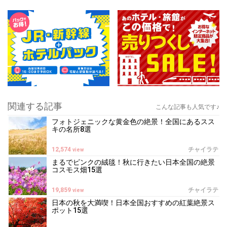
関連する記事
こんな記事も人気です♪
フォトジェニックな黄金色の絶景！全国にあるスス
キの名所8選
12,574
チャイラテ
view
まるでピンクの絨毯！秋に行きたい日本全国の絶景
コスモス畑15選
19,859
チャイラテ
view
日本の秋を大満喫！日本全国おすすめの紅葉絶景ス
ポット15選