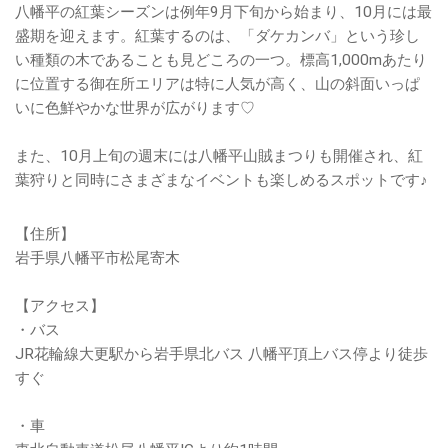
八幡平の紅葉シーズンは例年9月下旬から始まり、10月には最
盛期を迎えます。紅葉するのは、「ダケカンバ」という珍し
い種類の木であることも見どころの一つ。標高1,000mあたり
に位置する御在所エリアは特に人気が高く、山の斜面いっぱ
いに色鮮やかな世界が広がります♡
また、10月上旬の週末には八幡平山賊まつりも開催され、紅
葉狩りと同時にさまざまなイベントも楽しめるスポットです♪
【住所】
岩手県八幡平市松尾寄木
【アクセス】
・バス
JR花輪線大更駅から岩手県北バス 八幡平頂上バス停より徒歩
すぐ
・車