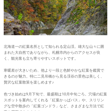
北海道一の紅葉名所として知られる定山渓。雄大な山々に囲
まれた大自然でありながら、札幌市内からのアクセスが良
く、観光客も立ち寄りやすいスポットです。
寒暖差が大きいため、他より一段と色鮮やかな紅葉を鑑賞で
きるのが魅力。特に二見吊橋から見る渓谷の景色は美しく、
贅沢な紅葉散策を楽しめます♪
色づき始めは9月下旬で、最盛期は10月中旬ごろ。穴場の紅葉
スポットを案内してくれる「紅葉かっぱバス」や、スリリン
グな空中散歩の「紅葉ゴンドラ」など、さまざまな方法で紅