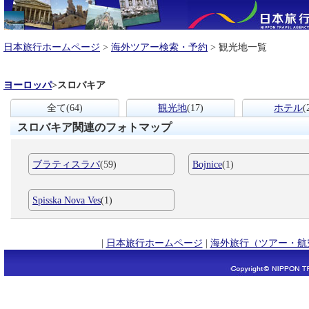
日本旅行ホームページ
>
海外ツアー検索・予約
> 観光地一覧
ヨーロッパ
>
スロバキア
全て
(64)
観光地
(17)
ホテル
(
スロバキア関連のフォトマップ
ブラティスラバ
(59)
Bojnice
(1)
Spisska Nova Ves
(1)
|
日本旅行ホームページ
|
海外旅行（ツアー・航