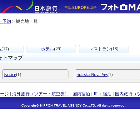
・予約
> 観光地一覧
地
(17)
ホテル
(29)
レストラン
(18)
ォトマップ
Kosice
(1)
Spisska Nova Ves
(1)
ージ
|
海外旅行（ツアー・航空券）
|
国内宿泊
|
JR + 宿泊
|
国内旅行（