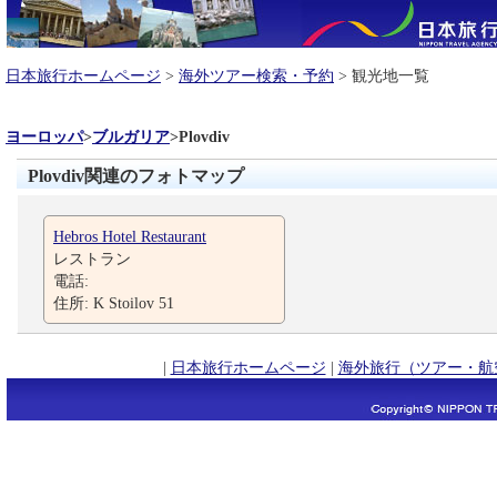
日本旅行ホームページ
>
海外ツアー検索・予約
> 観光地一覧
ヨーロッパ
>
ブルガリア
>
Plovdiv
Plovdiv関連のフォトマップ
Hebros Hotel Restaurant
レストラン
電話:
住所: K Stoilov 51
|
日本旅行ホームページ
|
海外旅行（ツアー・航