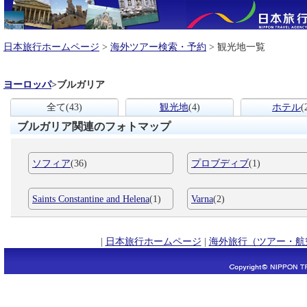
日本旅行ホームページ
>
海外ツアー検索・予約
> 観光地一覧
ヨーロッパ
>
ブルガリア
全て
(43)
観光地
(4)
ホテル
(
ブルガリア関連のフォトマップ
ソフィア
(36)
プロブディブ
(1)
Saints Constantine and Helena
(1)
Varna
(2)
|
日本旅行ホームページ
|
海外旅行（ツアー・航