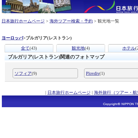
日本旅行ホームページ
>
海外ツアー検索・予約
> 観光地一覧
ヨーロッパ
>
ブルガリア(レストラン)
全て
(43)
観光地
(4)
ホテル
(
ブルガリア(レストラン)関連のフォトマップ
ソフィア
(9)
Plovdiv
(1)
|
日本旅行ホームページ
|
海外旅行（ツアー・航