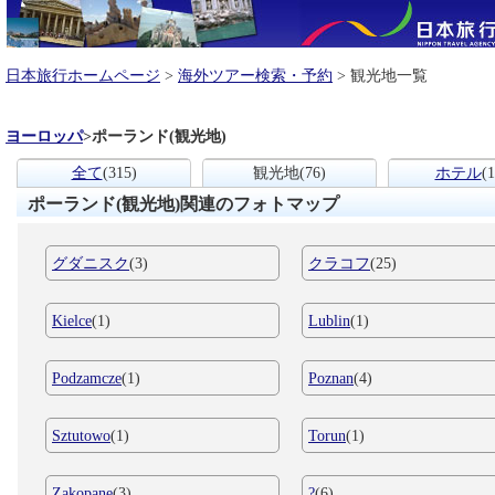
日本旅行ホームページ
>
海外ツアー検索・予約
> 観光地一覧
ヨーロッパ
>
ポーランド(観光地)
全て
(315)
観光地
(76)
ホテル
(1
ポーランド(観光地)関連のフォトマップ
グダニスク
(3)
クラコフ
(25)
Kielce
(1)
Lublin
(1)
Podzamcze
(1)
Poznan
(4)
Sztutowo
(1)
Torun
(1)
Zakopane
(3)
?
(6)