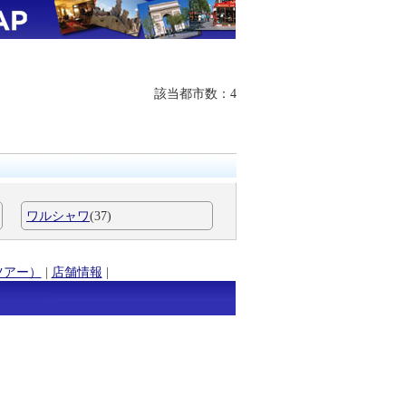
該当都市数：4
ワルシャワ
(37)
ツアー）
|
店舗情報
|