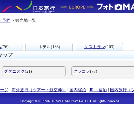
・予約
> 観光地一覧
地
(76)
ホテル
(136)
レストラン
(103)
マップ
グダニスク
(21)
クラコフ
(77)
ージ
|
海外旅行（ツアー・航空券）
|
国内宿泊
|
JR + 宿泊
|
国内旅行（