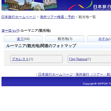
日本旅行ホームページ
>
海外ツアー検索・予約
> 観光地一覧
ヨーロッパ
>
ルーマニア(観光地)
全て
(64)
観光地
(3)
ホテル
(
ルーマニア(観光地)関連のフォトマップ
ブカレスト
(1)
Cluj-Napoca
(1)
|
日本旅行ホームページ
|
海外旅行（ツアー・航