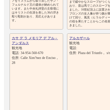
アをイスラムから取り戻したサン・
まで緩やかなスロープがつく
フェルナルド王の遺体が納められて
おり、昔は馬でこのスロープ
います。また中央礼拝堂の主祭壇に
ました。16世紀頂上に設置さ
はキリストの生涯を表した36の浮き
ブロンズの女人像が持つ旗が
彫り彫刻があり、見応えがありま
けて回り、風見（ヒラルディ
す。
の役を果たすことからこの名
きました。
カサ デ ラ メモリア デ アル－
アルカザール
アンダルス
観光地
観光地
電話:
電話: 34-954-560-670
住所: Plaza del Triunfo， s/
住所: Calle Xim?nez de Enciso，
28