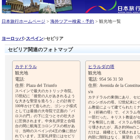
日本旅行ホームページ
>
海外ツアー検索・予約
> 観光地一覧
ヨーロッパ
>
スペイン
>
セビリア
セビリア関連のフォトマップ
カテドラル
ヒラルダの塔
観光地
観光地
電話:
電話: 954 56 31 50
住所: Plaza del Triunfo
住所: Avenida de la Constitu
スペインで最大のカトリック寺院。
s/n
15世紀に「後世の人があきれるよう
カテドラルの東側にあり、セ
な大きな聖堂を造ろう」との計画で
のシンボルの塔。12世紀末に
100年かけて造られた、ゴシック様式
ム教徒によって建てられたミ
としては最後の大寺院で正面の「パ
ト（祈祷の塔）で、イスラム
ロスの門」の下に立つとその壮大さ
一部だった。キリスト教徒が
に圧倒されます。中央礼拝堂と合唱
アを奪回した後、イスラム寺
台の間に航海王コロンブスの棺があ
り壊されたが、高さ約98mの
り、当時のスペインの4王の像に担が
だけは、鐘楼として残されま
れています。王室礼拝堂にはセビリ
内部に階段はなく、展望台（7