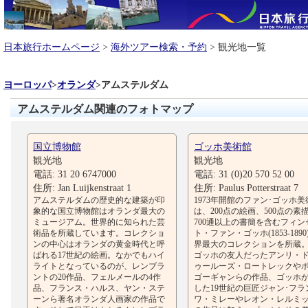
日本旅行ホームページ
>
海外ツアー検索・予約
> 観光地一覧
ヨーロッパ
>
オランダ
>
アムステルダム
アムステルダム関連のフォトマップ
国立博物館
ゴッホ美術館
観光地
観光地
電話: 31 20 6747000
電話: 31 (0)20 570 52 00
住所: Jan Luijkenstraat 1
住所: Paulus Potterstraat 7
アムステルダムの歴史的な建築が印
1973年開館のファン･ゴッホ美
象的な国立博物館はオランダ最大の
は、200点の絵画、500点の素
ミュージアム。世界的に知られた芸
700通以上の書簡を含むフィン
術品を所蔵しています。コレクショ
ト・ファン・ゴッホ(1853-1890
ンの中心はオランダの黄金時代と呼
界最大のコレクションを所蔵
ばれる17世紀の絵画。なかでもハイ
ゴッホの友人だったアンリ・
ライトとなっているのが、レンブラ
ゥールーズ・ロートレックやポ
ントの20作品、フェルメールの4作
ゴーギャンらの作品、ゴッホ
品、フランス・ハルス、ヤン・ステ
した19世紀の巨匠ジャン･フラ
ーンら著名オランダ人画家の作品で
ワ・ミレーやレオン・レルミ