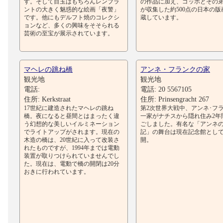
す。そして目玉はもちろんレンブラ
の作品に加え、ゴッホとその
ントの大きく魅惑的な絵画「夜警」
が収集した約500点の日本の版
です。他にもデルフト焼のコレクシ
蔵しています。
ョンなど、多くの興味をそそられる
芸術の至宝が展示されています。
マヘレの跳ね橋
アンネ・フランクの家
観光地
観光地
電話:
電話: 20 5567105
住所: Kerkstraat
住所: Prinsengracht 267
17世紀に建造されたマヘレの跳ね
第2次世界大戦中、アンネ･フ
橋。夜になると昼間とはまったく違
一家がナチスから隠れ住み2年
う幻想的な美しいイルミネーション
ごしました。有名な「アンネ
でライトアップがされます。現在の
記」の舞台は現在記念館とし
木造の橋は、20世紀に入って改装さ
開。
れたものですが、1994年までは電動
装置が取りつけられていませんでし
た。現在は、電動で橋の開閉は20分
おきに行われています。