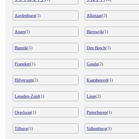
Aardenburg
(1)
Alkmaar
(2)
Assen
(1)
Bleiswijk
(1)
Bunnik
(1)
Den Bosch
(1)
Franeker
(1)
Gouda
(2)
Hilversum
(2)
Kaatsheuvel
(1)
Leusden-Zuid
(1)
Lisse
(2)
Overloon
(1)
Pieterburen
(1)
Tilburg
(1)
Valkenburg
(1)