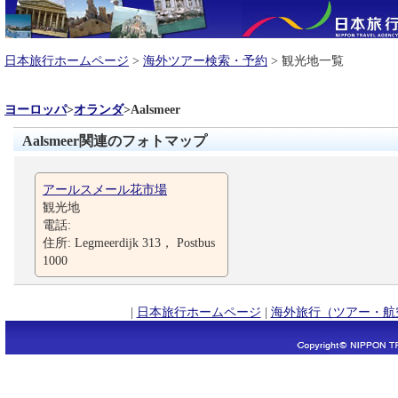
日本旅行ホームページ
>
海外ツアー検索・予約
> 観光地一覧
ヨーロッパ
>
オランダ
>
Aalsmeer
Aalsmeer関連のフォトマップ
アールスメール花市場
観光地
電話:
住所: Legmeerdijk 313， Postbus
1000
|
日本旅行ホームページ
|
海外旅行（ツアー・航