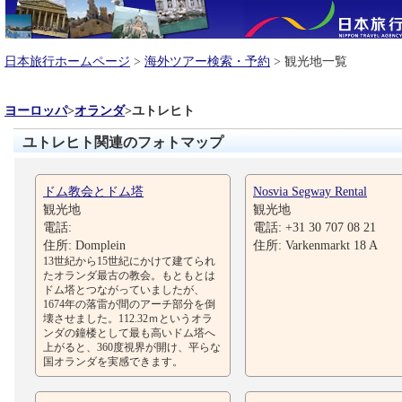
日本旅行ホームページ
>
海外ツアー検索・予約
> 観光地一覧
ヨーロッパ
>
オランダ
>
ユトレヒト
ユトレヒト関連のフォトマップ
ドム教会とドム塔
Nosvia Segway Rental
観光地
観光地
電話:
電話: +31 30 707 08 21
住所: Domplein
住所: Varkenmarkt 18 A
13世紀から15世紀にかけて建てられ
たオランダ最古の教会。もともとは
ドム塔とつながっていましたが、
1674年の落雷が間のアーチ部分を倒
壊させました。112.32ｍというオラ
ンダの鐘楼として最も高いドム塔へ
上がると、360度視界が開け、平らな
国オランダを実感できます。