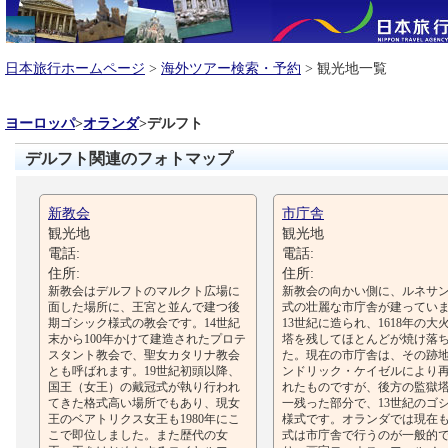
日本旅行ホームページ
>
海外ツアー検索・予約
> 観光地一覧
ヨーロッパ
>
オランダ
>
デルフト
デルフト関連のフォトマップ
新教会
市庁舎
観光地
観光地
電話:
電話:
住所:
住所:
新教会はデルフトのマルクト広場に
新教会の向かい側に、ルネサ
面した場所に、王宮と並んで建つ後
式の壮麗な市庁舎が建ってい
期ゴシック様式の教会です。14世紀
13世紀に造られ、1618年の大
末から100年かけて建造されたプロテ
塔を残してほとんどが焼け落
スタント教会で、聖女カタリナ教会
た。現在の市庁舎は、その跡
とも呼ばれます。19世紀初頭以降、
ンドリック・ケイゼルにより
国王（女王）の戴冠式が執り行われ
れたものですが、後方の監獄
てきた格式高い場所でもあり、現女
一残った部分で、13世紀のゴ
王のベアトリクス女王も1980年にこ
様式です。オランダでは現在
こで即位しました。また歴代の女
式は市庁舎で行うのが一般的