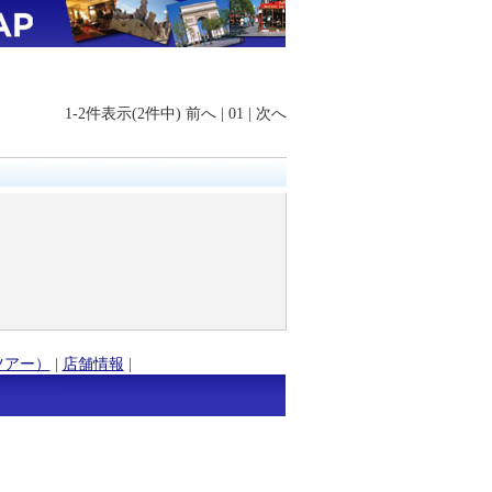
1-2件表示(2件中)
前へ
|
01
|
次へ
ツアー）
|
店舗情報
|