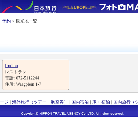
・予約
> 観光地一覧
Irodion
レストラン
電話: 072-5112244
住所: Waagplein 1-7
ージ
|
海外旅行（ツアー・航空券）
|
国内宿泊
|
JR + 宿泊
|
国内旅行（