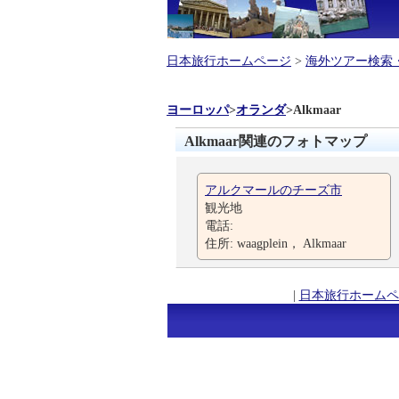
日本旅行ホームページ
>
海外ツアー検索
ヨーロッパ
>
オランダ
>
Alkmaar
Alkmaar関連のフォトマップ
アルクマールのチーズ市
観光地
電話:
住所: waagplein， Alkmaar
|
日本旅行ホームペ