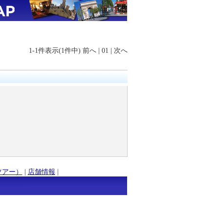
1-1件表示(1件中)
前へ
|
01
|
次へ
ツアー）
|
店舗情報
|