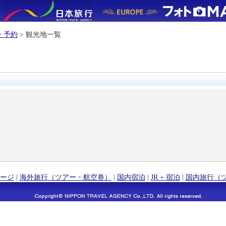
・予約
> 観光地一覧
ージ
|
海外旅行（ツアー・航空券）
|
国内宿泊
|
JR + 宿泊
|
国内旅行（