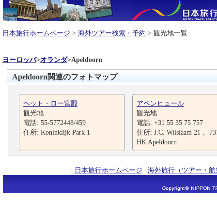
日本旅行ホームページ
>
海外ツアー検索・予約
> 観光地一覧
ヨーロッパ
>
オランダ
>
Apeldoorn
Apeldoorn関連のフォトマップ
ヘット・ロー宮殿
アペンヒュール
観光地
観光地
電話: 55-5772448/459
電話: +31 55 35 75 757
住所: Koninklijk Park 1
住所: J.C. Wilslaam 21， 73
HK Apeldoorn
|
日本旅行ホームページ
|
海外旅行（ツアー・航