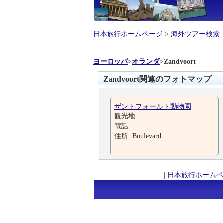
日本旅行ホームページ
>
海外ツアー検索
ヨーロッパ
>
オランダ
>
Zandvoort
Zandvoort関連のフォトマップ
ザントフォールト動物園
観光地
電話:
住所: Boulevard
|
日本旅行ホームペ