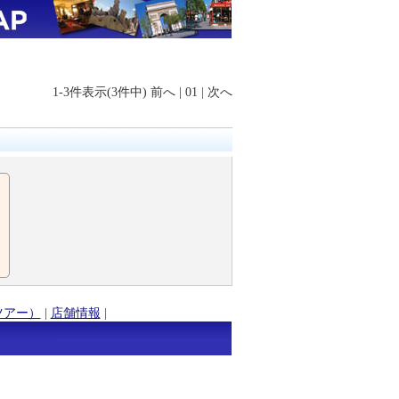
1-3件表示(3件中)
前へ
|
01
|
次へ
ツアー）
|
店舗情報
|