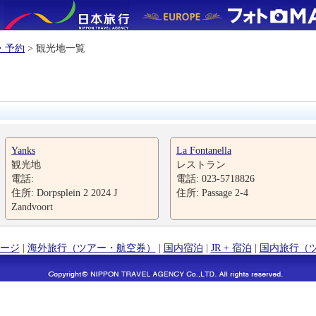
・予約
> 観光地一覧
Yanks
La Fontanella
観光地
レストラン
電話:
電話: 023-5718826
住所: Dorpsplein 2 2024 J
住所: Passage 2-4
Zandvoort
ージ
|
海外旅行（ツアー・航空券）
|
国内宿泊
|
JR + 宿泊
|
国内旅行（