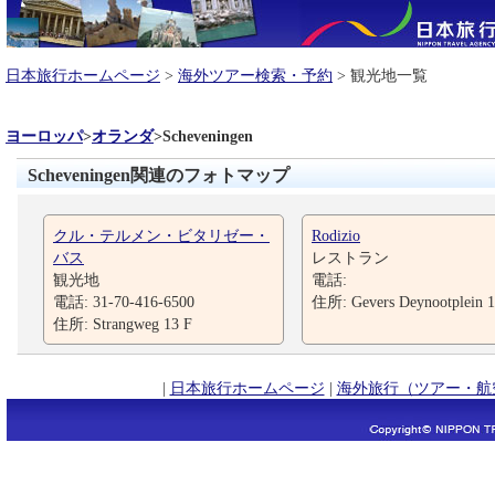
日本旅行ホームページ
>
海外ツアー検索・予約
> 観光地一覧
ヨーロッパ
>
オランダ
>
Scheveningen
Scheveningen関連のフォトマップ
クル・テルメン・ビタリゼー・
Rodizio
バス
レストラン
観光地
電話:
電話: 31-70-416-6500
住所: Gevers Deynootplein
住所: Strangweg 13 F
|
日本旅行ホームページ
|
海外旅行（ツアー・航