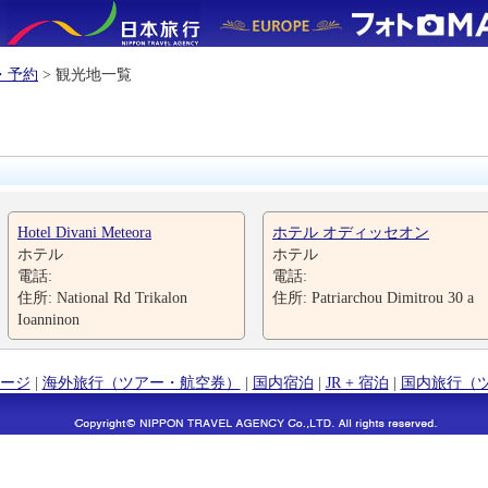
・予約
> 観光地一覧
Hotel Divani Meteora
ホテル オディッセオン
ホテル
ホテル
電話:
電話:
住所: National Rd Trikalon
住所: Patriarchou Dimitrou 30 a
Ioanninon
ージ
|
海外旅行（ツアー・航空券）
|
国内宿泊
|
JR + 宿泊
|
国内旅行（